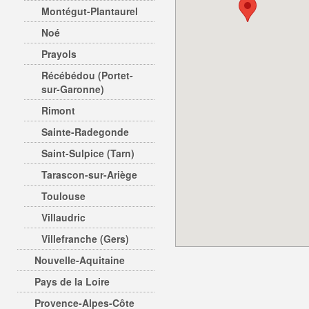
Montégut-Plantaurel
Noé
Prayols
Récébédou (Portet-
sur-Garonne)
Rimont
Sainte-Radegonde
Saint-Sulpice (Tarn)
Tarascon-sur-Ariège
Toulouse
Villaudric
Villefranche (Gers)
Nouvelle-Aquitaine
Pays de la Loire
Provence-Alpes-Côte