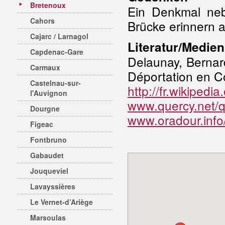
Bretenoux
Ein Denkmal neb
Cahors
Brücke erinnern a
Cajarc / Larnagol
Literatur/Medien
Capdenac-Gare
Delaunay, Bernar
Carmaux
Déportation en C
Castelnau-sur-
http://fr.wikipedi
l'Auvignon
www.quercy.net/qh
Dourgne
www.oradour.info
Figeac
Fontbruno
Gabaudet
Jouqueviel
Lavayssières
Le Vernet-d’Ariège
Marsoulas