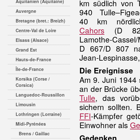
km südlich von T
Aquitanien (Aquitaine)
940 Tulle–Figea
Auvergne
40 km nördli
Bretagne (bret.: Breizh)
Cahors
(D 82
Centre-Val de Loire
Lamothe-Cassel/
Elsass (Alsace)
D 667/D 807 na
Grand Est
Jean-Lespinasse,
Hauts-de-France
Die Ereignisse
Île-de-France
Am 9. Juni 1944 
Korsika (Corse /
Corsica)
an der Brücke üb
Languedoc-Roussillon
Tulle
, das vorü
Limousin
sichern sollten
FFI
-Kämpfer get
Lothringen (Lorraine)
Einwohner als
Ge
Midi-Pyrénées
Brens / Gaillac
Gedenken