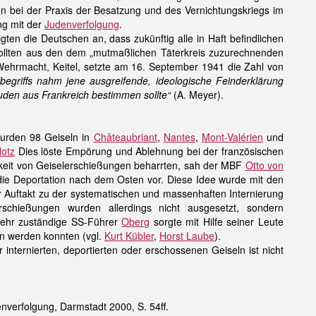
en bei der Praxis der Besatzung und des Vernichtungskriegs im
ng mit der
Judenverfolgung
.
igten die Deutschen an, dass zukünftig alle in Haft befindlichen
sollten aus den dem „mutmaßlichen Täterkreis zuzurechnenden
Wehrmacht, Keitel, setzte am 16. September 1941 die Zahl von
egriffs nahm jene ausgreifende, ideologische Feinderklärung
uden aus Frankreich bestimmen sollte“
(A. Meyer).
urden 98 Geiseln in
Châteaubriant
,
Nantes
,
Mont-Valérien
und
Hotz
Dies löste Empörung und Ablehnung bei der französischen
gkeit von Geiselerschießungen beharrten, sah der MBF
Otto von
 die
Deportation
nach dem Osten vor. Diese Idee wurde mit den
r Auftakt zu der systematischen und massenhaften
Internierung
chießungen wurden allerdings nicht ausgesetzt, sondern
ehr zuständige SS-Führer
Oberg
sorgte mit Hilfe seiner Leute
en werden konnten (vgl.
Kurt Kübler
,
Horst Laube
).
nternierten, deportierten oder erschossenen Geiseln ist nicht
verfolgung, Darmstadt 2000, S. 54ff.