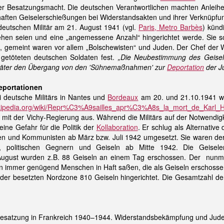
er
Besatzungsmacht
. Die deutschen Verantwortlichen machten Anleih
haften Geiselerschießungen bei Widerstandsakten und ihrer Verknüpfu
deutschen Militär am 21. August 1941 (vgl.
Paris, Metro Barbès
) künd
hen seien und eine „angemessene Anzahl“ hingerichtet werde. Sie 
, gemeint waren vor allem „Bolschewisten“ und
Juden
. Der Chef der 
 getöteten deutschen Soldaten fest.
„Die Neubestimmung des Geiselb
päter den Übergang von den 'Sühnemaßnahmen' zur
Deportation
der J
eportationen
 deutsche Militärs in Nantes und
Bordeaux
am 20. und 21.10.1941 w
.wikipedia.org/wiki/Repr%C3%A9sailles_apr%C3%A8s_la_mort_de_Karl_
mit der Vichy-Regierung aus. Während die Militärs auf der Notwendi
eine Gefahr für die Politik der
Kollaboration
. Er schlug als Alternative
en und Kommunisten ab März bzw. Juli 1942 umgesetzt. Sie waren de
politischen Gegnern und Geiseln ab Mitte 1942. Die Geiselers
August wurden z.B. 88 Geiseln an einem Tag erschossen. Der nunm
ien immer genügend Menschen in Haft saßen, die als Geiseln erschoss
er besetzten Nordzone 810 Geiseln hingerichtet. Die Gesamtzahl der i
 Besatzung in Frankreich 1940–1944. Widerstandsbekämpfung und Juden