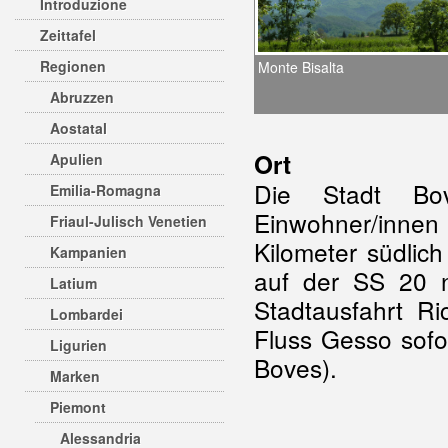
Introduzione
Zeittafel
Regionen
Monte Bisalta
Abruzzen
Aostatal
Ort
Apulien
Die Stadt Bov
Emilia-Romagna
Einwohner/inne
Friaul-Julisch Venetien
Kilometer südlic
Kampanien
auf der SS 20 n
Latium
Stadtausfahrt R
Lombardei
Fluss Gesso sofo
Ligurien
Boves).
Marken
Piemont
Alessandria