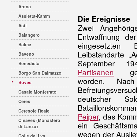
Arona
Assietta-Kamm
Die Ereignisse
Zwei Angehöri
Asti
Entwaffnung der
Balangero
eingesetzten 
Balme
Leibstandarte „Ad
Baveno
September 1
Benedicta
Partisanen
gef
Borgo San Dalmazzo
worden. Nach
Boves
Befreiungsve
Casale Monferrato
deutscher So
Ceres
Bataillonskomm
Ceresole Reale
Peiper
, das Komm
Chiaves (Monastero
ein Geschäftsm
di Lanzo)
wegen der Auslie
Colle del Lys