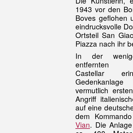
Die Künstlerin, 
1943 vor den Bo
Boves geflohen 
eindrucksvolle D
Ortsteil San Gia
Piazza nach ihr b
In der wenig
entfernten T
Castellar er
Gedenkanla
vermutlich erste
Angriff italienisc
auf eine deutsche
dem Kommand
Vian
. Die Anlage