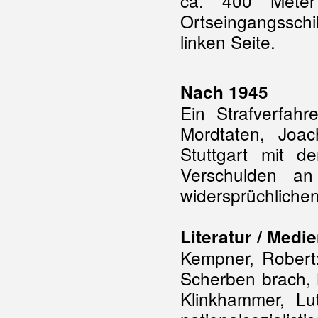
ca. 400 Mete
Ortseingangssc
linken Seite.
Nach 1945
Ein Strafverfa
Mordtaten, Joa
Stuttgart mit de
Verschulden an
widersprüchliche
Literatur / Medi
Kempner, Robert:
Scherben brach, 
Klinkhammer, L