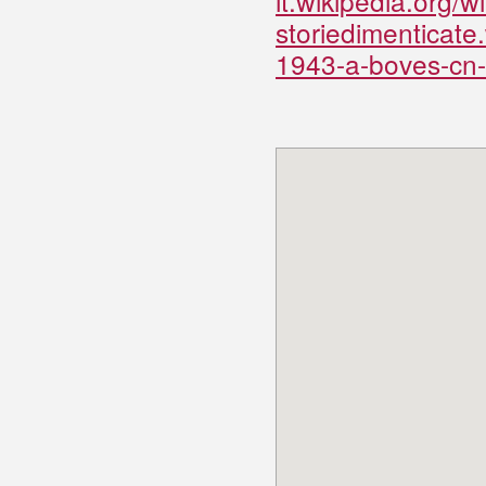
it.wikipedia.org/
storiedimenticat
1943-a-boves-cn-