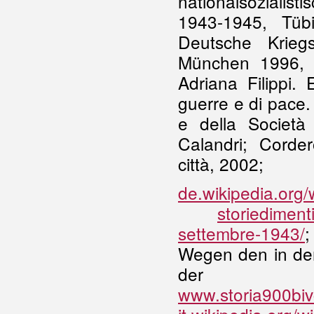
nationalsozialis
1943-1945, Tüb
Deutsche Kriegs
München 1996, S
Adriana Filippi.
guerre e di pace. 
e della Societ
Calandri; Corde
città, 2002;
de.wikipedia.org/
storiedimen
settembre-1943/
Wegen den in der
der Jah
www.storia900bivc