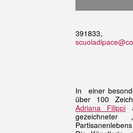
391833, T
scuoladipace@co
In einer besond
über 100 Zeic
Adriana Filippi
a
gezeichneter „
Partisanenleben