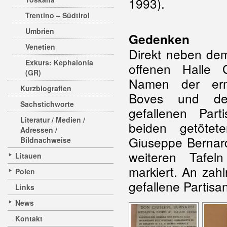
1993).
Trentino – Südtirol
Umbrien
Gedenken
Venetien
Direkt neben dem
Exkurs: Kephalonia
offenen Halle 
(GR)
Namen der erm
Kurzbiografien
Boves und de
Sachstichworte
gefallenen Part
Literatur / Medien /
beiden getötet
Adressen /
Giuseppe Bernard
Bildnachweise
weiteren Tafel
Litauen
markiert. An zah
Polen
gefallene Partisa
Links
News
Kontakt