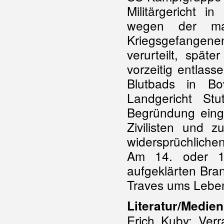
Militärgericht 
wegen der mas
Kriegsgefangen
verurteilt, spät
vorzeitig entlas
Blutbads in Bo
Landgericht St
Begründung einge
Zivilisten und z
widersprüchliche
Am 14. oder 1
aufgeklärten Bra
Traves ums Lebe
Literatur/Medien
Erich Kuby: Verr