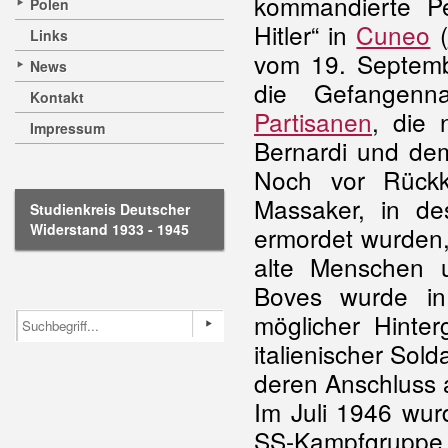
kommandierte Pe
Polen
Hitler“ in
Cuneo
(
Links
vom 19. Septemb
News
die Gefangenn
Kontakt
Partisanen
, die 
Impressum
Bernardi und de
Noch vor Rück
Massaker, in d
Studienkreis Deutscher
Widerstand 1933 - 1945
ermordet wurden, 
alte Menschen u
Boves wurde in
möglicher Hinte
italienischer So
deren Anschluss
Im Juli 1946 wur
SS-Kampfgruppe 