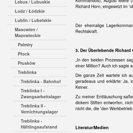
Kommandos), August Miete (So
Lebus / Lubuskie
Richard Horn, eingesetzt im 'o
Lodz / Łódzkie
Lublin / Lubelskie
Der ehemalige Lagerkomma
Masowien /
Rechtskraft.
Mazowieckie
Palmiry
3. Der Überlebende Richard 
Płock
„In den beiden Prozessen sag
Prusków
einer Million? Auch ich sagte 
Treblinka
Die ganze Zeit wartete ich a
geradeaus und erklärte: Ja, 
Treblinka - Bahnhof
Keiner.
Treblinka I -
Zwangsarbeitslager
Zu meiner Enttäuschung saßen 
dickem Stiften entworfen, nic
Treblinka II -
nicht die, die 'den Werkbetri
Vernichtungslager
Treblinka -
Häftlingsaufstand
Literatur/Medien