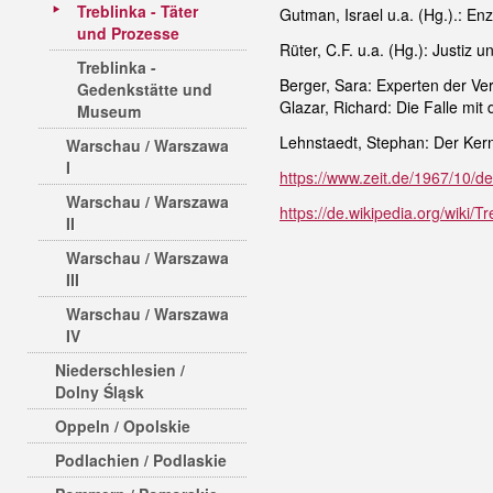
Treblinka - Täter
Gutman, Israel u.a. (Hg.).: En
und Prozesse
Rüter, C.F. u.a. (Hg.): Justi
Treblinka -
Berger, Sara: Experten der Ve
Gedenkstätte und
Glazar, Richard: Die Falle mi
Museum
Lehnstaedt, Stephan: Der Kern
Warschau / Warszawa
I
https://www.zeit.de/1967/10/de
Warschau / Warszawa
https://de.wikipedia.org/wiki/T
II
Warschau / Warszawa
III
Warschau / Warszawa
IV
Niederschlesien /
Dolny Śląsk
Oppeln / Opolskie
Podlachien / Podlaskie