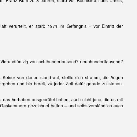
; Franz Rum zu 3 Jahren, starb vor Rechtskraft des Urteils;
ft verurteilt, er starb 1971 im Gefängnis – vor Eintritt der
..Vierundfünfzig von achthundertausend? neunhunderttausend?
. Keiner von denen stand auf, stellte sich stramm, die Augen
rgeben und bin bereit, zu jeder Zeit dafür gerade zu stehen.
 das Vorhaben ausgebrütet hatten, auch nicht jene, die es mit
der Gaskammern gezeichnet hatten – und selbstverständlich auch