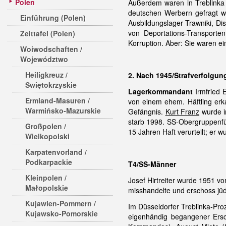
Polen
Außerdem waren in Treblinka
deutschen Werbern gefragt wo
Einführung (Polen)
Ausbildungslager Trawniki, Dis
von Deportations-Transporten
Zeittafel (Polen)
Korruption. Aber: Sie waren ei
Woiwodschaften /
Województwo
Heiligkreuz /
2. Nach 1945/Strafverfolgung
Swiętokrzyskie
Lagerkommandant
Irmfried 
Ermland-Masuren /
von einem ehem. Häftling erk
Warmińsko-Mazurskie
Gefängnis.
Kurt Franz
wurde i
starb 1998. SS-Obergruppenf
Großpolen /
15 Jahren Haft verurteilt; er 
Wielkopolski
Karpatenvorland /
Podkarpackie
T4/SS-Männer
Kleinpolen /
Josef Hirtreiter wurde 1951 vo
Małopolskie
misshandelte und erschoss jüdi
Kujawien-Pommern /
Im Düsseldorfer Treblinka-Pro
Kujawsko-Pomorskie
eigenhändig
begangener Ersc