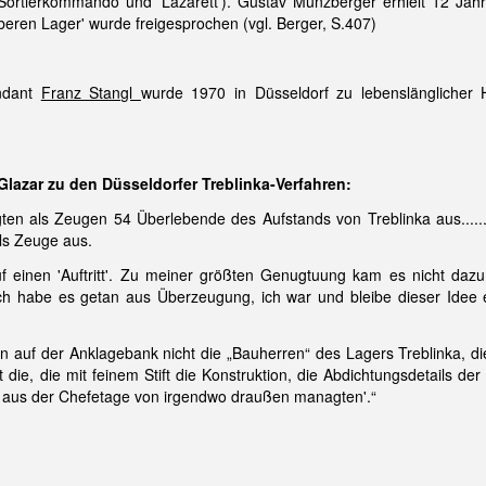
rtierkommando und 'Lazarett'). Gustav Münzberger erhielt 12 Jahre
beren Lager' wurde freigesprochen (vgl. Berger, S.407)
ndant
Franz Stangl
wurde 1970 in Düsseldorf zu lebenslänglicher Ha
Glazar zu den Düsseldorfer Treblinka-Verfahren:
ten als Zeugen 54 Überlebende des Aufstands von Treblinka aus....
als Zeuge aus.
uf einen 'Auftritt'. Zu meiner größten Genugtuung kam es nicht dazu
ich habe es getan aus Überzeugung, ich war und bleibe dieser Idee e
auf der Anklagebank nicht die „Bauherren“ des Lagers Treblinka, die
ht die, die mit feinem Stift die Konstruktion, die Abdichtungsdetails 
eb aus der Chefetage von irgendwo draußen managten'.“