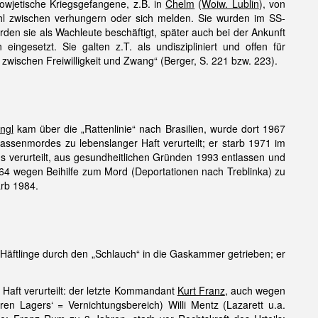
sowjetische Kriegsgefangene, z.B. in
Chelm
(
Woiw. Lublin
), von
ahl zwischen verhungern oder sich melden. Sie wurden im SS-
urden sie als Wachleute beschäftigt, später auch bei der Ankunft
ngesetzt. Sie galten z.T. als undiszipliniert und offen für
zwischen Freiwilligkeit und Zwang“ (Berger, S. 221 bzw. 223).
ngl
kam über die „Rattenlinie“ nach Brasilien, wurde dort 1967
ssenmordes zu lebenslanger Haft verurteilt; er starb 1971 im
 verurteilt, aus gesundheitlichen Gründen 1993 entlassen und
64 wegen Beihilfe zum Mord (Deportationen nach Treblinka) zu
arb 1984.
te Häftlinge durch den „Schlauch“ in die Gaskammer getrieben; er
Haft verurteilt: der letzte Kommandant
Kurt Franz
, auch wegen
n Lagers‘ = Vernichtungsbereich) Willi Mentz (Lazarett u.a.