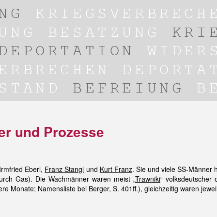
ter und Prozesse
rmfried Eberl,
Franz Stangl
und
Kurt Franz
. Sie und viele SS-Männer h
urch Gas). Die Wachmänner waren meist „
Trawniki
“ volksdeutscher 
rere Monate; Namensliste bei Berger, S. 401ff.), gleichzeitig waren jew