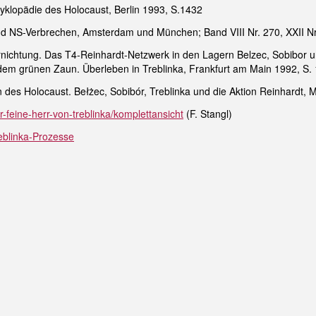
zyklopädie des Holocaust, Berlin 1993, S.1432
z und NS-Verbrechen, Amsterdam und München; Band VIII Nr. 270, XXII N
rnichtung. Das T4-Reinhardt-Netzwerk in den Lagern Belzec, Sobibor un
t dem grünen Zaun. Überleben in Treblinka, Frankfurt am Main 1992, S.
 des Holocaust. Bełżec, Sobibór, Treblinka und die Aktion Reinhardt, 
r-feine-herr-von-treblinka/komplettansicht
(F. Stangl)
reblinka-Prozesse