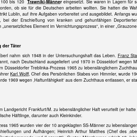
 100 bis 120
Trawniki-Männe
r
eingesetzt. Sie waren in Lagern für 
rden, ob sie für die Deutschen arbeiten wollten. Sie hatten die W
trikt Lublin, auf ihre Aufgaben vorbereitet und ausgebildet. Anfangs w
, bei der Erschießung von kranken und gehunfähigen Deportierten ei
n „unersetzliches Element im Vernichtungsprozess“, in einer „Grauzone 
 der Täter
Eberl nahm sich 1948 in der Untersuchungshaft das Leben.
Franz Sta
annt, nach Deutschland ausgeliefert und 1970 in Düsseldorf wegen Ma
m Düsseldorfer Treblinka-Prozess 1965 zu lebenslänglichem Zuchthaus
ührer
Karl Wolff
, Chef des Persönlichen Stabes von Himmler, wurde 19
wurde 1969 wegen ‚Haftunfähigkeit‘ aus dem Zuchthaus entlassen, er st
m Landgericht Frankfurt/M. zu lebenslänglicher Haft verurteilt (er hat
sche Häftlinge, darunter auch Kleinkinder.
zess 1965 wurden vier der 10 angeklagten SS-Männer zu lebenslanger 
hießungen und Aufhängen; Heinrich Arthur Matthes (Chef des ‚obere