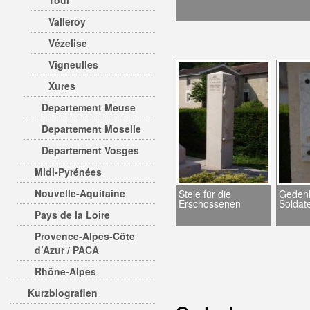
Toul
Valleroy
Vézelise
Vigneulles
Xures
Departement Meuse
Departement Moselle
Departement Vosges
Midi-Pyrénées
Nouvelle-Aquitaine
Stele für die
Gedenk
Erschossenen
Soldat
Pays de la Loire
Provence-Alpes-Côte
d’Azur / PACA
Rhône-Alpes
Kurzbiografien