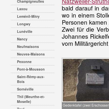
Natzweiler-Struth
Champigneulles
bald darauf in da
Laxou
wo in einem Stoll
Leménil-Mitry
Personen kamen 
Longwy
Zwei für die Ver
Lunéville
Johannes Rickelf
Nancy
vom Militärgerich
Neufmaisons
Neuves-Maisons
Pexonne
Pont-à-Mousson
Saint-Rémy-aux-
Bois
Sornéville
Thil (Meurthe-et-
Moselle)
Gedenktafel (zwei Erschosse