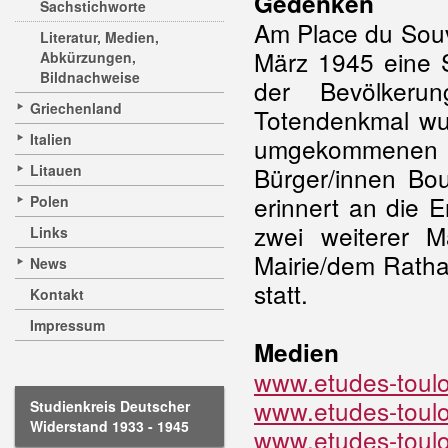
Gedenken
Sachstichworte
Am Place du Souv
Literatur, Medien,
März 1945 eine S
Abkürzungen,
Bildnachweise
der Bevölkeru
Griechenland
Totendenkmal wur
Italien
umgekommenen D
Litauen
Bürger/innen Bo
erinnert an die E
Polen
zwei weiterer 
Links
Mairie/dem Ratha
News
statt.
Kontakt
Impressum
Medien
www.etudes-touloi
www.etudes-touloi
Studienkreis Deutscher
Widerstand 1933 - 1945
www.etudes-touloi