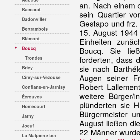
an. Nach einem de
Baccarat
sein Quartier vo
Badonviller
Gestapo und frz.
Bertrambois
15. August 1944
Blâmont
Einheiten zunä
Boucq
Boucq. Sie lie
forderten, dass 
Trondes
sie nach Barthé
Briey
Augen seiner F
Cirey-sur-Vezouse
Robert Lallemen
Conflans-en-Jarnisy
weitere Bürger/i
Écrouves
plünderten sie 
Homécourt
Bürgermeister u
Jarny
August ließen di
Joeuf
22 Männer wurde
La Malpierre bei