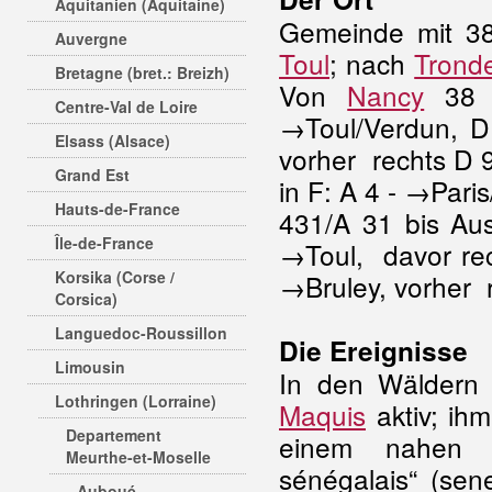
Aquitanien (Aquitaine)
Gemeinde mit 38
Auvergne
Toul
; nach
Trond
Bretagne (bret.: Breizh)
Von
Nancy
38 
Centre-Val de Loire
→Toul/Verdun, D
Elsass (Alsace)
vorher rechts D 
Grand Est
in F: A 4 - →Par
Hauts-de-France
431/A 31 bis Aus
Île-de-France
→Toul, davor re
Korsika (Corse /
→Bruley, vorher 
Corsica)
Languedoc-Roussillon
Die Ereignisse
Limousin
In den Wäldern
Lothringen (Lorraine)
Maquis
aktiv; ih
Departement
einem nahen Kri
Meurthe-et-Moselle
sénégalais“ (sen
Auboué