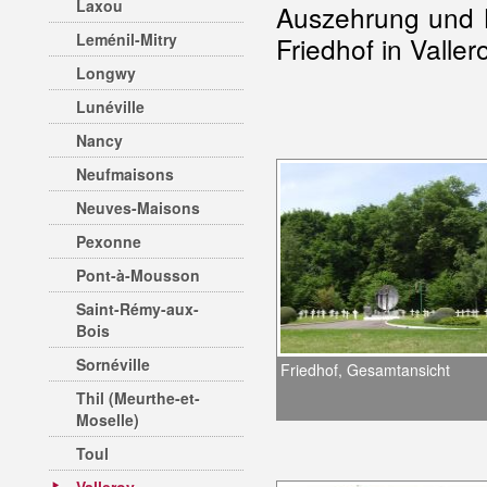
Laxou
Auszehrung und K
Leménil-Mitry
Friedhof in Valler
Longwy
Lunéville
Nancy
Neufmaisons
Neuves-Maisons
Pexonne
Pont-à-Mousson
Saint-Rémy-aux-
Bois
Sornéville
Friedhof, Gesamtansicht
Thil (Meurthe-et-
Moselle)
Toul