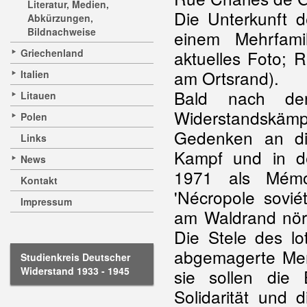
Literatur, Medien,
Die Unterkunft 
Abkürzungen,
Bildnachweise
einem Mehrfami
Griechenland
aktuelles Foto; 
am Ortsrand).
Italien
Bald nach der
Litauen
Widerstandskäm
Polen
Gedenken an die
Links
Kampf und in de
News
1971 als Mémor
Kontakt
'Nécropole soviét
Impressum
am Waldrand nörd
Die Stele des lot
abgemagerte Men
Studienkreis Deutscher
Widerstand 1933 - 1945
sie sollen die
Solidarität und 