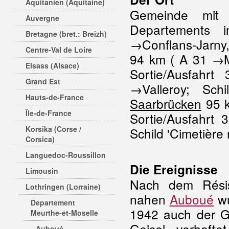
Aquitanien (Aquitaine)
Gemeinde mit 
Auvergne
Departements 
Bretagne (bret.: Breizh)
→Conflans-Jarny
Centre-Val de Loire
94 km ( A 31 →Me
Elsass (Alsace)
Sortie/Ausfahr
Grand Est
→Valleroy; Schi
Hauts-de-France
Saarbrücken
95 k
Île-de-France
Sortie/Ausfahrt
Korsika (Corse /
Schild 'Cimetière m
Corsica)
Languedoc-Roussillon
Die Ereignisse
Limousin
Nach dem Résis
Lothringen (Lorraine)
nahen
Auboué
wu
Departement
1942 auch der Gr
Meurthe-et-Moselle
Geisel verhaft
Auboué