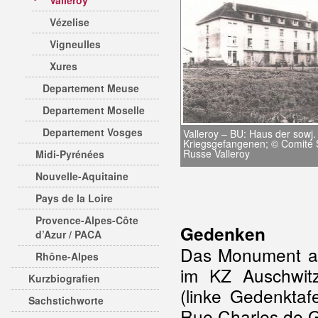
Valleroy
Vézelise
Vigneulles
Xures
Departement Meuse
Departement Moselle
Departement Vosges
Valleroy – BU: Haus der sowj.
Kriegsgefangenen; © Comité 
Russe Valleroy
Midi-Pyrénées
Nouvelle-Aquitaine
Pays de la Loire
Provence-Alpes-Côte
Gedenken
d’Azur / PACA
Das Monument au
Rhône-Alpes
im KZ Auschwit
Kurzbiografien
(linke Gedenkta
Sachstichworte
Rue Charles de G