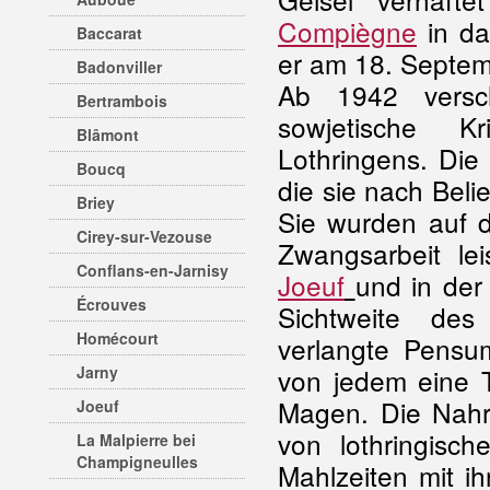
Compiègne
in da
Baccarat
er am 18. Septe
Badonviller
Ab 1942 versch
Bertrambois
sowjetische Kr
Blâmont
Lothringens. Die
Boucq
die sie nach Bel
Briey
Sie wurden auf d
Cirey-sur-Vezouse
Zwangsarbeit le
Conflans-en-Jarnisy
Joeuf
und in der
Écrouves
Sichtweite des
Homécourt
verlangte Pensum
Jarny
von jedem eine T
Magen. Die Nahru
Joeuf
von lothringisch
La Malpierre bei
Champigneulles
Mahlzeiten mit i