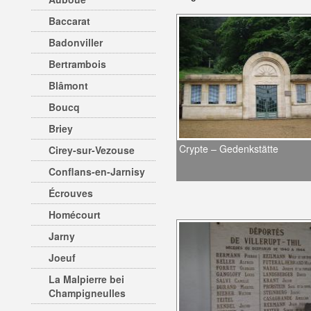
Baccarat
Badonviller
Bertrambois
Blâmont
Boucq
Briey
Crypte – Gedenkstätte
Cirey-sur-Vezouse
Conflans-en-Jarnisy
Écrouves
Homécourt
Jarny
Joeuf
La Malpierre bei
Champigneulles