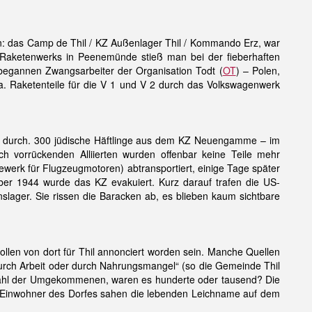
 das Camp de Thil / KZ Außenlager Thil / Kommando Erz, war
aketenwerks in Peenemünde stieß man bei der fieberhaften
3 begannen Zwangsarbeiter der Organisation Todt (
OT
) – Polen,
a. Raketenteile für die V 1 und V 2 durch das Volkswagenwerk
en durch. 300 jüdische Häftlinge aus dem KZ Neuengamme – im
 vorrückenden Alliierten wurden offenbar keine Teile mehr
werk für Flugzeugmotoren) abtransportiert, einige Tage später
ber 1944 wurde das KZ evakuiert. Kurz darauf trafen die US-
nslager. Sie rissen die Baracken ab, es blieben kaum sichtbare
llen von dort für Thil annonciert worden sein. Manche Quellen
durch Arbeit oder durch Nahrungsmangel“ (so die Gemeinde Thil
ie Zahl der Umgekommenen, waren es hunderte oder tausend? Die
e Einwohner des Dorfes sahen die lebenden Leichname auf dem