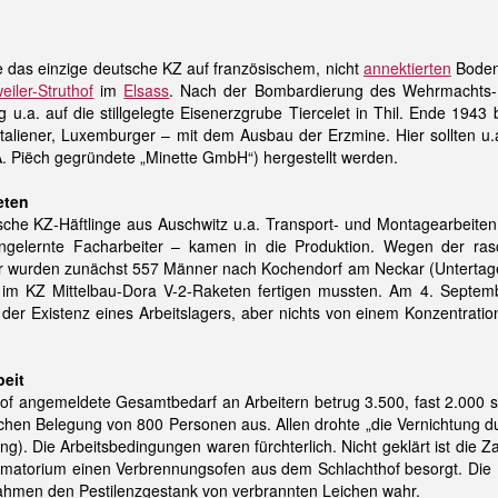
e das einzige deutsche KZ auf französischem, nicht
annektierten
Boden:
eiler-Struthof
im
Elsass
. Nach der Bombardierung des Wehrmachts-R
 u.a. auf die stillgelegte Eisenerzgrube Tiercelet in Thil. Ende 194
taliener, Luxemburger – mit dem Ausbau der Erzmine. Hier sollten u.
A. Piëch gegründete „Minette GmbH“) hergestellt werden.
eten
ische KZ-Häftlinge aus Auschwitz u.a. Transport- und Montagearbeit
gelernte Facharbeiter – kamen in die Produktion. Wegen der rasch
ber wurden zunächst 557 Männer nach Kochendorf am Neckar (Untertage
 im KZ Mittelbau-Dora V-2-Raketen fertigen mussten. Am 4. Septem
der Existenz eines Arbeitslagers, aber nichts von einem Konzentratio
eit
of angemeldete Gesamtbedarf an Arbeitern betrug 3.500, fast 2.000 so
ichen Belegung von 800 Personen aus. Allen drohte „die Vernichtung 
ng). Die Arbeitsbedingungen waren fürchterlich. Nicht geklärt ist d
Krematorium einen Verbrennungsofen aus dem Schlachthof besorgt. Di
ahmen den Pestilenzgestank von verbrannten Leichen wahr.