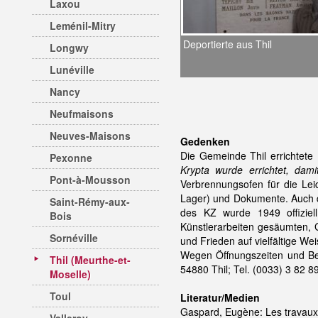
Laxou
Leménil-Mitry
Deportierte aus Thil
Longwy
Lunéville
Nancy
Neufmaisons
Neuves-Maisons
Gedenken
Die Gemeinde Thil errichtete 
Pexonne
Krypta wurde errichtet, dami
Pont-à-Mousson
Verbrennungsofen für die Lei
Lager) und Dokumente. Auch d
Saint-Rémy-aux-
des KZ wurde 1949 offiziell
Bois
Künstlerarbeiten gesäumten, 
Sornéville
und Frieden auf vielfältige Wei
Wegen Öffnungszeiten und Besu
Thil (Meurthe-et-
54880 Thil; Tel. (0033) 3 82 8
Moselle)
Toul
Literatur/Medien
Gaspard, Eugène: Les travaux 