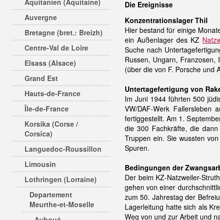
Aquitanien (Aquitaine)
Die Ereignisse
Auvergne
Konzentrationslager Thil
Hier bestand für einige Monat
Bretagne (bret.: Breizh)
ein Außenlager des KZ
Natzw
Centre-Val de Loire
Suche nach Untertagefertigung
Russen, Ungarn, Franzosen, I
Elsass (Alsace)
(über die von F. Porsche und 
Grand Est
Untertagefertigung von Rak
Hauts-de-France
Im Juni 1944 führten 500 jüd
Île-de-France
VW/DAF-Werk Fallersleben an
fertiggestellt. Am 1. Septem
Korsika (Corse /
die 300 Fachkräfte, die dann
Corsica)
Truppen ein. Sie wussten von 
Spuren.
Languedoc-Roussillon
Limousin
Bedingungen der Zwangsarb
Der beim KZ-Natzweiler-Struth
Lothringen (Lorraine)
gehen von einer durchschnittl
Departement
zum 50. Jahrestag der Befreiu
Meurthe-et-Moselle
Lagerleitung hatte sich als 
Weg von und zur Arbeit und n
Auboué