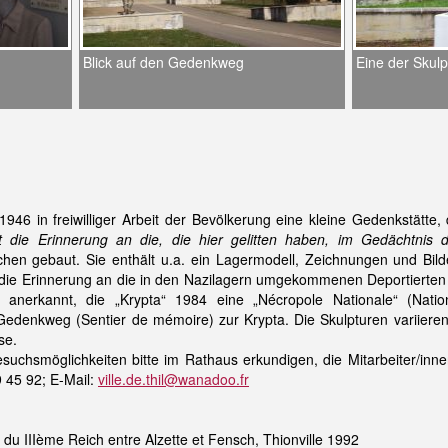
Blick auf den Gedenkweg
Eine der Skul
1946 in freiwilliger Arbeit der Bevölkerung eine kleine Gedenkstätte,
t die Erinnerung an die, die hier gelitten haben, im Gedächtnis 
chen gebaut. Sie enthält u.a. ein Lagermodell, Zeichnungen und Bild
ie Erinnerung an die in den Nazilagern umgekommenen Deportierten au
 anerkannt, die „Krypta“ 1984 eine „Nécropole Nationale“ (Natio
Gedenkweg (Sentier de mémoire) zur Krypta. Die Skulpturen variiere
se.
chsmöglichkeiten bitte im Rathaus erkundigen, die Mitarbeiter/innen
9 45 92; E-Mail:
ville.de.thil@wanadoo.fr
du IIIème Reich entre Alzette et Fensch, Thionville 1992