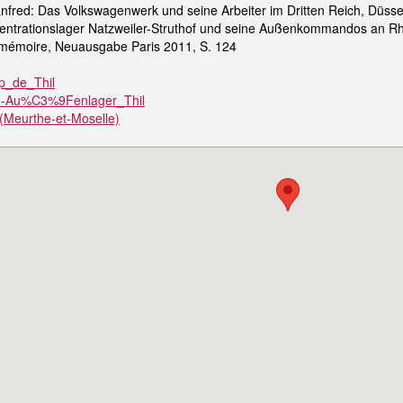
red: Das Volkswagenwerk und seine Arbeiter im Dritten Reich, Düsseldo
ntrationslager Natzweiler-Struthof und seine Außenkommandos an Rhe
e mémoire, Neuausgabe Paris 2011, S. 124
mp_de_Thil
i/KZ-Au%C3%9Fenlager_Thil
l_(Meurthe-et-Moselle)