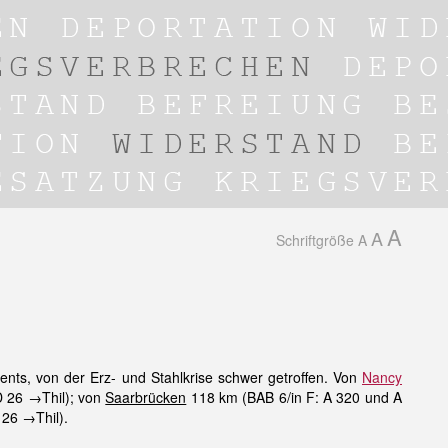
A
A
Schriftgröße
A
s, von der Erz- und Stahlkrise schwer getroffen. Von
Nancy
D 26 →Thil); von
Saarbrücken
118 km (BAB 6/in F: A 320 und A
 26 →Thil).