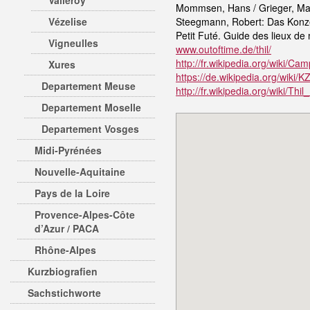
Valleroy
Mommsen, Hans / Grieger, Manf
Vézelise
Steegmann, Robert: Das Konze
Petit Futé. Guide des lieux d
Vigneulles
www.outoftime.de/thil/
http://fr.wikipedia.org/wiki/Ca
Xures
https://de.wikipedia.org/wik
Departement Meuse
http://fr.wikipedia.org/wiki/Thi
Departement Moselle
Departement Vosges
Midi-Pyrénées
Nouvelle-Aquitaine
Pays de la Loire
Provence-Alpes-Côte
d’Azur / PACA
Rhône-Alpes
Kurzbiografien
Sachstichworte