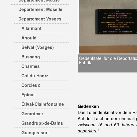
Departement Moselle
Departement Vosges
Allarmont
Anould
Belval (Vosges)
Bussang
Gedenktafel für die Deportati
Fabrik
Charmes
Col du Hantz
Corcieux
Épinal
Étival-Clairefontaine
Gedenken
Das Totendenkmal vor dem Ra
Gérardmer
Auf der Tafel an der ehemali
Grandrupt-de-Bains
zwischen 16 und 60 Jahren a
deportiert.“
Granges-sur-