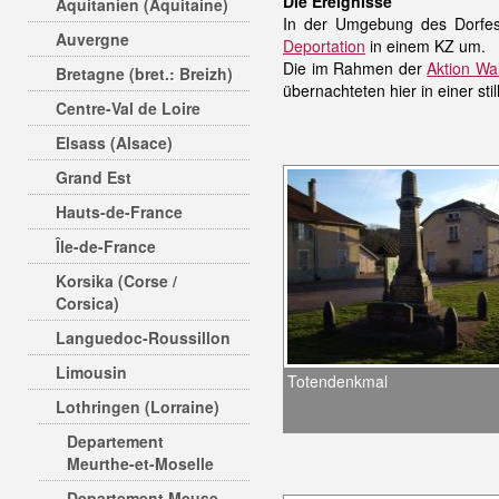
Die Ereignisse
Aquitanien (Aquitaine)
In der Umgebung des Dorfes
Auvergne
Deportation
in einem KZ um.
Die im Rahmen der
Aktion Wa
Bretagne (bret.: Breizh)
übernachteten hier in einer s
Centre-Val de Loire
Elsass (Alsace)
Grand Est
Hauts-de-France
Île-de-France
Korsika (Corse /
Corsica)
Languedoc-Roussillon
Limousin
Totendenkmal
Lothringen (Lorraine)
Departement
Meurthe-et-Moselle
Departement Meuse