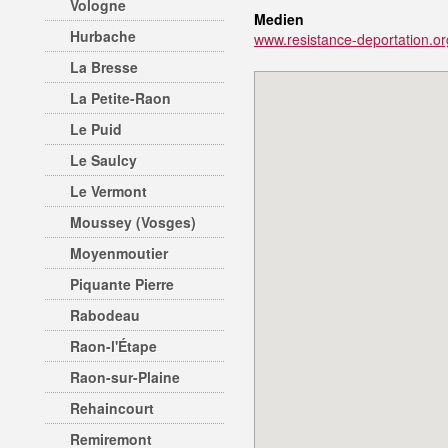
Vologne
Medien
Hurbache
www.resistance-deportation.or
La Bresse
La Petite-Raon
Le Puid
Le Saulcy
Le Vermont
Moussey (Vosges)
Moyenmoutier
Piquante Pierre
Rabodeau
Raon-l'Étape
Raon-sur-Plaine
Rehaincourt
Remiremont