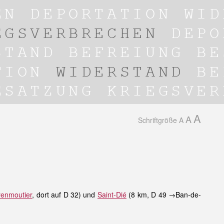
A
A
Schriftgröße
A
enmoutier
, dort auf D 32) und
Saint-Dié
(8 km, D 49 →Ban-de-