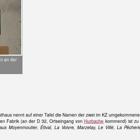
on an der
thaus nennt auf einer Tafel die Namen der zwei im KZ umgekommenen
gen Fabrik (an der D 32, Ortseingang von
Hurbache
kommend) ist zu 
us Moyenmoutier, Étival, La Voivre, Marzelay, Le Villé, La Pêc