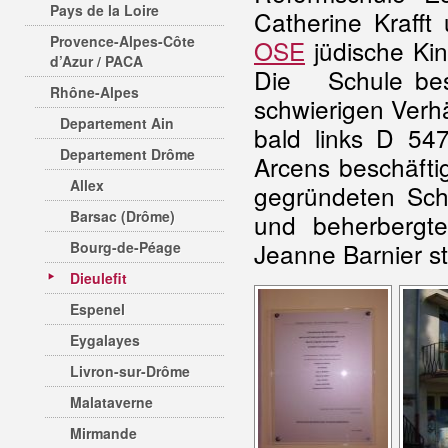
Pays de la Loire
Catherine Kraff
Provence-Alpes-Côte
OSE
jüdische Kin
d’Azur / PACA
Die Schule best
Rhône-Alpes
schwierigen Verhä
Departement Ain
bald links D 54
Departement Drôme
Arcens beschäfti
Allex
gegründeten Schu
Barsac (Drôme)
und beherbergte
Jeanne Barnier st
Bourg-de-Péage
Dieulefit
Espenel
Eygalayes
Livron-sur-Drôme
Malataverne
Mirmande