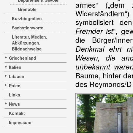
Departement Savoie
armes“ („dem z
Grenoble
Widerständlern“)
Kurzbiografien
symbolisiert de
Sachstichworte
“, ge
Fremder ist
Literatur, Medien,
die Bürger/inn
Abkürzungen,
Denkmal ehrt ni
Bildnachweise
Wesen, die and
Griechenland
unbekannt ware
Italien
Baume, hinter de
Litauen
des Reymonds/D 5
Polen
Links
News
Kontakt
Impressum