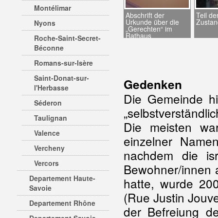
Montélimar
Abschrift der
Teil de
Urkunde über die
Zustan
Nyons
„Gerechten“ im
Rathaus
Roche-Saint-Secret-
Béconne
Romans-sur-Isère
Saint-Donat-sur-
Gedenken
l'Herbasse
Die Gemeinde hie
Séderon
„selbstverständl
Taulignan
Die meisten wa
Valence
einzelner Namen
Vercheny
nachdem die is
Vercors
Bewohner/innen a
Departement Haute-
hatte, wurde 20
Savoie
(Rue Justin Jouve
Departement Rhône
der Befreiung de