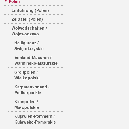
Polen
Einführung (Polen)
Zeittafel (Polen)
Woiwodschaften /
Województwo
Heiligkreuz /
Swiętokrzyskie
Ermland-Masuren /
Warmińsko-Mazurskie
Großpolen /
Wielkopolski
Karpatenvorland /
Podkarpackie
Kleinpolen /
Małopolskie
Kujawien-Pommern /
Kujawsko-Pomorskie