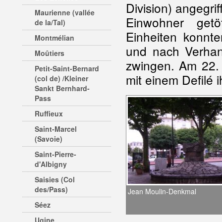
Division) angegr
Maurienne (vallée
Einwohner getö
de la/Tal)
Einheiten konnt
Montmélian
und nach Verhan
Moûtiers
zwingen. Am 22. 
Petit-Saint-Bernard
mit einem Defilé i
(col de) /Kleiner
Sankt Bernhard-
Pass
Ruffieux
Saint-Marcel
(Savoie)
Saint-Pierre-
d'Albigny
Saisies (Col
des/Pass)
Jean Moulin-Denkmal
Séez
Ugine