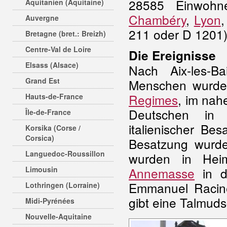
28585 Einwohn
Aquitanien (Aquitaine)
Chambéry
,
Lyon
Auvergne
211 oder D 1201)
Bretagne (bret.: Breizh)
Centre-Val de Loire
Die Ereignisse
Elsass (Alsace)
Nach Aix-les-Ba
Grand Est
Menschen wurden
Regimes
, im nah
Hauts-de-France
Deutschen in d
Île-de-France
italienischer Be
Korsika (Corse /
Corsica)
Besatzung wurd
Languedoc-Roussillon
wurden in Heim
Limousin
Annemasse
in di
Emmanuel Racine
Lothringen (Lorraine)
gibt eine Talmud
Midi-Pyrénées
Nouvelle-Aquitaine