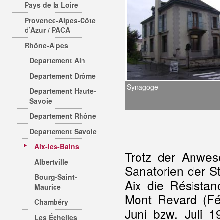
Pays de la Loire
Provence-Alpes-Côte
d’Azur / PACA
Rhône-Alpes
Departement Ain
Departement Drôme
Synagoge
Departement Haute-
Savoie
Departement Rhône
Departement Savoie
Aix-les-Bains
Trotz der Anwese
Albertville
Sanatorien der S
Bourg-Saint-
Aix die Résista
Maurice
Mont Revard (Fé
Chambéry
Juni bzw. Juli 
Les Échelles