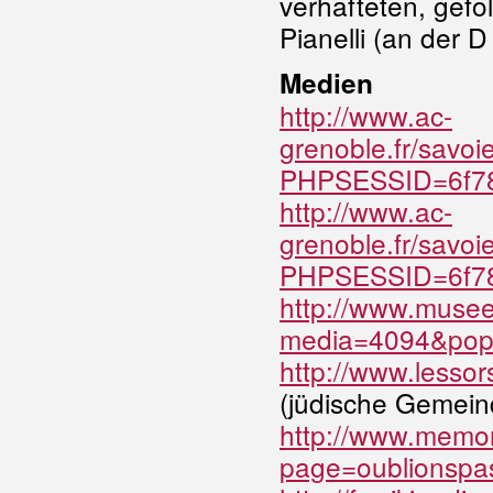
verhafteten, gef
Pianelli (an der 
Medien
http://www.ac-
grenoble.fr/sav
PHPSESSID=6f78
http://www.ac-
grenoble.fr/savo
PHPSESSID=6f78
http://www.musee
media=4094&popi
http://www.lessor
(jüdische Gemein
http://www.memor
page=oublionspa