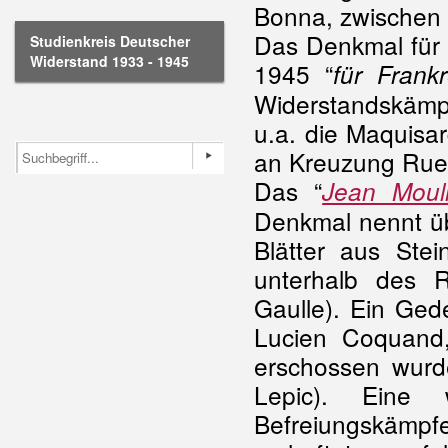
Bonna, zwischen
Das Denkmal für d
Studienkreis Deutscher
Widerstand 1933 - 1945
1945 “
für Frank
Widerstandskämp
u.a. die Maquisa
an Kreuzung Rue 
Das “
Jean Moul
Denkmal nennt üb
Blätter aus Ste
unterhalb des 
Gaulle). Ein Ged
Lucien Coquand
erschossen wurd
Lepic). Eine
Befreiungskämp