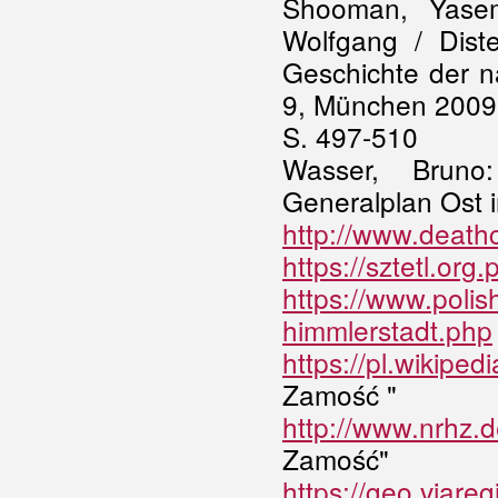
Shooman, Yasem
Wolfgang / Diste
Geschichte der na
9, München 2009
S. 497-510
Wasser, Bruno
Generalplan Ost i
http://www.deat
https://sztetl.or
https://www.poli
himmlerstadt.php
https://pl.wikipe
Zamość "
http://www.nrhz.d
Zamość"
https://geo.viare