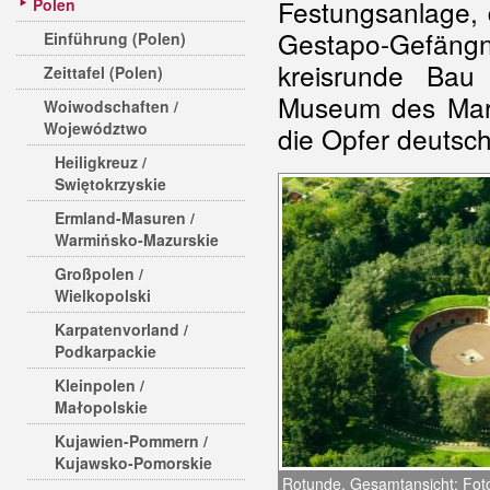
Festungsanlage, 
Polen
Gestapo-Gefängn
Einführung (Polen)
kreisrunde Ba
Zeittafel (Polen)
Museum des Mart
Woiwodschaften /
Województwo
die Opfer deutsc
Heiligkreuz /
Swiętokrzyskie
Ermland-Masuren /
Warmińsko-Mazurskie
Großpolen /
Wielkopolski
Karpatenvorland /
Podkarpackie
Kleinpolen /
Małopolskie
Kujawien-Pommern /
Kujawsko-Pomorskie
Rotunde, Gesamtansicht; Foto