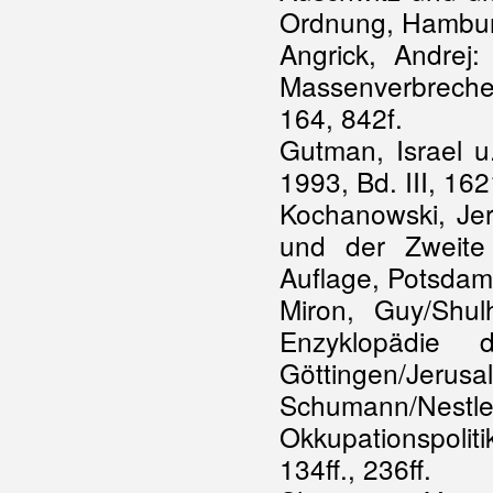
Ordnung, Hamburg
Angrick, Andrej
Massenverbreche
164, 842f.
Gutman, Israel u
1993, Bd. III, 162
Kochanowski, Jer
und der Zweite 
Auflage, Potsdam
Miron, Guy/Shul
Enzyklopädie 
Göttingen/Jerusa
Schumann/Nes
Okkupationspoliti
134ff., 236ff.