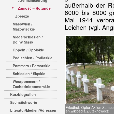
„Germanisierung“
außerhalb der Ro
Zamość – Rotunde
6000 bis 8000 ge
Zbereże
Mai 1944 verbr
Masowien /
Leichen (vgl. Angr
Mazowieckie
Niederschlesien /
Dolny Śląsk
Oppeln / Opolskie
Podlachien / Podlaskie
Pommern / Pomorskie
Schlesien / Sląskie
Westpommern /
Zachodniopomorskie
Kurzbiografien
Sachstichworte
Friedhof, Opfer Aktion Zamosc
Literatur/Medien/Adressen
en.wikipedia/Ziuteknowocz