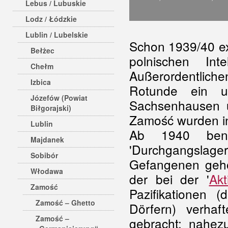
Lebus / Lubuskie
Lodz / Łódzkie
Lublin / Lubelskie
Schon 1939/40 ex
Bełżec
polnischen In
Chełm
Außerordentliche
Izbica
Rotunde ein u
Józefów (Powiat
Sachsenhausen 
Biłgorajski)
Zamość wurden in
Lublin
Ab 1940 benu
Majdanek
'Durchgangslage
Sobibór
Gefangenen gehör
Włodawa
der bei der '
Ak
Zamość
Pazifikationen 
Zamość – Ghetto
Dörfern) verha
Zamość –
gebracht; nahez