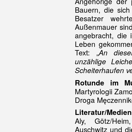
Angehörige der p
Bauern, die sich
Besatzer wehrt
Außenmauer sind
angebracht, die
Leben gekommen 
Text: „
An diese
unzählige Leic
Scheiterhaufen v
Rotunde im M
Martyrologii Zamo
Droga Męczennik
Literatur/Medien
Aly, Götz/Heim
Auschwitz und di