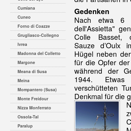
Cumiana
Gedenken
Cuneo
Nach etwa 6 
Forno di Coazze
dell'Assietta" g
Colle Basset,
Grugliasco-Collegno
Sauze d’Oulx i
Ivrea
Hügel neben der
Madonna del Colletto
für die Opfer der
Margone
während der Gef
Meana di Susa
1944. Etwas 
Meina
verschütteten Tu
Mompantero (Susa)
Denkmal für die 
Monte Freidour
N
Nizza Monferrato
z
Ossola-Tal
C
Paralup
M