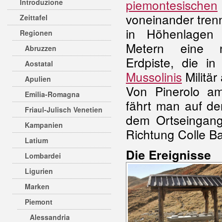
piemontesischen
Introduzione
voneinander tren
Zeittafel
in Höhenlagen
Regionen
Metern eine nu
Abruzzen
Erdpiste, die i
Aostatal
Mussolinis
Militär
Apulien
Von Pinerolo a
Emilia-Romagna
fährt man auf de
Friaul-Julisch Venetien
dem Ortseingang 
Kampanien
Richtung Colle B
Latium
Die Ereignisse
Lombardei
Ligurien
Marken
Piemont
Alessandria