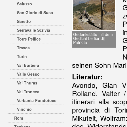
Saluzzo
G
San Giorio di Susa
z
Saretto
P
i
Serravalle Scrivia
Gedenkstätte mit dem
G
Gedicht Le fior dij
Torre Pellice
Patriòta
P
Traves
N
Turin
seinen Sohn Mari
Val Borbera
Valle Gesso
Literatur:
Val Thuras
Avondo, Gian Vi
Rolland, Valter /
Val Troncea
itinerari alla sc
Verbania-Fondotoce
provincia di To
Vinchio
Mikuteit, Wolfra
Rom
des Widerstands
Toskana