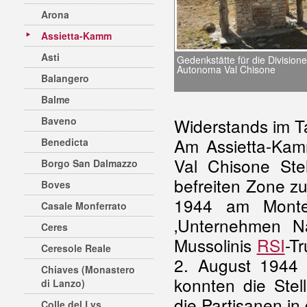
Arona
Assietta-Kamm
Asti
Gedenkstätte für die Divisione
Autonoma Val Chisone
Balangero
Balme
Baveno
Widerstands im Ta
Am Assietta-Kam
Benedicta
Val Chisone Ste
Borgo San Dalmazzo
befreiten Zone zu 
Boves
1944 am Monte
Casale Monferrato
‚Unternehmen Na
Ceres
Mussolinis
RSI
-T
Ceresole Reale
2. August 1944
Chiaves (Monastero
konnten die Ste
di Lanzo)
die Partisanen in
Colle del Lys