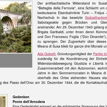
Der antifaschistische Widerstand im Susa
"Battaglia della Ferrovia", eine Schlacht um 
bedeutsame Eisenbahnlinie Turin – Fréjus 
Nachschub in das besetzte
Südostfrankre
Sabotageakte gegen Brücken und Gleis
aneinander. Am 29. Dezember 1943 gelang e
Brigata Garibaldi, unter ihnen deren Komman
und Don Francesco Foglia ("Don Dinamite"), 
zu sprengen. Der Zugverkehr über dieses 
Meana di Susa blieb für ganze drei Monate u
Ada Gobetti
, Gründungsmitglied der
Partito d
zuständig für die Koordinierung der Einheit
Widerstandsbewegung Giustizia e Libertà 
Zusammenarbeit mit den Autonomen, wohnte
Jahre in den Sommermonaten in Meana di 
oberhalb des Ortes stehenden Hauses star
g des Passo dell’Orso am 30. Dezember 1944, die die Kontaktaufn
Gedenken
Ponte dell’Arnodera
Eine Gedenktafel erinnert an die erfolgreiche Sprengung des 