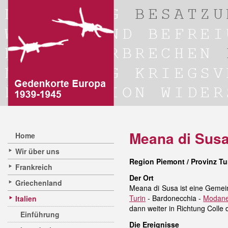
Meana di Sus
Home
Wir über uns
Region Piemont / Provinz Tu
Frankreich
Der Ort
Griechenland
Meana di Susa ist eine Gemei
Turin
- Bardonecchia -
Modane
Italien
dann weiter in Richtung Colle d
Einführung
Die Ereignisse