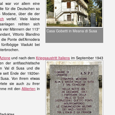
tal war vor allem eine
die für die Deutschen so
– Modane, über die der
ich
verlief. Viele kleine
anlagen reihten sich
s vier Männern der 113°
Casa Gobetti in Meana di Susa
dant, Vittorio Blandino
die Ponte dell’Arnodera
fünfbögige Viadukt bei
nterbrochen.
’Azione
und nach dem
Kriegsaustritt Italiens
im September 1943
en der antifaschistische
im Val di Susa und die
 seit Ende der 1920er-
Susa. Von ihrem etwas
tete sie auch zu ihrer
ahme mit den
Alliierten
in
Viaduktes.