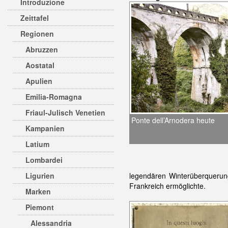
Introduzione
Zeittafel
Regionen
Abruzzen
Aostatal
Apulien
Emilia-Romagna
Friaul-Julisch Venetien
Ponte dell’Arnodera heute
Kampanien
Latium
Lombardei
Ligurien
legendären Winterüberquerun
Frankreich ermöglichte.
Marken
Piemont
Alessandria