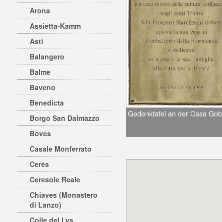
Arona
Assietta-Kamm
Asti
Balangero
Balme
Baveno
Benedicta
Gedenktafel an der Casa Gobe
Borgo San Dalmazzo
Boves
Casale Monferrato
Ceres
Ceresole Reale
Chiaves (Monastero
di Lanzo)
Colle del Lys