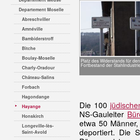
Departement Moselle
Abreschviller
Amnéville
Bambiderstroff
Bitche
Boulay-Moselle
Platz des Widerstands für den
Fortbestand der Stahlindustri
Charly-Oradour
Château-Salins
Forbach
Hagondange
Die 100
jüdisch
Hayange
NS-Gauleiter
Bür
Honskirch
etwa 50 Männer, 
Longeville-lès-
deportiert. Die
Saint-Avold