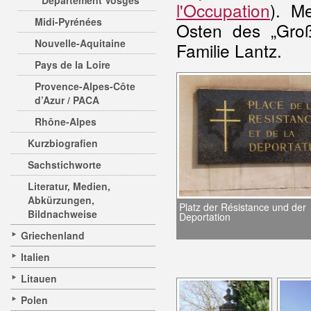
Departement Vosges
l'Occupation
). M
Midi-Pyrénées
Osten des „Groß
Nouvelle-Aquitaine
Familie Lantz.
Pays de la Loire
Provence-Alpes-Côte
d’Azur / PACA
Rhône-Alpes
Kurzbiografien
Sachstichworte
Literatur, Medien,
Abkürzungen,
Platz der Résistance und der
Bildnachweise
Deportation
Griechenland
Italien
Litauen
Polen