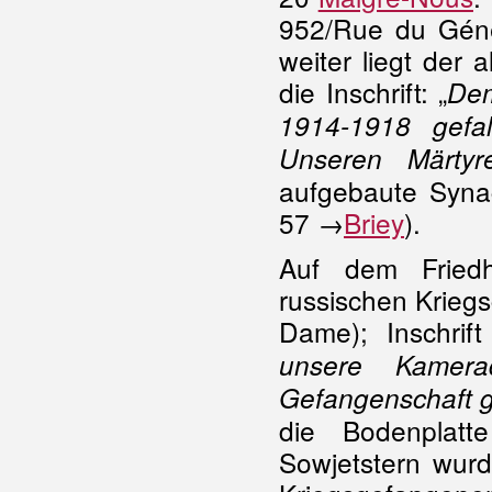
952/Rue du Géné
weiter liegt der 
die Inschrift: „
Dem
1914-1918 gefal
Unseren Märty
aufgebaute Syna
57 →
Briey
).
Auf dem Friedh
russischen Krieg
Dame); Inschrift
unsere Kamera
Gefangenschaft g
die Bodenplat
Sowjetstern wu