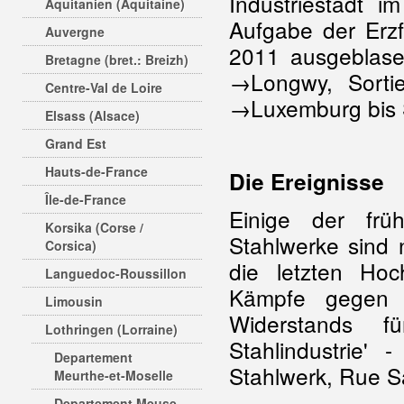
Industriestadt 
Aquitanien (Aquitaine)
Aufgabe der Erz
Auvergne
2011 ausgeblase
Bretagne (bret.: Breizh)
→Longwy, Sortie
Centre-Val de Loire
→Luxemburg bis S
Elsass (Alsace)
Grand Est
Hauts-de-France
Die Ereignisse
Île-de-France
Einige der fr
Korsika (Corse /
Stahlwerke sind n
Corsica)
die letzten Ho
Languedoc-Roussillon
Kämpfe gegen d
Limousin
Widerstands f
Lothringen (Lorraine)
Stahlindustrie'
Departement
Stahlwerk, Rue S
Meurthe-et-Moselle
Departement Meuse