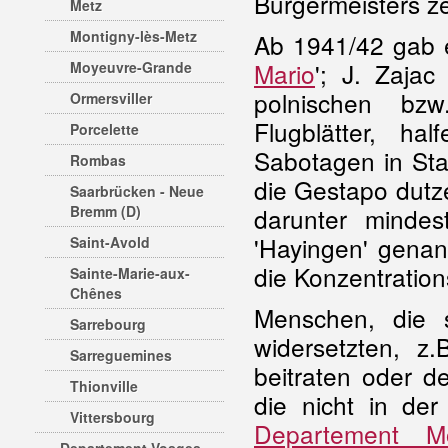
Bürgermeisters ze
Metz
Montigny-lès-Metz
Ab 1941/42 gab e
Mario
'; J. Zajac
Moyeuvre-Grande
polnischen bzw.
Ormersviller
Flugblätter, ha
Porcelette
Sabotagen in Sta
Rombas
die Gestapo dutz
Saarbrücken - Neue
Bremm (D)
darunter minde
'Hayingen' genan
Saint-Avold
die Konzentration
Sainte-Marie-aux-
Chênes
Menschen, die s
Sarrebourg
widersetzten, z.
Sarreguemines
beitraten oder d
Thionville
die nicht in der
Vittersbourg
Departement Mo