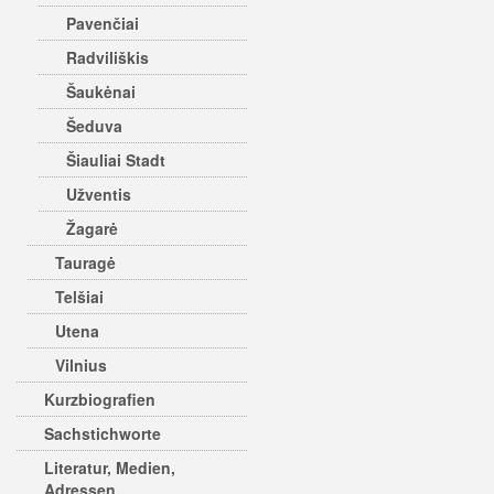
Pavenčiai
Radviliškis
Šaukėnai
Šeduva
Šiauliai Stadt
Užventis
Žagarė
Tauragė
Telšiai
Utena
Vilnius
Kurzbiografien
Sachstichworte
Literatur, Medien,
Adressen,