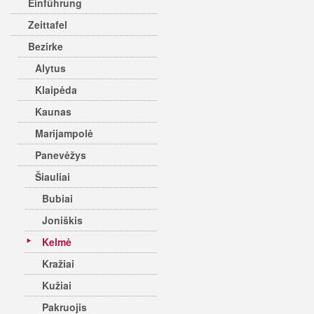
Einführung
Zeittafel
Bezirke
Alytus
Klaipėda
Kaunas
Marijampolė
Panevėžys
Šiauliai
Bubiai
Joniškis
Kelmė
Kražiai
Kužiai
Pakruojis