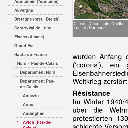
Aquitanien (Aquitaine)
Auvergne
Bretagne (bret.: Breizh)
Cité des Cheminots; Quelle: 
Lensois Normand
Centre-Val de Loire
Elsass (Alsace)
Grand Est
wurden Anfang d
Hauts-de-France
('corons'), ei
Nord – Pas-de-Calais
Eisenbahnersied
Departement Nord
Weltkrieg zerstör
Departement Pas-
de-Calais
Résistance
Annezin
Im Winter 1940/
Arras
über die Wehrm
Audinghen
protestierten 1
Avion (Pas-de-
schlechte Versor
Calais)