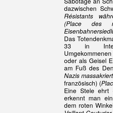
Sabotage an Schi
dazwischen Sch
Résistants wäh
(Place des 
Eisenbahnersiedl
Das Totendenkmal
33 in Intern
Umgekommenen s
oder als Geisel E
am Fuß des Denk
Nazis massakrier
französisch) (
Pla
Eine Stele ehrt
erkennt man ein 
dem roten Winkel
Vaillant-Couturier