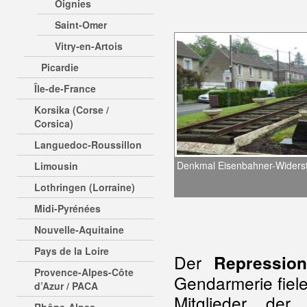
Oignies
Saint-Omer
Vitry-en-Artois
Picardie
Île-de-France
Korsika (Corse /
Corsica)
Languedoc-Roussillon
Denkmal Eisenbahner-Widers
Limousin
Lothringen (Lorraine)
Midi-Pyrénées
Nouvelle-Aquitaine
Pays de la Loire
Der
Repressio
Provence-Alpes-Côte
Gendarmerie fiel
d’Azur / PACA
Mitglieder de