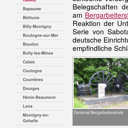
Belegschaften de
Bapaume
am
Bergarbeiters
Béthune
Reaktion der Unt
Billy-Montigny
Serie von Sabot
Boulogne-sur-Mer
deutsche Einricht
Bourlon
empfindliche Sch
Bully-les-Mines
Calais
Coulogne
Courrières
Dourges
Hénin-Beaumont
Lens
Denkmal Bergarbeiterstreik
Montigny-en-
Gohelle