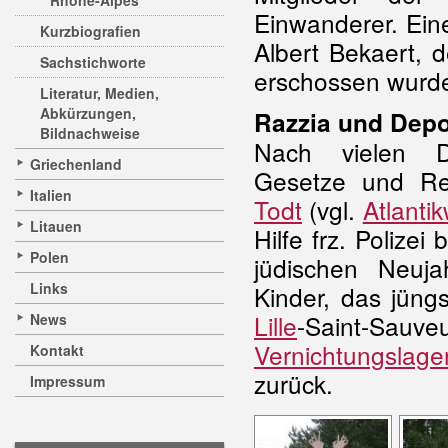
Rhône-Alpes
Einwanderer. Ein
Kurzbiografien
Albert Bekaert, 
Sachstichworte
erschossen wurd
Literatur, Medien,
Abkürzungen,
Razzia und Depo
Bildnachweise
Nach vielen Di
Griechenland
Gesetze und Req
Italien
Todt
(vgl.
Atlantik
Litauen
Hilfe frz. Poliz
Polen
jüdischen Neuj
Links
Kinder, das jün
Lille
-Saint-Sauve
News
Vernichtungslage
Kontakt
zurück.
Impressum