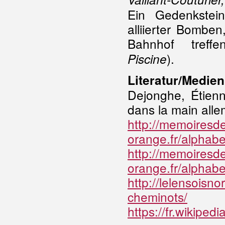
Ein Gedenkstei
alliierter Bombe
Bahnhof treffen
).
Piscine
Literatur/Medien
Dejonghe, Étien
dans la main alle
http://memoiresd
orange.fr/alphab
http://memoiresd
orange.fr/alphabe
http://lelensoisn
cheminots/
https://fr.wikiped