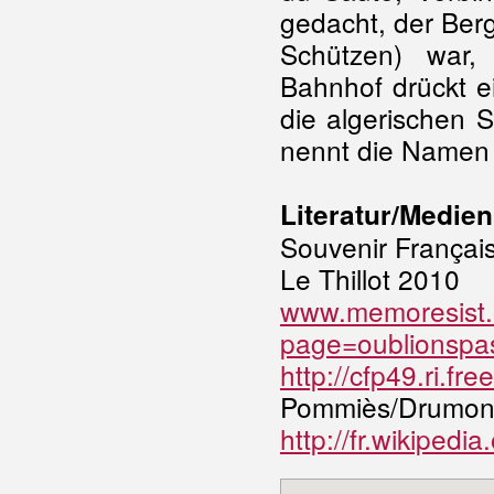
gedacht, der Bergf
Schützen) war, 
Bahnhof drückt e
die algerischen
nennt die Namen
Literatur/Medien
Souvenir Français
Le Thillot 2010
www.memoresist.
page=oublionspa
http://cfp49.ri.fr
Pommiès/Drumon
http://fr.wikipedi