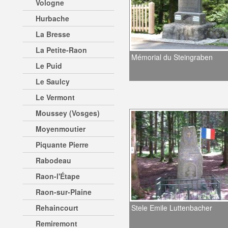
Vologne
Hurbache
La Bresse
La Petite-Raon
Mémorial du Steingraben
Le Puid
Le Saulcy
Le Vermont
Moussey (Vosges)
Moyenmoutier
Piquante Pierre
Rabodeau
Raon-l'Étape
Raon-sur-Plaine
Rehaincourt
Stele Emile Luttenbacher
Remiremont