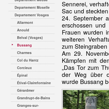
Sennerei, verhaft
Departement Moselle
Sac und steckten
Departement Vosges
24. September a
Allarmont
erschossen und 
Anould
Frauen wurden 
weiteren Verha
Belval (Vosges)
zum Steingraben 
Bussang
Am 29. Novembe
Charmes
Kämpfen mit de
Col du Hantz
„Das Tor zum Thu
Corcieux
der Weg über d
Épinal
wurde Bussang be
Étival-Clairefontaine
Gérardmer
Grandrupt-de-Bains
Granges-sur-