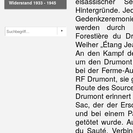
elsässischer Se
Widerstand 1933 - 1945
Hintergründe. Je
Gedenkzeremoni
werden durch 
Forestière du D
Weiher „Étang Je
An den Kampf d
um den Drumont 
bei der Ferme-Au
RF Drumont, sie 
Route des Source
Drumont erinnert
Sac, der der Er
und bei einem P
getötet wurde. 
du Sauté, Verb