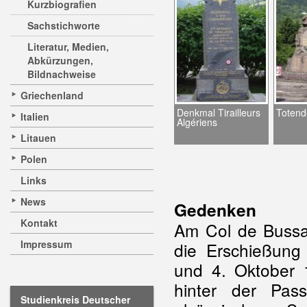
Kurzbiografien
Sachstichworte
Literatur, Medien,
Abkürzungen,
Bildnachweise
Griechenland
Denkmal Tirailleurs
Totend
Italien
Algériens
Litauen
Polen
Links
News
Gedenken
Kontakt
Am Col de Bussa
Impressum
die Erschießung
und 4. Oktober 
hinter der Pas
Studienkreis Deutscher