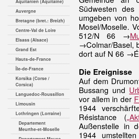
Aquitanien (Aquitaine)
Südwesten des
Auvergne
umgeben von hoh
Bretagne (bret.: Breizh)
Mosel/Moselle. 
Centre-Val de Loire
512/N 66 →
Mu
Elsass (Alsace)
→Colmar/Basel, b
Grand Est
dort auf N 66 →Ép
Hauts-de-France
Île-de-France
Die Ereignisse
Korsika (Corse /
Auf dem Drumont
Corsica)
Bussang und
Ur
Languedoc-Roussillon
vor allem in der
F
Limousin
1944 verschärft
Lothringen (Lorraine)
Résistance (
„Ak
Departement
Außenstelle in 
Meurthe-et-Moselle
1944 umstellte
Departement Meuse