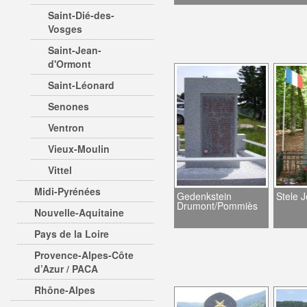
Saint-Dié-des-
Vosges
Saint-Jean-
d'Ormont
Saint-Léonard
Senones
Ventron
Vieux-Moulin
Vittel
Midi-Pyrénées
Gedenkstein
Stele 
Drumont/Pommiès
Nouvelle-Aquitaine
Pays de la Loire
Provence-Alpes-Côte
d’Azur / PACA
Rhône-Alpes