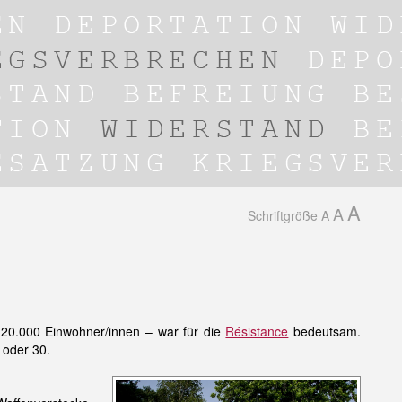
A
A
Schriftgröße
A
– 20.000 Einwohner/innen – war für die
Résistance
bedeutsam.
 oder 30.