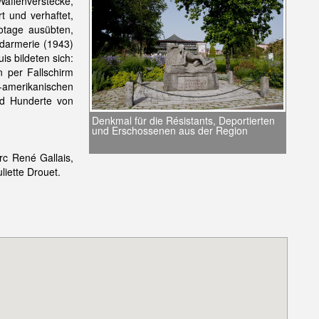
affenverstecke,
t und verhaftet,
otage ausübten,
ndarmerie (1943)
s bildeten sich:
 per Fallschirm
-amerikanischen
nd Hunderte von
Denkmal für die Résistants, Deportierten
und Erschossenen aus der Region
rc René Gallais,
liette Drouet.