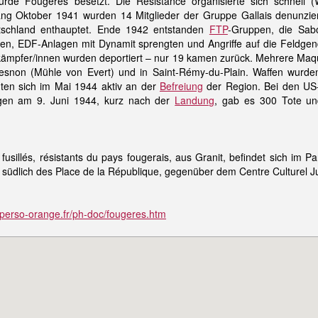
rde Fougères besetzt. Die Résistance organisierte sich schnell (W
fang Oktober 1941 wurden 14 Mitglieder der Gruppe Gallais denunzier
tschland enthauptet. Ende 1942 entstanden
FTP
-Gruppen, die Sab
en, EDF-Anlagen mit Dynamit sprengten und Angriffe auf die Feldge
ämpfer/innen wurden deportiert – nur 19 kamen zurück. Mehrere Maqui
esnon (Mühle von Evert) und in Saint-Rémy-du-Plain. Waffen wurden
gten sich im Mai 1944 aktiv an der
Befreiung
der Region. Bei den US
ngen am 9. Juni 1944, kurz nach der
Landung
, gab es 300 Tote u
sillés, résistants du pays fougerais, aus Granit, befindet sich im Pa
 südlich des Place de la République, gegenüber dem Centre Culturel Ju
perso-orange.fr/ph-doc/fougeres.htm