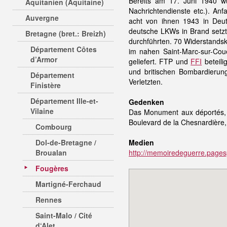
Bereits am 17. Juni 1940 wu
Aquitanien (Aquitaine)
Nachrichtendienste etc.). An
Auvergne
acht von ihnen 1943 in Deu
deutsche LKWs in Brand setzt
Bretagne (bret.: Breizh)
durchführten. 70 Widerstandsk
Département Côtes
im nahen Saint-Marc-sur-Cou
d’Armor
geliefert. FTP und
FFI
beteili
und britischen Bombardieru
Département
Verletzten.
Finistère
Département Ille-et-
Gedenken
Vilaine
Das Monument aux déportés, fu
Boulevard de la Chesnardière,
Combourg
Dol-de-Bretagne /
Medien
Broualan
http://memoiredeguerre.pages
Fougères
Martigné-Ferchaud
Rennes
Saint-Malo / Cité
d‘Alet