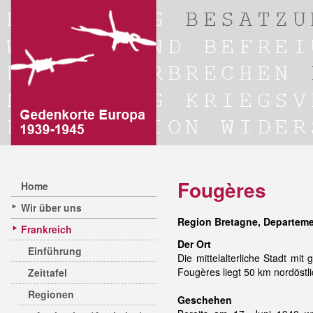
Fougères
Home
Wir über uns
Region Bretagne, Departement
Frankreich
Der Ort
Einführung
Die mittelalterliche Stadt m
Fougères liegt 50 km nordöstl
Zeittafel
Regionen
Geschehen