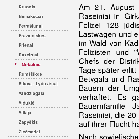
Am 21. August 1
Kruonis
Raseiniai in Girk
Nemakščiai
Polizei 128 jüd
Petrašiūnai
Lastwagen und er
Pravieniškės
im Wald von Kad
Prienai
Polizisten und
Raseiniai
Chefs der Distri
Girkalnis
Tage später erlit
Rumšiškės
Betygala und Rase
Šiluva - Lyduvėnai
Bauern der Umge
Vandžiogala
verhaftet. Es g
Viduklė
Bauernfamilie 
Vilkija
Raseiniei, die 2
auf ihrer Flucht ha
Zapyškis
Žiežmariai
Nach sowjetische