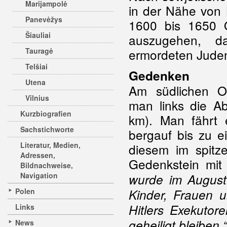
Marijampolė
in der Nähe von 
Panevėžys
1600 bis 1650 
Šiauliai
auszugehen, d
Tauragė
ermordeten Juden
Telšiai
Gedenken
Utena
Am südlichen O
Vilnius
man links die A
Kurzbiografien
km). Man fährt 
Sachstichworte
bergauf bis zu e
Literatur, Medien,
diesem im spitz
Adressen,
Gedenkstein mit 
Bildnachweise,
Navigation
wurde im August
Polen
Kinder, Frauen 
Hitlers Exekutor
Links
geheiligt bleiben.“
News