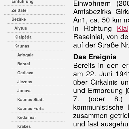
Einwohnern (20
Einführung
Amtsbezirks Girk
Zeittafel
An1, ca. 50 km n
Bezirke
in Richtung
Kla
Alytus
Raseiniai, von de
Klaipėda
auf der Straße Nr
Kaunas
Das Ereignis
Ariogala
Bereits in den 
Babtai
am 22. Juni 194
Garliava
über Girkalnis u
Jieznas
und Ermordung j
Jonava
7. (oder 8.)
Kaunas Stadt
kommunistische 
Kaunas Forts
zusammen getrieb
Kėdainiai
und fast ausgehu
Krakes