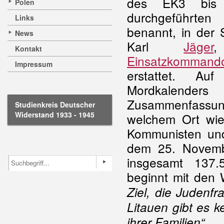
des EK3 bis 
Polen
durchgeführt
Links
benannt, in der 
News
Karl
Jäger
Kontakt
Einsatzkommand
Impressum
erstattet. Au
Mordkalenders
Zusammenfassun
Studienkreis Deutscher
Widerstand 1933 - 1945
welchem Ort wie
Kommunisten und
dem 25. Novemb
insgesamt 137
beginnt mit den 
Ziel, die Judenfr
Litauen gibt es k
ihrer Familien“.