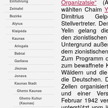
Organizatsie“
(A
Einführung
wählten Chaim
Y
Zeittafel
Dimitrius Ge
Bezirke
Stellvertreter. D
Alytus
Yelin gelang di
Klaipėda
den zionistische
Kaunas
Untergrund außer
Ariogala
dem zionistischen
Babtai
Zum Programm de
Garliava
zum bewaffnete 
Jieznas
Wäldern und die
Jonava
die Deutschen. D
Kaunas Stadt
Zellen organisier
Ghetto Kaunas
und einer Vers
Ghetto Kultur
Februar 1942 ver
(Kaunas)
unterstützt vom 