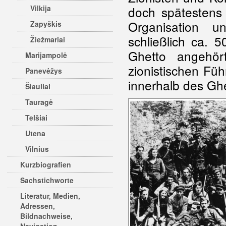
Vilkija
doch spätestens
Organisation 
Zapyškis
schließlich ca. 
Žiežmariai
Ghetto angehör
Marijampolė
zionistischen Fü
Panevėžys
innerhalb des Gh
Šiauliai
Tauragė
Telšiai
Utena
Vilnius
Kurzbiografien
Sachstichworte
Literatur, Medien,
Adressen,
Bildnachweise,