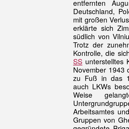
entfernten Aug
Deutschland, Pol
mit großen Verlus
erklärte sich Zi
südlich von Viln
Trotz der zuneh
Kontrolle, die s
SS
unterstelltes
November 1943 da
zu Fuß in das 1
auch LKWs besorg
Weise gelan
Untergrundgru
Arbeitsamtes und
Gruppen von Ghet
gegründete Bri