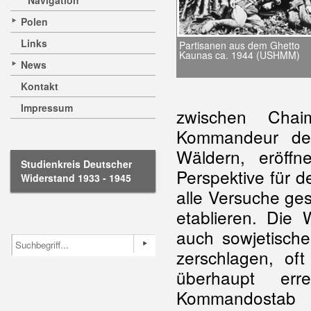
Navigation
Polen
Links
Partisanen aus dem Ghetto
Kaunas ca. 1944 (USHMM)
News
Kontakt
Impressum
zwischen Cha
Kommandeur der
Wäldern, eröffn
Studienkreis Deutscher
Perspektive für 
Widerstand 1933 - 1945
alle Versuche ge
etablieren. Die
auch sowjetisch
zerschlagen, of
überhaupt err
Kommandostab 