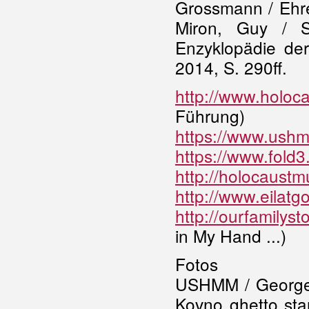
Grossmann / Ehr
Miron, Guy / S
Enzyklopädie de
2014, S. 290ff.
http://www.holoca
Führung)
https://www.ushm
https://www.fold
http://holocaustmu
http://www.eilat
http://ourfamilys
in My Hand ...)
Fotos
USHMM / George 
Kovno ghetto sta