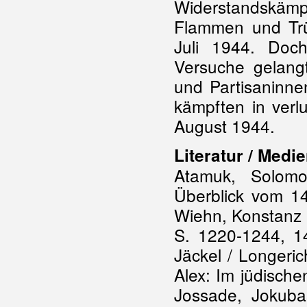
Widerstandskäm
Flammen und Trü
Juli 1944. Doch
Versuche gelang
und Partisaninn
kämpften in verl
August 1944.
Literatur / Medi
Atamuk, Solomo
Überblick vom 14
Wiehn, Konstanz 
S. 1220-1244, 14
Jäckel / Longeric
Alex: Im jüdische
Jossade, Jokuba