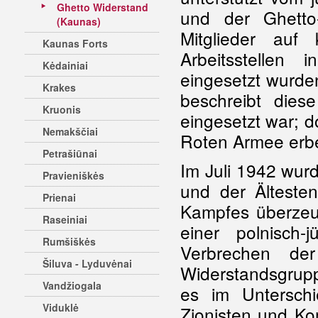
Ghetto Widerstand
und der Ghetto-
(Kaunas)
Mitglieder auf
Kaunas Forts
Arbeitsstellen
Kėdainiai
eingesetzt wurden
Krakes
beschreibt diese
Kruonis
eingesetzt war; d
Nemakščiai
Roten Armee erb
Petrašiūnai
Im Juli 1942 wurd
Pravieniškės
und der Älteste
Prienai
Kampfes überzeug
Raseiniai
einer polnisch-
Rumšiškės
Verbrechen de
Šiluva - Lyduvėnai
Widerstandsgrupp
Vandžiogala
es im Untersch
Viduklė
Zionisten und K