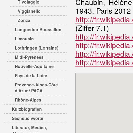
Chaubin, Hélène
Tivolaggio
1943, Paris 2012
Viggianello
http://fr.wikipe
Zonza
(Ziffer 7.1)
Languedoc-Roussillon
http://fr.wikiped
Limousin
http://fr.wikipedi
Lothringen (Lorraine)
http://fr.wikipedi
Midi-Pyrénées
http://fr.wikipe
Nouvelle-Aquitaine
Pays de la Loire
Provence-Alpes-Côte
d’Azur / PACA
Rhône-Alpes
Kurzbiografien
Sachstichworte
Literatur, Medien,