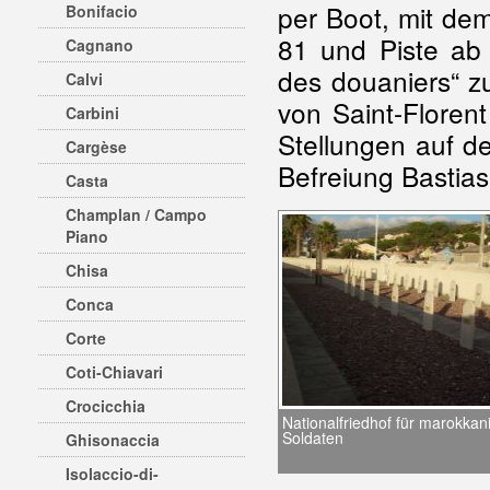
per Boot, mit de
Bonifacio
81 und Piste a
Cagnano
des douaniers“ z
Calvi
von Saint-Floren
Carbini
Stellungen auf 
Cargèse
Befreiung Bastias
Casta
Champlan / Campo
Piano
Chisa
Conca
Corte
Coti-Chiavari
Crocicchia
Nationalfriedhof für marokkan
Soldaten
Ghisonaccia
Isolaccio-di-