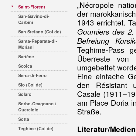
„Nécropole natio
Saint-Florent
der marokkanisch
San-Gavino-di-
1943 errichtet. T
Carbini
Goumiers des 2. 
San Stefano (Col de)
Befreiung Korsik
Santa-Reparata-di-
Moriani
Teghime-Pass ge
Überreste von 
Sartène
umgebettet worden
Scolca
Eine einfache G
Serra-di-Ferro
den Résistant 
Sio (Col de)
Casale (1911–198
Solaro
am Place Doria in
Sorbo-Ocagnano /
Straße.
Querciolo
Sotta
Literatur/Medien
Teghime (Col de)