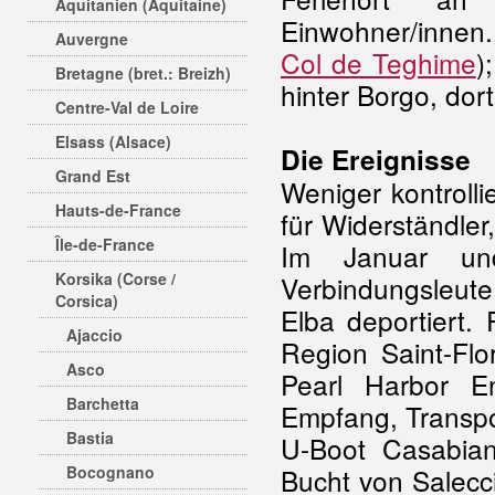
Aquitanien (Aquitaine)
Einwohner/innen
Auvergne
Col de Teghime
)
Bretagne (bret.: Breizh)
hinter Borgo, dort
Centre-Val de Loire
Elsass (Alsace)
Die Ereignisse
Grand Est
Weniger kontrollie
Hauts-de-France
für Widerständle
Île-de-France
Im Januar un
Korsika (Corse /
Verbindungsleute
Corsica)
Elba deportiert.
Ajaccio
Region Saint-Flo
Asco
Pearl Harbor E
Barchetta
Empfang, Transpor
Bastia
U-Boot Casabia
Bocognano
Bucht von Salecc