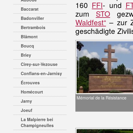
160
FFI
- und
F
Baccarat
zum
STO
gezw
Badonviller
Waldfest“
– zur Z
Bertrambois
geschädigte Zivili
Blâmont
Boucq
Briey
Cirey-sur-Vezouse
Conflans-en-Jarnisy
Écrouves
Homécourt
Mémorial de la Résistance
Jarny
Joeuf
La Malpierre bei
Champigneulles