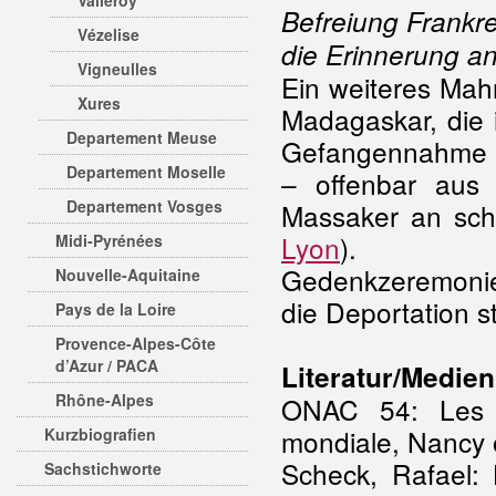
Valleroy
Befreiung Frankr
Vézelise
die Erinnerung an
Vigneulles
Ein weiteres Mah
Xures
Madagaskar, die 
Departement Meuse
Gefangennahme 
Departement Moselle
– offenbar aus 
Departement Vosges
Massaker an sch
Lyon
).
Midi-Pyrénées
Gedenkzeremoni
Nouvelle-Aquitaine
die Deportation st
Pays de la Loire
Provence-Alpes-Côte
d’Azur / PACA
Literatur/Medien
Rhône-Alpes
ONAC 54: Les 
mondiale, Nancy 
Kurzbiografien
Scheck, Rafael: 
Sachstichworte