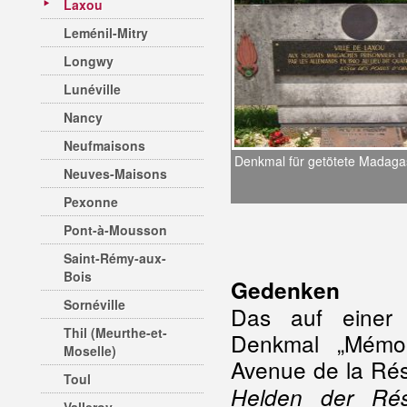
Laxou
Leménil-Mitry
Longwy
Lunéville
Nancy
Neufmaisons
Denkmal für getötete Madag
Neuves-Maisons
Pexonne
Pont-à-Mousson
Saint-Rémy-aux-
Bois
Gedenken
Sornéville
Das auf einer g
Thil (Meurthe-et-
Denkmal „Mémori
Moselle)
Avenue de la Rés
Toul
Helden der Rés