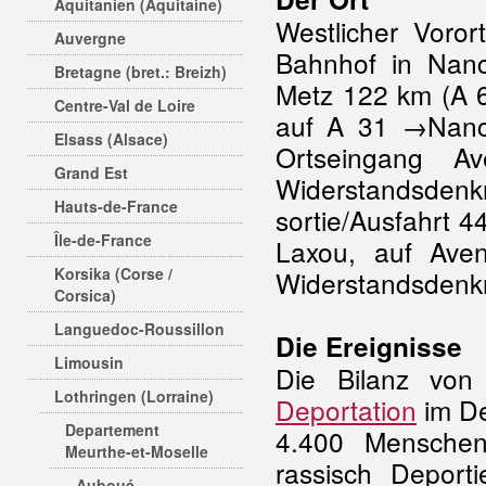
Aquitanien (Aquitaine)
Westlicher Voro
Auvergne
Bahnhof in Nanc
Bretagne (bret.: Breizh)
Metz 122 km (A 6
Centre-Val de Loire
auf A 31 →Nancy
Elsass (Alsace)
Ortseingang A
Grand Est
Widerstandsdenk
Hauts-de-France
sortie/Ausfahrt 4
Île-de-France
Laxou, auf Aven
Korsika (Corse /
Widerstandsdenk
Corsica)
Languedoc-Roussillon
Die Ereignisse
Limousin
Die Bilanz von
Lothringen (Lorraine)
Deportation
im De
Departement
4.400 Menschen 
Meurthe-et-Moselle
rassisch Deport
Auboué