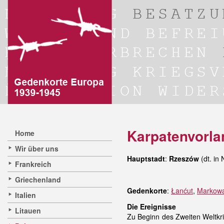
Karpatenvorla
Home
Wir über uns
Hauptstadt
:
Rzeszów
(dt. in 
Frankreich
Griechenland
Gedenkorte
:
Łanćut
,
Markow
Italien
Die Ereignisse
Litauen
Zu Beginn des Zweiten Weltk