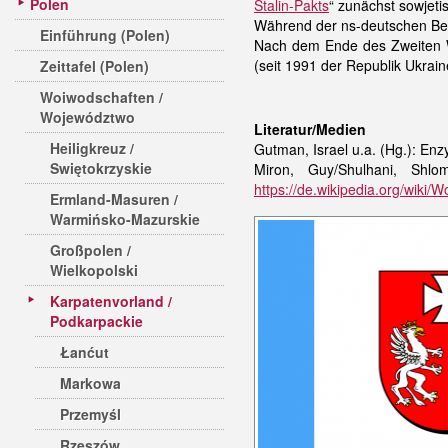
Polen
Stalin-Pakts
“ zunächst sowjet
Während der ns-deutschen Bes
Einführung (Polen)
Nach dem Ende des Zweiten We
(seit 1991 der Republik Ukrai
Zeittafel (Polen)
Woiwodschaften /
Województwo
Literatur/Medien
Heiligkreuz /
Gutman, Israel u.a. (Hg.): Enz
Swiętokrzyskie
Miron, Guy/Shulhani, Shl
https://de.wikipedia.org/wiki
Ermland-Masuren /
Warmińsko-Mazurskie
Großpolen /
Wielkopolski
Karpatenvorland /
Podkarpackie
Łanćut
Markowa
Przemyśl
Rzeszów