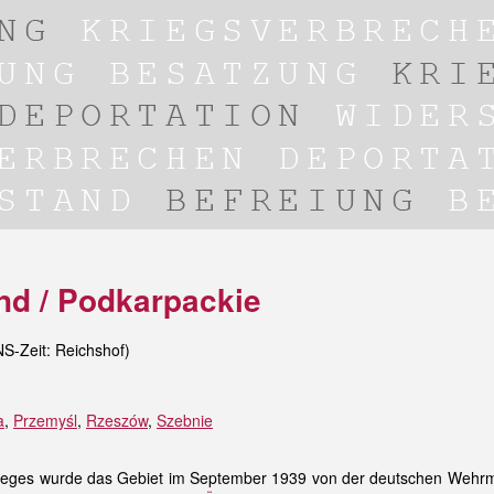
nd / Podkarpackie
NS-Zeit: Reichshof)
a
,
Przemyśl
,
Rzeszów
,
Szebnie
rieges wurde das Gebiet im September 1939 von der deutschen Wehrm