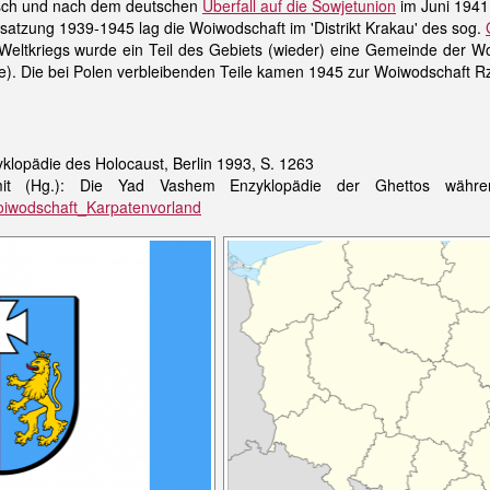
isch und nach dem deutschen
Überfall auf die Sowjetunion
im Juni 1941
atzung 1939-1945 lag die Woiwodschaft im 'Distrikt Krakau' des sog.
ltkriegs wurde ein Teil des Gebiets (wieder) eine Gemeinde der Wo
ne). Die bei Polen verbleibenden Teile kamen 1945 zur Woiwodschaft 
yklopädie des Holocaust, Berlin 1993, S. 1263
omit (Hg.): Die Yad Vashem Enzyklopädie der Ghettos währen
/Woiwodschaft_Karpatenvorland