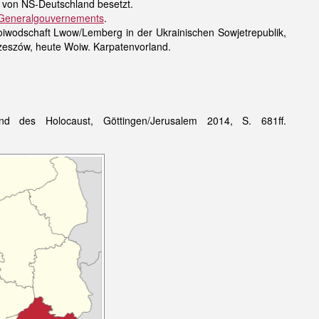
 von NS-Deutschland besetzt.
Generalgouvernements
.
iwodschaft Lwow/Lemberg in der Ukrainischen Sowjetrepublik,
Rzeszów, heute Woiw. Karpatenvorland.
d des Holocaust, Göttingen/Jerusalem 2014, S. 681ff.