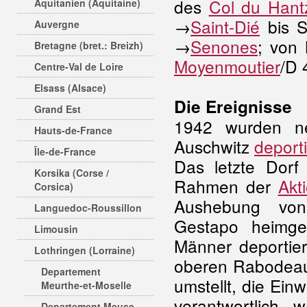
des
Col du Hant
Aquitanien (Aquitaine)
→
Saint-Dié
bis S
Auvergne
→
Senones
; von
Bretagne (bret.: Breizh)
Moyenmoutier
/D 
Centre-Val de Loire
Elsass (Alsace)
Die Ereignisse
Grand Est
1942 wurden n
Hauts-de-France
Auschwitz
deporti
Île-de-France
Das letzte Dor
Korsika (Corse /
Rahmen der
Akt
Corsica)
Aushebung von
Languedoc-Roussillon
Gestapo heimge
Limousin
Männer deportier
Lothringen (Lorraine)
oberen Rabodeau
Departement
umstellt, die Ei
Meurthe-et-Moselle
verantwortlich
Departement Meuse