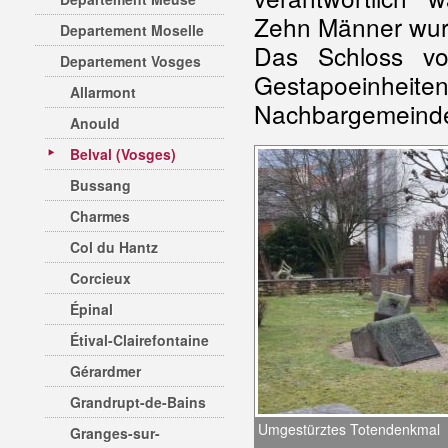
Zehn Männer wurde
Departement Moselle
Das Schloss vo
Departement Vosges
Gestapoeinhe
Allarmont
Nachbargemein
Anould
Belval (Vosges)
Bussang
Charmes
Col du Hantz
Corcieux
Épinal
Étival-Clairefontaine
Gérardmer
Grandrupt-de-Bains
Umgestürztes Totendenkmal
Granges-sur-