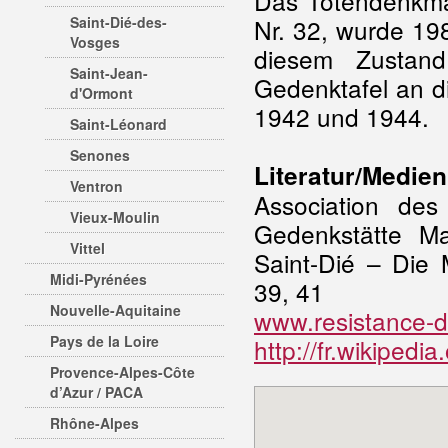
Das Totendenkma
Saint-Dié-des-
Nr. 32, wurde 19
Vosges
diesem Zustand
Saint-Jean-
Gedenktafel an 
d'Ormont
1942 und 1944.
Saint-Léonard
Senones
Literatur/Medien
Ventron
Association de
Vieux-Moulin
Gedenkstätte M
Vittel
Saint-Dié – Die 
Midi-Pyrénées
39, 41
Nouvelle-Aquitaine
www.resistance-d
Pays de la Loire
http://fr.wikipedi
Provence-Alpes-Côte
d’Azur / PACA
Rhône-Alpes