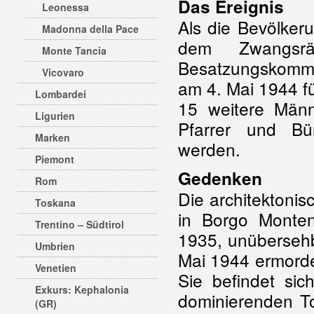
Das Ereignis
Leonessa
Als die Bevölker
Madonna della Pace
dem Zwangsrä
Monte Tancia
Besatzungskomma
Vicovaro
am 4. Mai 1944 f
Lombardei
15 weitere Männ
Ligurien
Pfarrer und Bü
Marken
werden.
Piemont
Gedenken
Rom
Die architektonis
Toskana
in Borgo Monten
Trentino – Südtirol
1935, unübersehba
Umbrien
Mai 1944 ermorde
Venetien
Sie befindet sic
Exkurs: Kephalonia
dominierenden To
(GR)