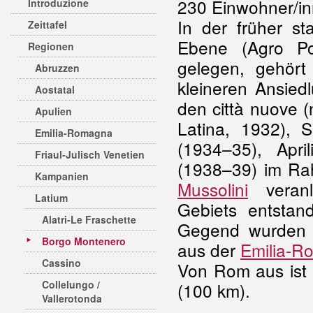
230 Einwohner/in
Introduzione
In der früher st
Zeittafel
Ebene (Agro Po
Regionen
gelegen, gehör
Abruzzen
kleineren Ansied
Aostatal
den città nuove (
Apulien
Latina, 1932), 
Emilia-Romagna
(1934–35), Apr
Friaul-Julisch Venetien
(1938–39) im Ra
Kampanien
Mussolini
veranl
Latium
Gebiets entsta
Alatri-Le Fraschette
Gegend wurden z
Borgo Montenero
aus der
Emilia-R
Cassino
Von Rom aus ist 
Collelungo /
(100 km).
Vallerotonda