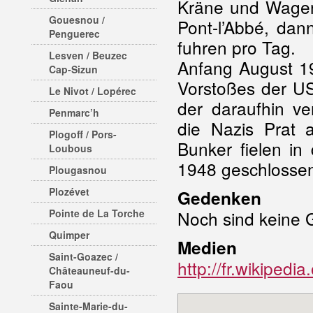
Kräne und Wagen
Gouesnou /
Pont-l’Abbé, dan
Penguerec
fuhren pro Tag.
Lesven / Beuzec
Anfang August 1
Cap-Sizun
Vorstoßes der U
Le Nivot / Lopérec
der daraufhin ve
Penmarc’h
die Nazis Prat 
Plogoff / Pors-
Bunker fielen i
Loubous
1948 geschlosse
Plougasnou
Plozévet
Gedenken
Pointe de La Torche
Noch sind keine 
Quimper
Medien
Saint-Goazec /
http://fr.wikipe
Châteauneuf-du-
Faou
Sainte-Marie-du-