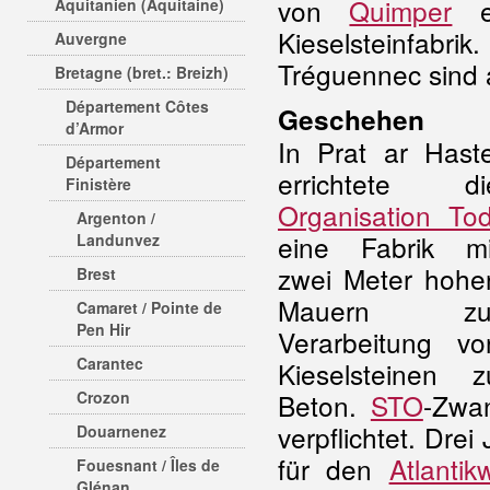
von
Quimper
en
Aquitanien (Aquitaine)
Kieselsteinfab
Auvergne
Tréguennec sind 
Bretagne (bret.: Breizh)
Département Côtes
Geschehen
d’Armor
In Prat ar Haste
Département
errichtete di
Finistère
Organisation Tod
Argenton /
eine Fabrik mi
Landunvez
zwei Meter hohe
Brest
Mauern zu
Camaret / Pointe de
Pen Hir
Verarbeitung vo
Carantec
Kieselsteinen z
Crozon
Beton.
STO
-Zwa
verpflichtet. Dre
Douarnenez
für den
Atlantikw
Fouesnant / Îles de
Glénan