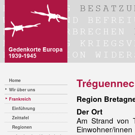
Tréguennec /
Home
Wir über uns
Region Bretagne
Frankreich
Einführung
Der Ort
Zeittafel
Am Strand von T
Regionen
Einwohner/innen 