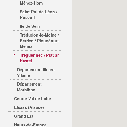
Ménez-Hom
Saint-Pol-de-Léon /
Roscoff
Île de Sein
Trédudon-le-Moine /
Berrien / Plounéour-
Menez
Tréguennec / Prat ar
Hastel
Département Ille-et-
Vilaine
Département
Morbihan
Centre-Val de Loire
Elsass (Alsace)
Grand Est
Hauts-de-France