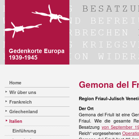
Gemona del Fr
Home
Wir über uns
Region Friaul-Julisch Veneti
Frankreich
Der Ort
Griechenland
Gemona del Friuli ist eine G
Friaul. Wie die gesamte R
Italien
Besatzung
von September 1
Einführung
Reich“ vorgesehenen
Operati