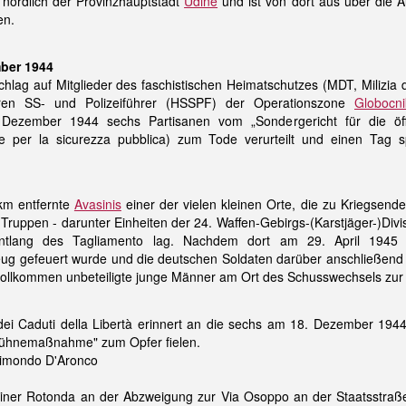
 nördlich der Provinzhauptstadt
Udine
und ist von dort aus über die 
en.
ber 1944
chlag auf Mitglieder des faschistischen Heimatschutzes (MDT, Milizia d
eren SS- und Polizeiführer (HSSPF) der Operationszone
Globocni
Dezember 1944 sechs Partisanen vom „Sondergericht für die öffe
ale per la sicurezza pubblica) zum Tode verurteilt und einen Tag s
km entfernte
Avasinis
einer der vielen kleinen Orte, die zu Kriegsende
ruppen - darunter Einheiten der 24. Waffen-Gebirgs-(Karstjäger-)Divis
tlang des Tagliamento lag. Nachdem dort am 29. April 1945 
zeug gefeuert wurde und die deutschen Soldaten darüber anschließend
vollkommen unbeteiligte junge Männer am Ort des Schusswechsels zur 
dei Caduti della Libertà erinnert an die sechs am 18. Dezember 1944
Sühnemaßnahme" zum Opfer fielen.
Raimondo D'Aronco
 einer Rotonda an der Abzweigung zur Via Osoppo an der Staatsstraß