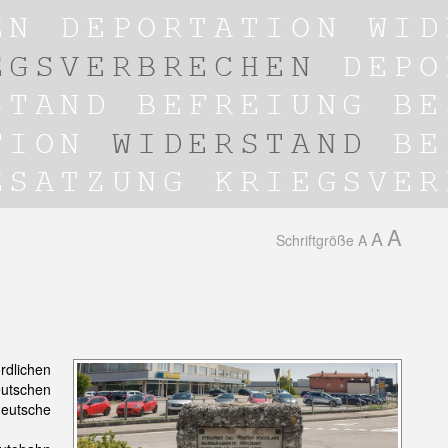
A
A
Schriftgröße
A
rdlichen
utschen
deutsche