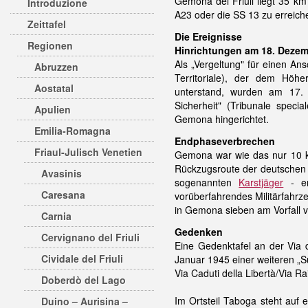
Gemona del Friuli liegt 35 km
Introduzione
A23 oder die SS 13 zu erreich
Zeittafel
Die Ereignisse
Regionen
Hinrichtungen am 18. Dezem
Als „Vergeltung" für einen Ans
Abruzzen
Territoriale), der dem Höh
Aostatal
unterstand, wurden am 17. 
Sicherheit" (Tribunale speci
Apulien
Gemona hingerichtet.
Emilia-Romagna
Endphaseverbrechen
Friaul-Julisch Venetien
Gemona war wie das nur 10 
Rückzugsroute der deutschen T
Avasinis
sogenannten
Karstjäger
- en
Caresana
vorüberfahrendes Militärfahr
in Gemona sieben am Vorfall 
Carnia
Gedenken
Cervignano del Friuli
Eine Gedenktafel an der Via 
Cividale del Friuli
Januar 1945 einer weiteren „
Via Caduti della Libertà/Via 
Doberdò del Lago
Im Ortsteil Taboga steht auf
Duino – Aurisina –