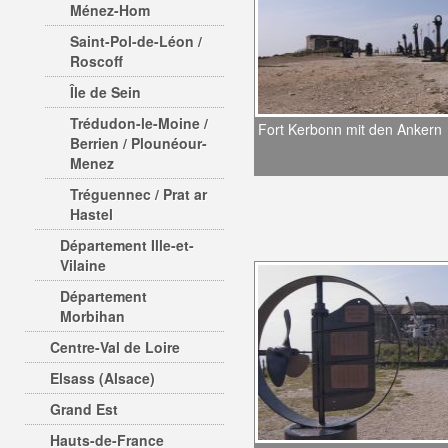
Ménez-Hom
Saint-Pol-de-Léon /
Roscoff
Île de Sein
Trédudon-le-Moine /
Fort Kerbonn mit den Ankern
Berrien / Plounéour-
Menez
Tréguennec / Prat ar
Hastel
Département Ille-et-
Vilaine
Département
Morbihan
Centre-Val de Loire
Elsass (Alsace)
Grand Est
Hauts-de-France