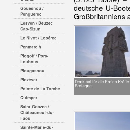
deutsche U-Boote
Gouesnou /
Penguerec
Großbritanniens a
Lesven / Beuzec
Cap-Sizun
Le Nivot / Lopérec
Penmarc’h
Plogoff / Pors-
Loubous
Plougasnou
Plozévet
Denkmal für die Freien Kräfte 
Bretagne
Pointe de La Torche
Quimper
Saint-Goazec /
Châteauneuf-du-
Faou
Sainte-Marie-du-