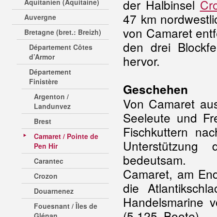
der Halbinsel
Cr
Aquitanien (Aquitaine)
47 km nordwestl
Auvergne
von Camaret entfe
Bretagne (bret.: Breizh)
den drei Blockfe
Département Côtes
d’Armor
hervor.
Département
Finistère
Geschehen
Argenton /
Von Camaret aus
Landunvez
Seeleute und Fre
Brest
Fischkuttern na
Camaret / Pointe de
Unterstützung
Pen Hir
bedeutsam.
Carantec
Camaret, am End
Crozon
die Atlantikschl
Douarnenez
Handelsmarine v
Fouesnant / Îles de
(5.125 Boote) –
Glénan