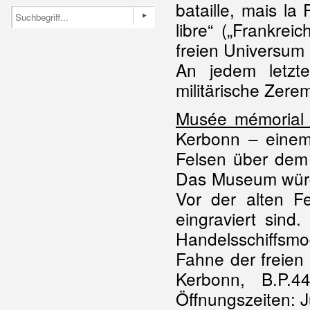
bataille, mais la
libre“ („Frankrei
freien Universum 
An jedem letzte
militärische Zere
Musée mémorial de
Kerbonn – einem
Felsen über dem 
Das Museum würdi
Vor der alten F
eingraviert sin
Handelsschiffsmo
Fahne der freien 
Kerbonn, B.P.4
Öffnungszeiten: 