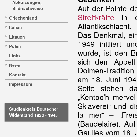
Abkürzungen,
Auf der Pointe d
Bildnachweise
Streitkräfte
in 
Griechenland
Atlantikschlacht.
Italien
Das Denkmal, ein
Litauen
1949 initiiert 
Polen
wurde, ist den B
Links
sich dem Appell
News
Dolmen-Tradition
Kontakt
am 18. Juni 194
Impressum
Seite stehen d
„Kentoc’h mervel
Sklaverei“ und di
Studienkreis Deutscher
la mer“ – „Frei
Widerstand 1933 - 1945
(Baudelaire). Au
Gaulles vom 18. 