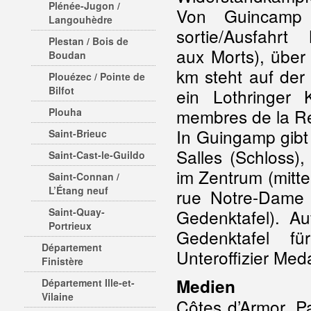
Plénée-Jugon /
Von Guincamp
Langouhèdre
sortie/Ausfahr
Plestan / Bois de
aux Morts), über
Boudan
km steht auf der 
Plouézec / Pointe de
Bilfot
ein Lothringer 
membres de la Ré
Plouha
In Guingamp gibt
Saint-Brieuc
Salles (Schloss),
Saint-Cast-le-Guildo
im Zentrum (mitt
Saint-Connan /
L’Étang neuf
rue Notre-Dame 
Saint-Quay-
Gedenktafel). A
Portrieux
Gedenktafel f
Département
Unteroffizier Med
Finistère
Medien
Département Ille-et-
Vilaine
Côtes d’Armor. 