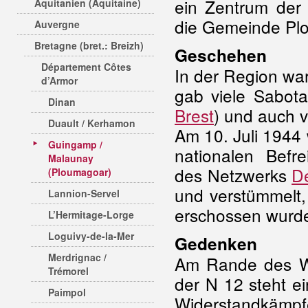
ein Zentrum der 
Aquitanien (Aquitaine)
die Gemeinde Pl
Auvergne
Bretagne (bret.: Breizh)
Geschehen
Département Côtes
In der Region wa
d’Armor
gab viele Sabot
Dinan
Brest
) und auch v
Duault / Kerhamon
Am 10. Juli 1944
Guingamp /
nationalen Bef
Malaunay
des Netzwerks
Dé
(Ploumagoar)
und verstümmelt,
Lannion-Servel
erschossen wurd
L’Hermitage-Lorge
Loguivy-de-la-Mer
Gedenken
Merdrignac /
Am Rande des W
Trémorel
der N 12 steht e
Paimpol
Widerstandkämpf