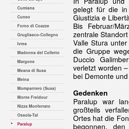
In Paralup und
gelegt für die 
Cumiana
Giustizia e Libert
Cuneo
Bis Februar/Mä
Forno di Coazze
zentrale Standort
Grugliasco-Collegno
Valle Stura unter 
Ivrea
die Gruppe wege
Madonna del Colletto
Duccio Galimbe
Margone
verletzt worden –
Meana di Susa
bei Demonte und 
Meina
Mompantero (Susa)
Gedenken
Monte Freidour
Paralup war la
Nizza Monferrato
großteils verfa
Ossola-Tal
Ortes hat die Fon
Paralup
begonnen, den 