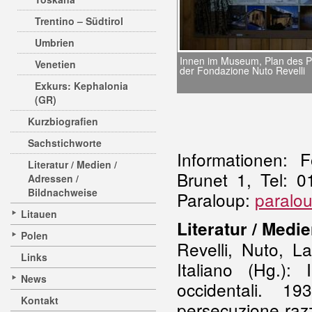
Trentino – Südtirol
Umbrien
Innen im Museum, Plan des P
Venetien
der Fondazione Nuto Revelli
Exkurs: Kephalonia
(GR)
Kurzbiografien
Sachstichworte
Informationen: 
Literatur / Medien /
Brunet 1, Tel: 
Adressen /
Bildnachweise
Paraloup:
paralou
Litauen
Literatur / Medi
Polen
Revelli, Nuto, L
Links
Italiano (Hg.):
News
occidentali. 1
Kontakt
persecuzione razz