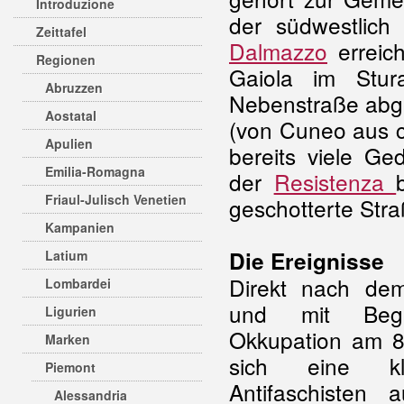
Introduzione
der südwestlic
Zeittafel
Dalmazzo
erreich
Regionen
Gaiola im Stur
Abruzzen
Nebenstraße abgeb
Aostatal
(von Cuneo aus ca
Apulien
bereits viele Ge
Emilia-Romagna
der
Resistenza
Friaul-Julisch Venetien
geschotterte Str
Kampanien
Die Ereignisse
Latium
Direkt nach d
Lombardei
und mit Begi
Ligurien
Okkupation am 8
Marken
sich eine k
Piemont
Antifaschisten
Alessandria