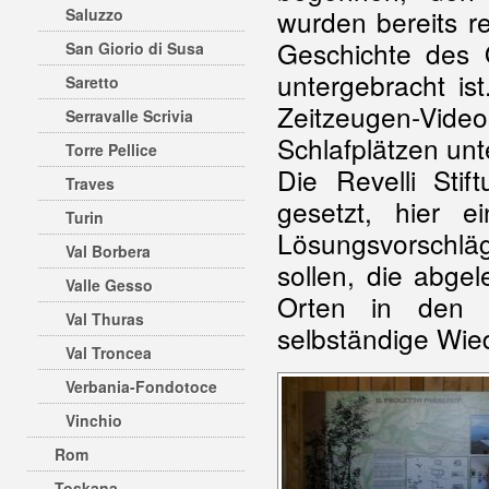
wurden bereits r
Saluzzo
Geschichte des 
San Giorio di Susa
untergebracht is
Saretto
Zeitzeugen-Video
Serravalle Scrivia
Schlafplätzen unt
Torre Pellice
Die Revelli Sti
Traves
gesetzt, hier 
Turin
Lösungsvorschlä
Val Borbera
sollen, die abge
Valle Gesso
Orten in den 
Val Thuras
selbständige Wie
Val Troncea
Verbania-Fondotoce
Vinchio
Rom
Toskana