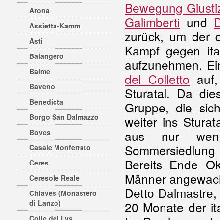
Bewegung Giustiz
Arona
Galimberti
und
D
Assietta-Kamm
zurück, um der 
Asti
Kampf gegen ita
Balangero
aufzunehmen. Ein
Balme
del Colletto
auf,
Baveno
Sturatal. Da die
Benedicta
Gruppe, die sic
Borgo San Dalmazzo
weiter ins Stura
Boves
aus nur weni
Sommersiedlung
Casale Monferrato
Bereits Ende O
Ceres
Männer angewach
Ceresole Reale
Detto Dalmastre, 
Chiaves (Monastero
di Lanzo)
20 Monate der it
Colle del Lys