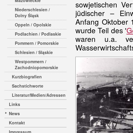
Mazowieckie
sowjetischen Ver
Niederschlesien /
jüdischer – Ein
Dolny Śląsk
Anfang Oktober 
Oppeln / Opolskie
wurde Teil des '
G
Podlachien / Podlaskie
waren u.a. ver
Pommern / Pomorskie
Wasserwirtschaft
Schlesien / Sląskie
Westpommern /
Zachodniopomorskie
Kurzbiografien
Sachstichworte
Literatur/Medien/Adressen
Links
News
Kontakt
Impressum