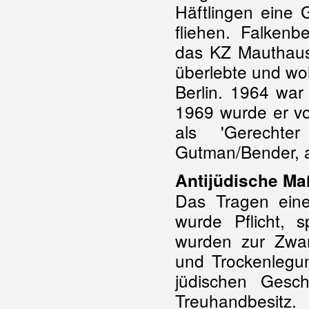
Häftlingen eine 
fliehen. Falken
das KZ Mauthause
überlebte und woh
Berlin. 1964 wa
1969 wurde er vo
als 'Gerechte
Gutman/Bender, a
Antijüdische M
Das Tragen ein
wurde Pflicht, 
wurden zur Zwan
und Trockenlegu
jüdischen Gesc
Treuhandbesitz.