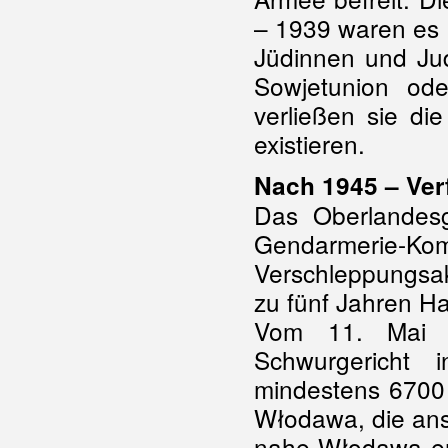
– 1939 waren es 
Jüdinnen und Jud
Sowjetunion od
verließen sie di
existieren.
Nach 1945 – Ver
Das Oberlandesge
Gendarmerie-
Verschleppungsak
zu fünf Jahren Ha
Vom 11. Mai b
Schwurgericht 
mindestens 6700
Włodawa, die ans
nahe Włodawa er