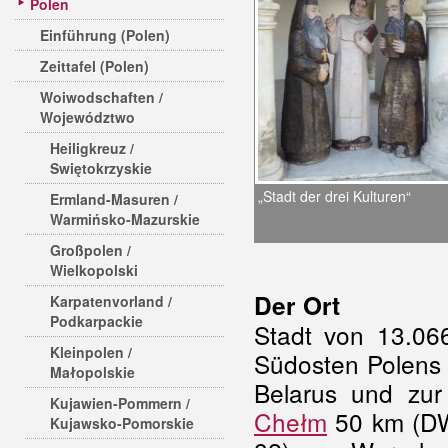
Polen
Einführung (Polen)
Zeittafel (Polen)
Woiwodschaften /
Województwo
Heiligkreuz /
Swiętokrzyskie
„Stadt der drei Kulturen“
Ermland-Masuren /
Warmińsko-Mazurskie
Großpolen /
Wielkopolski
Der Ort
Karpatenvorland /
Podkarpackie
Stadt von 13.06
Kleinpolen /
Südosten Polens
Małopolskie
Belarus und zur
Kujawien-Pommern /
Chełm
50 km (D
Kujawsko-Pomorskie