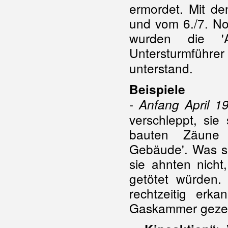
ermordet. Mit de
und vom 6./7. No
wurden die 'A
Untersturmführe
unterstand.
Beispiele
-
Anfang April 1
verschleppt, sie
bauten Zäune u
Gebäude'. Was s
sie ahnten nicht
getötet würden.
rechtzeitig erk
Gaskammer gezer