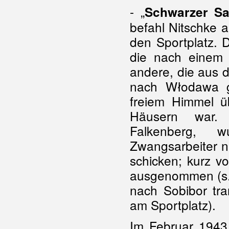
- „
Schwarzer S
befahl Nitschke a
den Sportplatz.
die nach einem
andere, die aus 
nach Włodawa g
freiem Himmel ü
Häusern war. 
Falkenberg, 
Zwangsarbeiter ni
schicken; kurz 
ausgenommen (s.
nach Sobibor tra
am Sportplatz).
Im Februar 1943