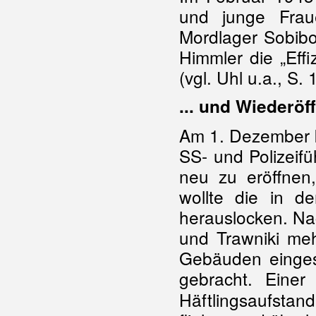
und junge Fra
Mordlager Sobibor
Himmler die „Eff
(vgl. Uhl u.a., S. 
... und Wiederöf
Am 1. Dezember 
SS- und Polizeif
neu zu eröffnen,
wollte die in d
herauslocken. N
und Trawniki meh
Gebäuden einges
gebracht. Eine
Häftlingsaufstan