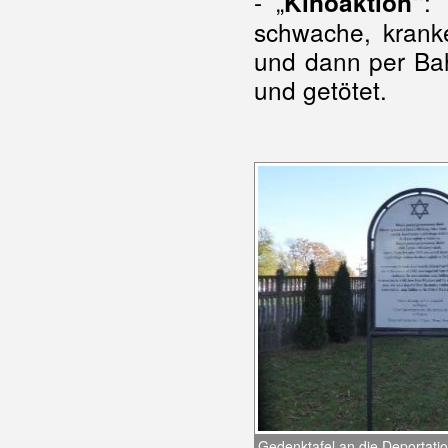
- „
:
Kinoaktion“
schwache, krank
und dann per Bah
und getötet.
Gedenktafel an die Deportati