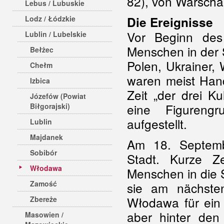
82), von Warscha
Lebus / Lubuskie
Lodz / Łódzkie
Die Ereignisse
Vor Beginn des
Lublin / Lubelskie
Menschen in der 
Bełżec
Polen, Ukrainer,
Chełm
waren meist Hand
Izbica
Zeit „der drei K
Józefów (Powiat
eine Figurengr
Biłgorajski)
aufgestellt.
Lublin
Majdanek
Am 18. Septemb
Sobibór
Stadt. Kurze Ze
Włodawa
Menschen in die 
Zamość
sie am nächsten
Włodawa für ein
Zbereże
aber hinter de
Masowien /