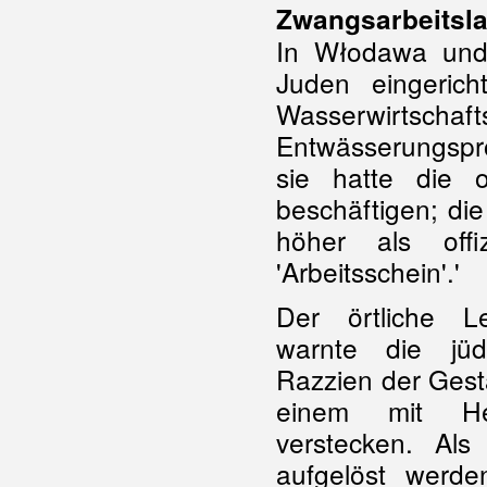
Zwangsarbeitsl
In Włodawa und
Juden eingeric
Wasserwirtsch
Entwässerungspr
sie hatte die o
beschäftigen; die
höher als offi
'Arbeitsschein'.'
Der örtliche Le
warnte die jüd
Razzien der Gest
einem mit Heu
verstecken. Al
aufgelöst werde