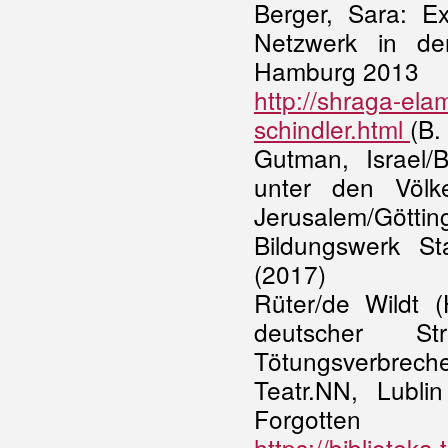
Berger, Sara: E
Netzwerk in de
Hamburg 2013
http://shraga-el
schindler.html
(B.
Gutman, Israel/
unter den Völke
Jerusalem/Göttin
Bildungswerk St
(2017)
Rüter/de Wildt 
deutscher Stra
Tötungsverbrech
Teatr.NN, Lublin
Forgo
https://bibliote