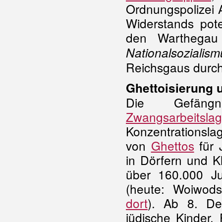
Ordnungspolizei 
Widerstands pote
den Warthegau
Nationalsozialism
Reichsgaus durc
Ghettoisierung 
Die Gefängn
Zwangsarbeitslag
Konzentrationsla
von
Ghettos
für 
in Dörfern und K
über 160.000 J
(heute: Woiwods
dort
). Ab 8. D
jüdische Kinder