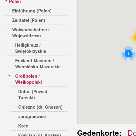
Polen
Einführung (Polen)
Zeittafel (Polen)
Woiwodschaften /
Województwo
Heiligkreuz /
Swiętokrzyskie
3
Ermland-Masuren /
Warmińsko-Mazurskie
Großpolen /
Wielkopolski
Dobra (Powiat
Turecki)
Gniezno (dt. Gnesen)
Jarogniewice
Koło
Do
Gedenkorte:
Kościan (dt. Kosten)