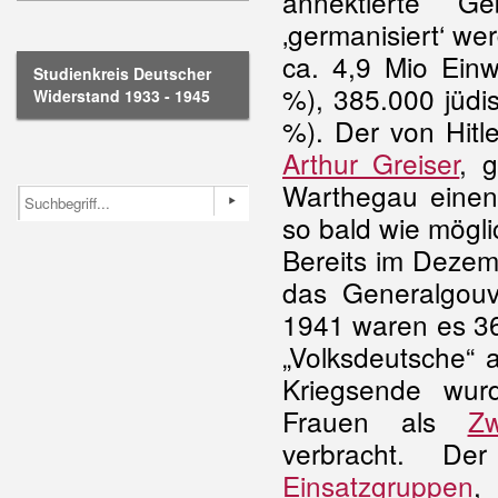
annektierte G
‚germanisiert‘ w
ca. 4,9 Mio Einw
Studienkreis Deutscher
%), 385.000 jüdi
Widerstand 1933 - 1945
%). Der von Hitle
Arthur Greiser
, 
Warthegau einen
so bald wie mögli
Bereits im Dezem
das Generalgouv
1941 waren es 36
„Volksdeutsche“ 
Kriegsende wur
Frauen als
Zw
verbracht. De
Einsatzgruppen
,