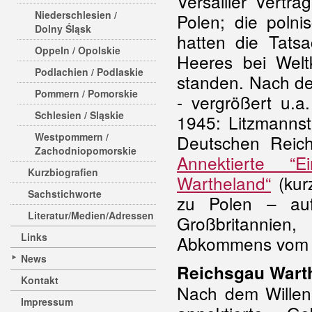
Versailler Vertra
Niederschlesien /
Polen; die polni
Dolny Śląsk
hatten die Tats
Oppeln / Opolskie
Heeres bei Welt
Podlachien / Podlaskie
standen. Nach de
Pommern / Pomorskie
- vergrößert u.a
Schlesien / Sląskie
1945: Litzmannst
Westpommern /
Deutschen Reich 
Zachodniopomorskie
Annektierte “Ei
Kurzbiografien
Wartheland“
(kur
Sachstichworte
zu Polen – auf
Literatur/Medien/Adressen
Großbritannie
Links
Abkommens vom 
News
Reichsgau Wart
Kontakt
Nach dem Willen 
Impressum