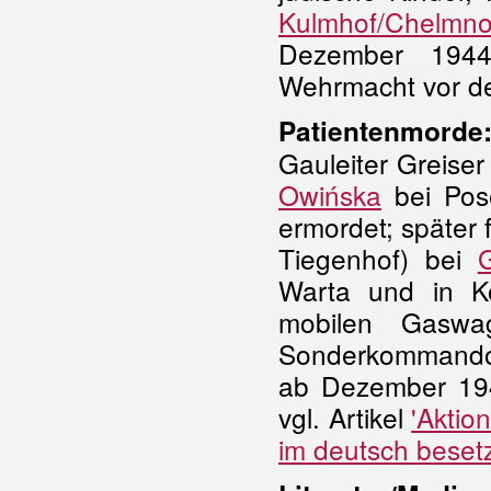
Kulmhof/Chelm
Dezember 1944
Wehrmacht vor de
Patientenmorde
Gauleiter Greiser 
Owińska
bei Pos
ermordet; später f
Tiegenhof) bei
Warta und in K
mobilen Gasw
Sonderkommando
ab Dezember 194
vgl. Artikel
'Aktio
im deutsch besetz