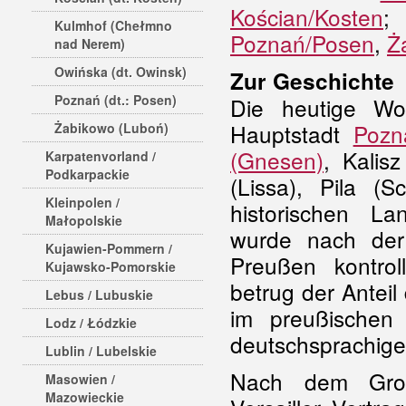
Kościan/Kosten
Kulmhof (Chełmno
Poznań/Posen
,
Ż
nad Nerem)
Owińska (dt. Owinsk)
Zur Geschichte
Poznań (dt.: Posen)
Die heutige Wo
Hauptstadt
Pozn
Żabikowo (Luboń)
(Gnesen)
, Kalisz
Karpatenvorland /
Podkarpackie
(Lissa), Pila (S
Kleinpolen /
historischen L
Małopolskie
wurde nach der
Kujawien-Pommern /
Preußen kontrol
Kujawsko-Pomorskie
betrug der Anteil
Lebus / Lubuskie
im preußischen
Lodz / Łódzkie
deutschsprachige
Lublin / Lubelskie
Nach dem Groß
Masowien /
Mazowieckie