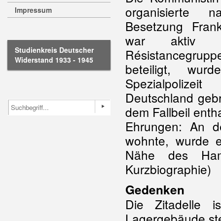
organisierte 
Impressum
Besetzung Frankr
war aktiv
Studienkreis Deutscher
Résistancegrupp
Widerstand 1933 - 1945
beteiligt, wu
Spezialpolize
Deutschland geb
dem Fallbeil enth
Ehrungen: An d
wohnte, wurde e
Nähe des Hamb
Kurzbiographie)
Gedenken
Die Zitadelle i
Lagergebäude st