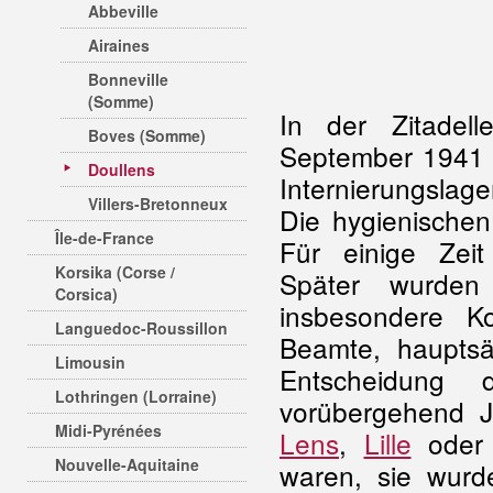
Abbeville
Airaines
Bonneville
(Somme)
In der Zitadel
Boves (Somme)
September 1941 e
Doullens
Internierungslage
Villers-Bretonneux
Die hygienische
Île-de-France
Für einige Zeit
Korsika (Corse /
Später wurde
Corsica)
insbesondere K
Languedoc-Roussillon
Beamte, haupts
Limousin
Entscheidung 
Lothringen (Lorraine)
vorübergehend J
Midi-Pyrénées
Lens
,
Lille
oder 
Nouvelle-Aquitaine
waren, sie wur