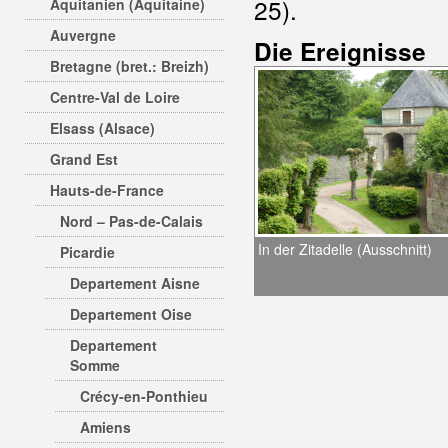
25).
Aquitanien (Aquitaine)
Auvergne
Die Ereignisse
Bretagne (bret.: Breizh)
Centre-Val de Loire
Elsass (Alsace)
Grand Est
Hauts-de-France
Nord – Pas-de-Calais
In der Zitadelle (Ausschnitt)
Picardie
Departement Aisne
Departement Oise
Departement
Somme
Crécy-en-Ponthieu
Amiens