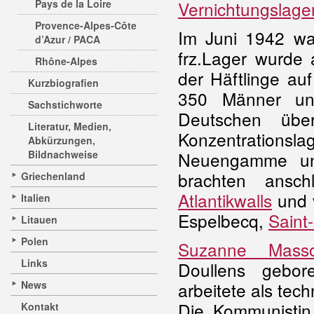
Pays de la Loire
Vernichtungslage
Provence-Alpes-Côte
Im Juni 1942 wa
d’Azur / PACA
frz.Lager wurde 
Rhône-Alpes
der Häftlinge auf
Kurzbiografien
350 Männer un
Sachstichworte
Deutschen übe
Literatur, Medien,
Konzentrations
Abkürzungen,
Bildnachweise
Neuengamme und
brachten ansch
Griechenland
Atlantikwalls
und 
Italien
Espelbecq,
Saint
Litauen
Polen
Suzanne Mass
Links
Doullens gebo
News
arbeitete als tec
Die Kommunistin
Kontakt