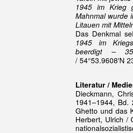
1945 im Krieg g
Mahnmal wurde im
Litauen mit Mitte
Das Denkmal selbs
1945 im Kriegs
beerdigt – 3
/ 54°53.9608'N 2
Literatur / Medi
Dieckmann, Chris
1941–1944, Bd. 2
Ghetto und das K
Herbert, Ulrich /
nationalsozialis