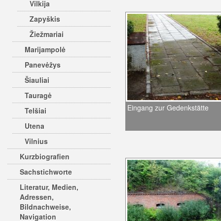
Vilkija
Zapyškis
Žiežmariai
Marijampolė
Panevėžys
Šiauliai
Tauragė
Eingang zur Gedenkstätte
Telšiai
Utena
Vilnius
Kurzbiografien
Sachstichworte
Literatur, Medien,
Adressen,
Bildnachweise,
Navigation