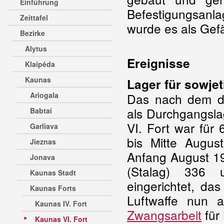
Einführung
Befestigungsanl
Zeittafel
wurde es als Gef
Bezirke
Alytus
Ereignisse
Klaipėda
Kaunas
Lager für sowje
Ariogala
Das nach dem 
als Durchgangsla
Babtai
VI. Fort war für
Garliava
bis Mitte Augus
Jieznas
Anfang August 19
Jonava
(Stalag) 336 
Kaunas Stadt
eingerichtet, da
Kaunas Forts
Luftwaffe nun 
Kaunas IV. Fort
Zwangsarbeit
für
Kaunas VI. Fort