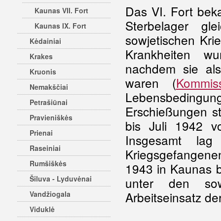
Das VI. Fort bek
Kaunas VII. Fort
Sterbelager g
Kaunas IX. Fort
sowjetischen Kri
Kėdainiai
Krankheiten wu
Krakes
nachdem sie als 
Kruonis
waren (
Kommiss
Nemakščiai
Lebensbedingun
Petrašiūnai
Erschießungen st
Pravieniškės
bis Juli 1942 
Prienai
Insgesamt lag
Raseiniai
Kriegsgefangen
Rumšiškės
1943 in Kaunas b
Šiluva - Lyduvėnai
unter den sow
Arbeitseinsatz d
Vandžiogala
Viduklė