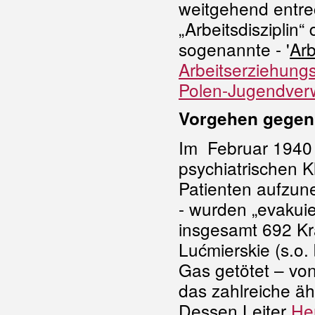
weitgehend entre
„Arbeitsdisziplin
sogenannte - '
Arb
Arbeitserziehung
Polen-Jugendverw
Vorgehen gegen
Im Februar 1940 
psychiatrischen K
Patienten aufzun
- wurden „evakuie
insgesamt 692 Kr
Lućmierskie (s.o.
Gas getötet – v
das zahlreiche äh
Dessen Leiter
He