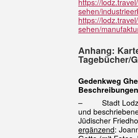
https://lodz.trave
sehen/industrieer
https://lodz.trave
sehen/manufaktu
Anhang: Kart
Tagebücher/Gh
Gedenkweg Ghett
Beschreibunge
– Stadt Lodz 
und beschriebene
Jüdischer Friedh
ergänzend
: Joan