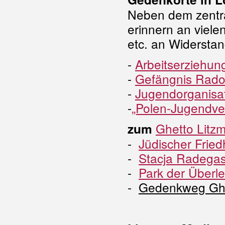
Neben dem zentra
erinnern an viele
etc. an Widersta
-
Arbeitserziehun
-
Gefängnis Rad
-
Jugendorganisat
-
„Polen-Jugendve
Ghetto Litz
zum
-
Jüdischer Fried
-
Stacja Radega
-
Park der Überl
-
Gedenkweg Ghe