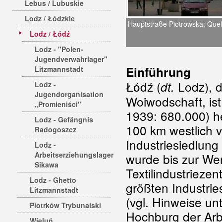
Lebus / Lubuskie
Lodz / Łódzkie
Hauptstraße Piotrowska; Quel
Lodz / Łódź
Lodz - "Polen-
Jugendverwahrlager"
Einführung
Litzmannstadt
Łódź (
Lodz), d
dt.
Lodz -
Jugendorganisation
Woiwodschaft, is
„Promieniści"
1939: 680.000) he
Lodz - Gefängnis
100 km westlich 
Radogoszcz
Industriesiedlung
Lodz -
Arbeitserziehungslager
wurde bis zur We
Sikawa
Textilindustrieze
Lodz - Ghetto
größten Industrie
Litzmannstadt
(vgl. Hinweise un
Piotrków Trybunalski
Hochburg der Arb
Wieluń