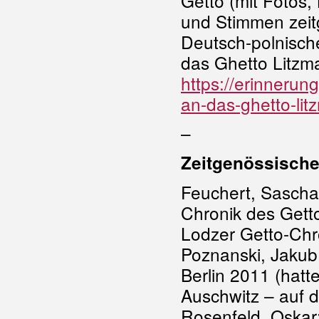
Getto (mit Fotos
und Stimmen zeit
Deutsch-polnisc
das Ghetto Litzm
https://erinneru
an-das-g
hetto-li
–
Zeitgenössische
Feuchert, Sascha 
Chronik des Getto
Lodzer Getto-Chro
Poznanski, Jakub
Berlin 2011 (hat
Auschwitz – auf 
Rosenfeld, Oska