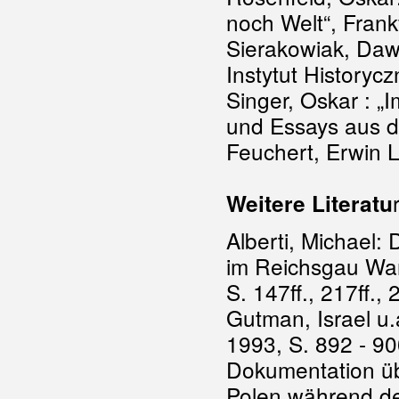
noch Welt“, Frank
Sierakowiak, Daw
Instytut Historycz
Singer, Oskar : „
und Essays aus d
Feuchert, Erwin L
Weitere Literatu
Alberti, Michael:
im Reichsgau Wa
S. 147ff., 217ff., 2
Gutman, Israel u.
1993, S. 892 - 9
Dokumentation üb
Polen während des