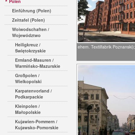
Polen
Einführung (Polen)
Zeittafel (Polen)
Woiwodschaften /
Województwo
Heiligkreuz /
ehem. Textilfabrik Poznanski)
Swiętokrzyskie
Ermland-Masuren /
Warmińsko-Mazurskie
Großpolen /
Wielkopolski
Karpatenvorland /
Podkarpackie
Kleinpolen /
Małopolskie
Kujawien-Pommern /
Kujawsko-Pomorskie