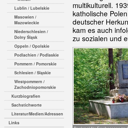
multikulturell. 
Lublin / Lubelskie
katholische Pole
Masowien /
deutscher Herkunf
Mazowieckie
kam es auch infol
Niederschlesien /
zu sozialen und 
Dolny Śląsk
Oppeln / Opolskie
Podlachien / Podlaskie
Pommern / Pomorskie
Schlesien / Sląskie
Westpommern /
Zachodniopomorskie
Kurzbiografien
Sachstichworte
Literatur/Medien/Adressen
Links