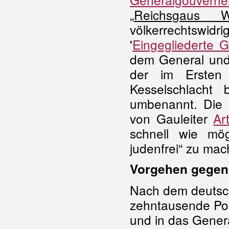
„
Reichsgaus Wa
völkerrechtswi
'
Eingegliederte G
dem General und
der im Ersten 
Kesselschlacht 
umbenannt. Die 
von Gauleiter
Ar
schnell wie mög
judenfrei“ zu mac
Vorgehen gegen
Nach dem deutsc
zehntausende Pol
und in das Gener