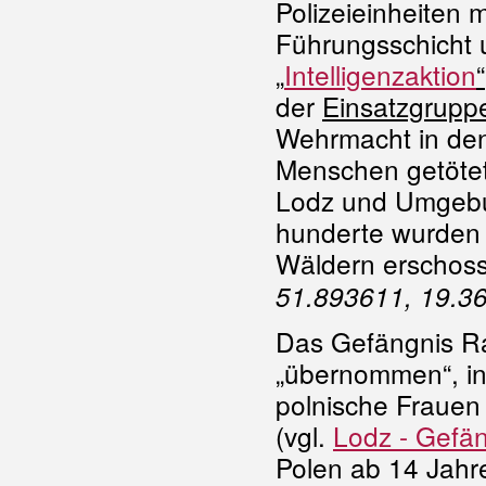
Polizeieinheiten
Führungsschicht u
„
Intelligenzaktion
“
der
Einsatzgrupp
Wehrmacht in den
Menschen getötet
Lodz und Umgebu
hunderte wurden 
Wäldern erschoss
51.893611, 19.3
Das Gefängnis R
„übernommen“, i
polnische Frauen
(vgl.
Lodz - Gefä
Polen ab 14 Jahr