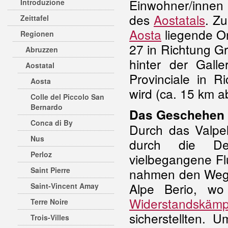
Einwohner/innen
Introduzione
des
Aostatals
. Zu
Zeittafel
Aosta
liegende Or
Regionen
27 in Richtung G
Abruzzen
hinter der Gall
Aostatal
Provinciale in R
Aosta
wird (ca. 15 km a
Colle del Piccolo San
Bernardo
Das Geschehen
Conca di By
Durch das Valpel
Nus
durch die D
Perloz
vielbegangene Flu
Saint Pierre
nahmen den Weg ü
Alpe Berio, wo
Saint-Vincent Amay
Widerstandskämp
Terre Noire
sicherstellten. 
Trois-Villes