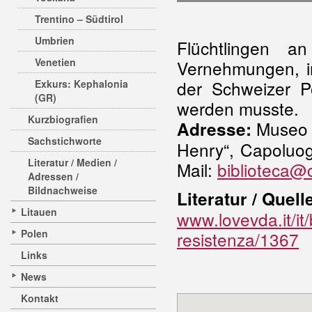
Trentino – Südtirol
Umbrien
Flüchtlingen a
Venetien
Vernehmungen, i
der Schweizer Po
Exkurs: Kephalonia
(GR)
werden musste.
Kurzbiografien
Museo d
Adresse:
Sachstichworte
Henry“, Capoluog
Literatur / Medien /
Mail:
biblioteca@c
Adressen /
Bildnachweise
Literatur / Quell
Litauen
www.lovevda.it/it
Polen
resistenza/1367
Links
News
Kontakt