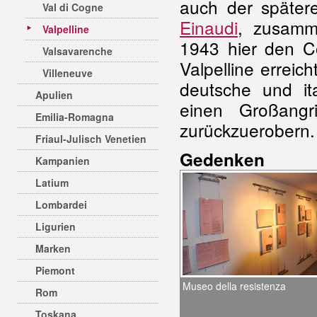
auch der spätere
Val di Cogne
Einaudi
, zusamm
Valpelline
1943 hier den C
Valsavarenche
Valpelline erreic
Villeneuve
deutsche und i
Apulien
einen Großang
Emilia-Romagna
zurückzuerobern.
Friaul-Julisch Venetien
Gedenken
Kampanien
Latium
Lombardei
Ligurien
Marken
Piemont
Museo della resistenza
Rom
Toskana