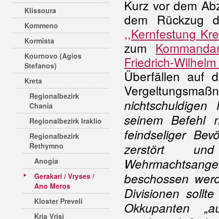
Kurz vor dem Ab
Klissoura
dem Rückzug de
Kommeno
,,Kernfestung Kre
Kormista
zum
Kommandan
Kournovo (Agios
Friedrich-Wilhelm
Stefanos)
Überfällen auf 
Kreta
Vergeltungsmaß
Regionalbezirk
nichtschuldigen
Chania
seinem Befehl n
Regionalbezirk Iraklio
feindseliger Bev
Regionalbezirk
Rethymno
zerstört u
Wehrmachtsangeh
Anogia
beschossen werd
Gerakari / Vryses /
Ano Meros
Divisionen sollt
Kloster Preveli
Okkupanten „au
Kria Vrisi