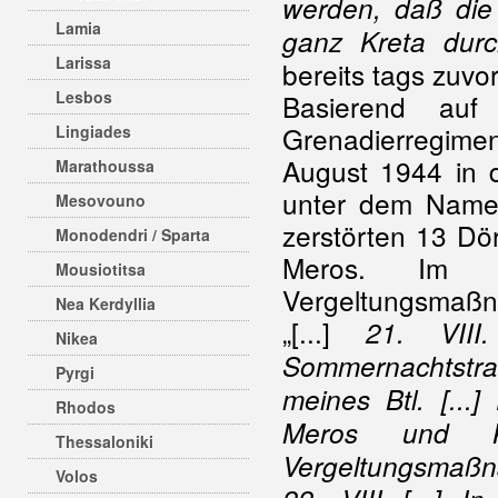
werden, daß die
Lamia
ganz Kreta durc
Larissa
bereits tags zuvor
Lesbos
Basierend auf
Grenadierregime
Lingiades
August 1944 in d
Marathoussa
unter dem Namen
Mesovouno
zerstörten 13 Dö
Monodendri / Sparta
Meros. Im T
Mousiotitsa
Vergeltungsmaßna
Nea Kerdyllia
„[...]
21. VIII.
Nikea
Sommernachtstra
Pyrgi
meines Btl. [...
Rhodos
Meros und K
Thessaloniki
Vergeltungsmaß
Volos