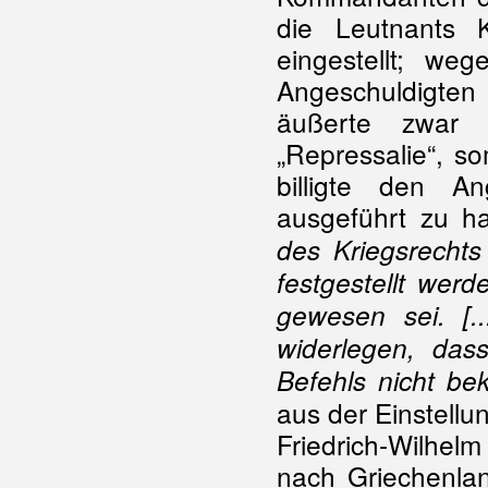
die Leutnants
eingestellt; w
Angeschuldigte
äußerte zwar Z
„Repressalie“, s
billigte den An
ausgeführt zu ha
des Kriegsrechts
festgestellt werd
gewesen sei. [.
widerlegen, das
Befehls nicht be
aus der Einstellu
Friedrich-Wilhel
nach Griechenlan