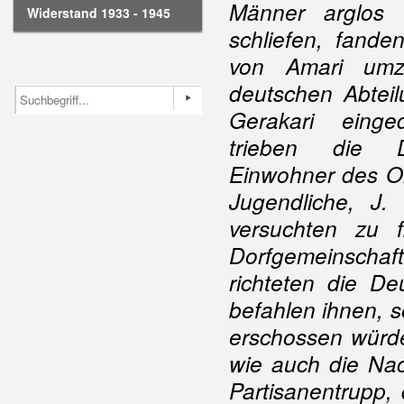
Männer arglos 
Widerstand 1933 - 1945
schliefen, fande
von Amari umz
deutschen Abteil
Gerakari einge
trieben die D
Einwohner des O
Jugendliche, J.
versuchten zu 
Dorfgemeinscha
richteten die D
befahlen ihnen, s
erschossen würde
wie auch die Nac
Partisanentrupp, 