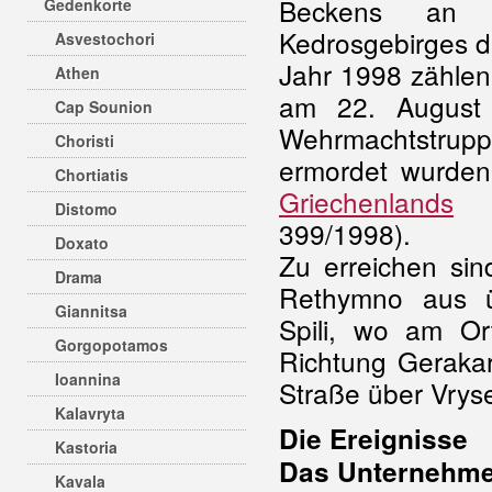
Beckens an
Gedenkorte
Kedrosgebirges d
Asvestochori
Jahr 1998 zählen 
Athen
am 22. August
Cap Sounion
Wehrmachtstrupp
Choristi
ermordet wurde
Chortiatis
Griechenlands
(g
Distomo
399/1998).
Doxato
Zu erreichen sin
Drama
Rethymno aus ü
Giannitsa
Spili, wo am Or
Gorgopotamos
Richtung Gerakar
Ioannina
Straße über Vrys
Kalavryta
Die Ereignisse
Kastoria
Das Unternehme
Kavala