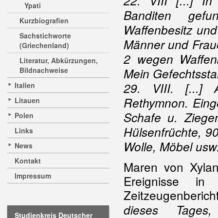
22. VIII [...] 
Ypati
Banditen gefu
Kurzbiografien
Waffenbesitz und
Sachstichworte
Männer und Fraue
(Griechenland)
2 wegen Waffenbe
Literatur, Abkürzungen,
Bildnachweise
Mein Gefechtsstand
29. VIII. [...
Italien
Rethymnon. Eing
Litauen
Schafe u. Ziegen
Polen
Hülsenfrüchte, 9
Links
Wolle, Möbel usw
News
Kontakt
Maren von Xyland
Impressum
Ereignisse in
Zeitzeugenbericht
dieses Tages
Studienkreis Deutscher