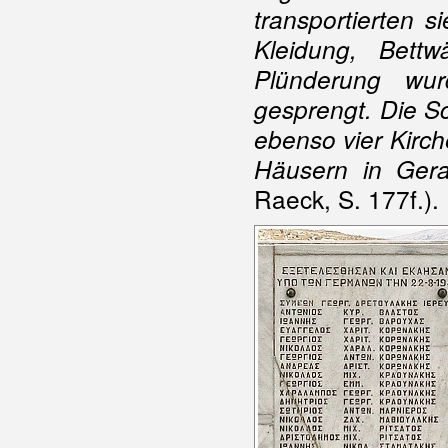
transportierten s
Kleidung, Bett
Plünderung wu
gesprengt. Die S
ebenso vier Kirc
Häusern in Gerak
Raeck, S. 177f.).