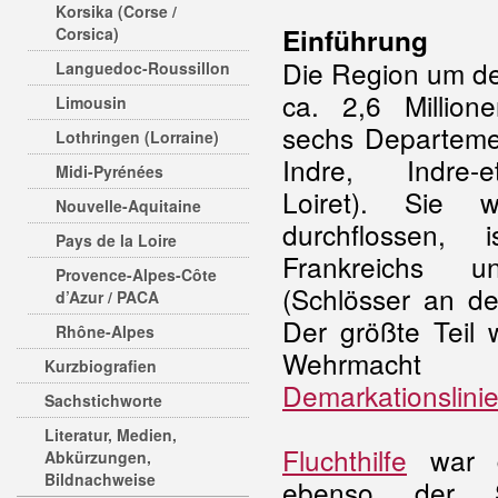
Korsika (Corse /
Einführung
Corsica)
Die Region um d
Languedoc-Roussillon
ca. 2,6 Million
Limousin
sechs Departemen
Lothringen (Lorraine)
Indre, Indre-et
Midi-Pyrénées
Loiret). Sie 
Nouvelle-Aquitaine
durchflossen,
Pays de la Loire
Frankreichs un
Provence-Alpes-Côte
(Schlösser an de
d’Azur / PACA
Der größte Teil
Rhône-Alpes
Wehrmac
Kurzbiografien
Demarkationslini
Sachstichworte
Literatur, Medien,
Fluchthilfe
war de
Abkürzungen,
Bildnachweise
ebenso der S