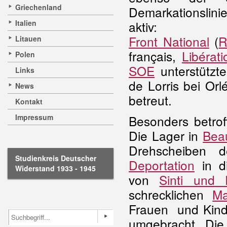
Griechenland
Demarkationslini
Italien
aktiv:
Front National
(
R
Litauen
français,
Libérat
Polen
SOE
unterstützt
Links
de Lorris bei Or
News
betreut.
Kontakt
Impressum
Besonders betro
Die Lager in
Bea
Drehscheiben
Studienkreis Deutscher
Deportation
in d
Widerstand 1933 - 1945
von
Sinti und
schrecklichen
Ma
Frauen und Kind
umgebracht. Di