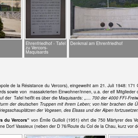
Ehrenfriedhof - Tafel
Denkmal am Ehrenfriedhof
zu Vercors-
Maquisards
pole de la Résistance du Vercors), eingeweiht am 21. Juli 1948: 171 
s sowie von massakrierten Einwohner/innen, u.a. der elf Mitglieder
Auf der Tafel heißt es über die Maquisards:
„.... 700 der 4000 FFI-Fre
turm der deutschen Truppen mit ihrem Leben; von hier brachen die 
riegsschauplätzen der Vogesen, des Elsass und der Alpen fortzusetzen
s du Vercors“
von Émile Guilioli (1951) ehrt die 750 Märtyrer des V
ene Dorf Vassieux (neben der D 76/Route du Col de la Chau, kurz vor d