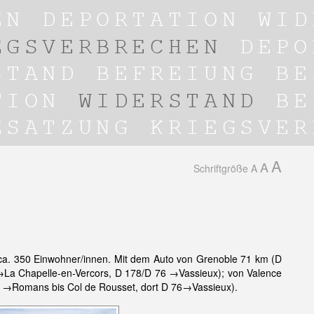
A
A
Schriftgröße
A
 ca. 350 Einwohner/innen. Mit dem Auto von Grenoble 71 km (D
→La Chapelle-en-Vercors, D 178/D 76 →Vassieux); von Valence
8 →Romans bis Col de Rousset, dort D 76→Vassieux).