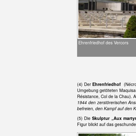
Ehrenfriedhof des Vercors
(4) Der
Ehrenfriedhof
(Nécro
Umgebung getöteten Maquisard
Résistance, Col de la Chau). 
1944 den zerstörerischen Ans
befreien, den Kampf auf den K
(5) Die
Skulptur
„Aux martyr
Figur blickt auf das geschund