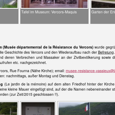
Tafel im Museum: Vercors-Maquis
Garten der Er
m
(Musée départemental de la Résistance du Vercors)
wurde gegrün
 die Geschichte des Vercors und den Wiederaufbau nach der
Befreiung
d deren Verbrechen und Massaker an der Zivilbevölkerung sowie die
Aufrufen etc. nachgezeichnet.
rcors, Rue Fourna (Nähe Kirche); email:
musee-resistance-vassieux@l
ffen: nachmittags, außer Montag und Dienstag.
ng
(Le jardin de la mémoire) auf dem alten Friedhof hinter der Kirche 
 eine kleine Mauer eingefügt sind, auf der die Namen nebeneinander st
den (zur Zeit/2015 geschlossen !!).