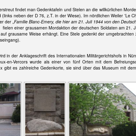
erstreut findet man Gedenktafeln und Stelen an die willkürlichen Mor
 (links neben der D 76, z.T. in der Wiese). Im nördlichen Weiler 'Le C
er der „
Familie Blanc-Emery, die hier am 21. Juli 1944 von den Deuts
e' fielen einer grausamen Mordaktion der deutschen Soldaten am 21.
ll, auf grausame Weise erhängt. Eine Stele gedenkt der umgebrachten
seingang).
d in der Anklageschrift des Internationalen Militärgerichtshofs in N
eux-en-Vercors wurde als einer von fünf Orten mit dem Befreiungs
x gibt es zahlreiche Gedenkorte, sie sind über das Museum mit dem