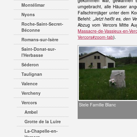
gekommen war, gewannen si
Montélimar
umgebracht, alle Häuser ange
Fallschirmjäger unter dem 
Nyons
Befehl: „
Jetzt heißt es, den V
Roche-Saint-Secret-
Abzug vom Vercors Mitte Augu
Béconne
Massacre-de-Vassieux-en-Verco
Vercors#zoom-tab
).
Romans-sur-Isère
Saint-Donat-sur-
l'Herbasse
Séderon
Taulignan
Valence
Vercheny
Vercors
Stele Familie Blanc
Ambel
Grotte de la Luire
La-Chapelle-en-