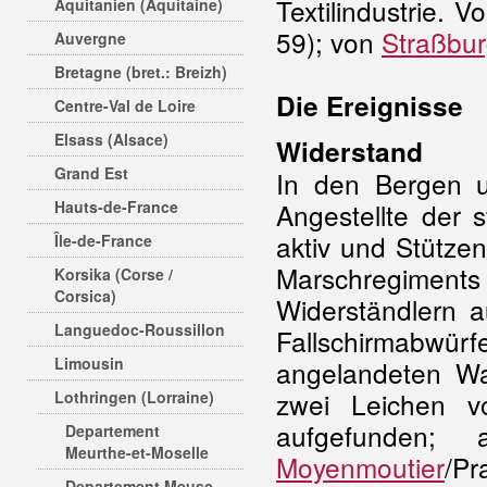
Textilindustrie. V
Aquitanien (Aquitaine)
59); von
Straßbu
Auvergne
Bretagne (bret.: Breizh)
Die Ereignisse
Centre-Val de Loire
Elsass (Alsace)
Widerstand
Grand Est
In den Bergen 
Hauts-de-France
Angestellte der 
aktiv und Stütze
Île-de-France
Marschregiment
Korsika (Corse /
Corsica)
Widerständlern a
Languedoc-Roussillon
Fallschirmabwürf
Limousin
angelandeten W
zwei Leichen vo
Lothringen (Lorraine)
aufgefunden
Departement
Meurthe-et-Moselle
Moyenmoutier
/Pr
Departement Meuse