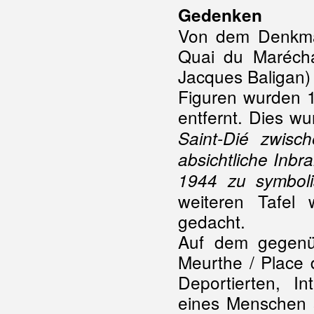
Gedenken
Von dem Denkmal
Quai du Marécha
Jacques Baligan) 
Figuren wurden 
entfernt. Dies w
Saint-Dié zwis
absichtliche Inb
1944 zu symboli
weiteren Tafel
gedacht.
Auf dem gegenü
Meurthe / Place 
Deportierten, I
eines Menschen s