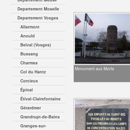
Departement Moselle
Departement Vosges
Allarmont
Anould
Belval (Vosges)
Bussang
Charmes
Monument aux Morts
Col du Hantz
Corcieux
Épinal
Étival-Clairefontaine
Gérardmer
Grandrupt-de-Bains
Granges-sur-