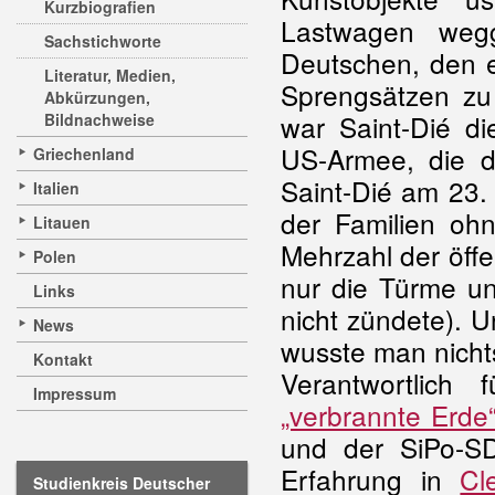
Kurzbiografien
Lastwagen weg
Sachstichworte
Deutschen, den e
Literatur, Medien,
Sprengsätzen zu 
Abkürzungen,
war Saint-Dié di
Bildnachweise
US-Armee, die di
Griechenland
Saint-Dié am 23.
Italien
der Familien oh
Litauen
Mehrzahl der öff
Polen
nur die Türme un
Links
nicht zündete). 
News
wusste man nicht
Kontakt
Verantwortlich
Impressum
„verbrannte Erde
und der SiPo-S
Erfahrung in
Cl
Studienkreis Deutscher