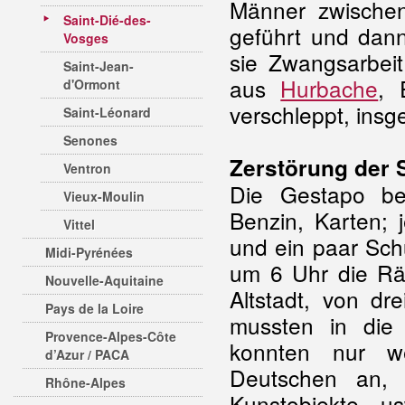
Männer zwische
Saint-Dié-des-
geführt und dan
Vosges
sie Zwangsarbeit
Saint-Jean-
aus
Hurbache
, 
d'Ormont
verschleppt, insg
Saint-Léonard
Senones
Zerstörung der 
Ventron
Die Gestapo be
Vieux-Moulin
Benzin, Karten;
Vittel
und ein paar Sc
Midi-Pyrénées
um 6 Uhr die Räu
Nouvelle-Aquitaine
Altstadt, von dr
Pays de la Loire
mussten in die
Provence-Alpes-Côte
konnten nur w
d’Azur / PACA
Deutschen an, 
Rhône-Alpes
Kunstobjekte 