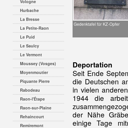
Vologne
Hurbache
La Bresse
Gedenktafel für KZ-Opfer
La Petite-Raon
Le Puid
Le Saulcy
Le Vermont
Deportation
Moussey (Vosges)
Seit Ende Septem
Moyenmoutier
die Deutschen am
Piquante Pierre
in vielen ander
Rabodeau
1944 die arbei
Raon-l'Étape
zusammengezogen.
Raon-sur-Plaine
der Nähe Gräbe
Rehaincourt
einige Tage mi
Remiremont