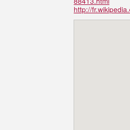
88413.html
http://fr.wikiped