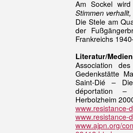
Am Sockel wird 
Stimmen verhallt,
Die Stele am Qua
der Fußgängerbr
Frankreichs 1940
Literatur/Medien
Association de
Gedenkstätte M
Saint-Dié – Di
déportation –
Herbolzheim 2000, 
www.resistance-de
www.resistance-de
www.ajpn.org/co