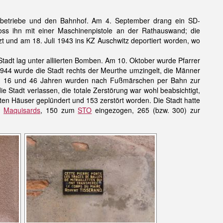
sbetriebe und den Bahnhof. Am 4. September drang ein SD-
ss ihn mit einer Maschinenpistole an der Rathauswand; die
t und am 18. Juli 1943 ins KZ Auschwitz deportiert worden, wo
adt lag unter alliierten Bomben. Am 10. Oktober wurde Pfarrer
44 wurde die Stadt rechts der Meurthe umzingelt, die Männer
en 16 und 46 Jahren wurden nach Fußmärschen per Bahn zur
 Stadt verlassen, die totale Zerstörung war wohl beabsichtigt,
n Häuser geplündert und 153 zerstört worden. Die Stadt hatte
te
Maquisards
, 150 zum
STO
eingezogen, 265 (bzw. 300) zur