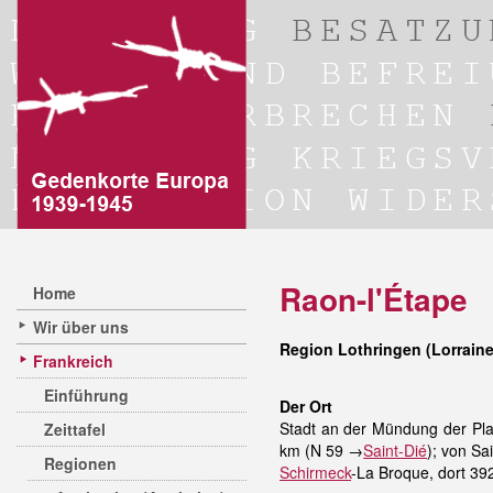
Raon-l'Étape
Home
Wir über uns
Region Lothringen (Lorrain
Frankreich
Einführung
Der Ort
Stadt an der Mündung der Pla
Zeittafel
km (N 59 →
Saint-Dié
); von S
Regionen
Schirmeck
-La Broque, dort 39