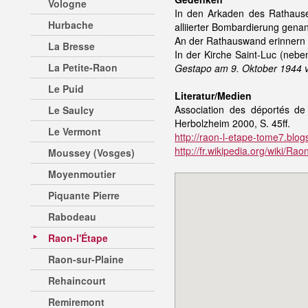
Vologne
In den Arkaden des Rathause
Hurbache
alliierter Bombardierung genan
An der Rathauswand erinnern 
La Bresse
In der Kirche Saint-Luc (neb
La Petite-Raon
Gestapo am 9. Oktober 1944 v
Le Puid
Literatur/Medien
Association des déportés d
Le Saulcy
Herbolzheim 2000, S. 45ff.
Le Vermont
http://raon-l-etape-tome7.blo
http://fr.wikipedia.org/wiki/R
Moussey (Vosges)
Moyenmoutier
Piquante Pierre
Rabodeau
Raon-l'Étape
Raon-sur-Plaine
Rehaincourt
Remiremont