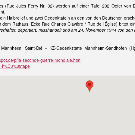
s (Rue Jules Ferry Nr. 32) werden auf einer Tafel 202 Opfer von 
nt.
ein Halbrelief und zwei Gedenktafeln an den von den Deutschen ersc
en dem Rathaus, Ecke Rue Charles Clavière / Rue de l'Église) bittet
erhaftet, deportiert, misshandelt und am 24. November 1944 von den 
e Mannheim, Saint-Dié – KZ-Gedenkstätte Mannheim-Sandhofen (H
gspot.de/p/la-seconde-guerre-mondiale.html
aon-l'%C3%89tape