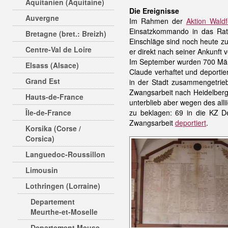
Aquitanien (Aquitaine)
Die Ereignisse
Auvergne
Im Rahmen der
Aktion Waldf
Einsatzkommando in das Rath
Bretagne (bret.: Breizh)
Einschläge sind noch heute z
Centre-Val de Loire
er direkt nach seiner Ankunft 
Im September wurden 700 Männ
Elsass (Alsace)
Claude verhaftet und deporti
Grand Est
in der Stadt zusammengetri
Zwangsarbeit nach Heidelberg 
Hauts-de-France
unterblieb aber wegen des alli
Île-de-France
zu beklagen: 69 in die KZ D
Zwangsarbeit
deportiert
.
Korsika (Corse /
Corsica)
Languedoc-Roussillon
Limousin
Lothringen (Lorraine)
Departement
Meurthe-et-Moselle
Departement Meuse