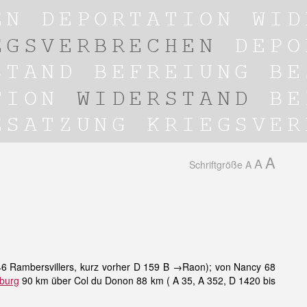
A
A
Schriftgröße
A
6 Rambersvillers, kurz vorher D 159 B →Raon); von Nancy 68
burg
90 km über Col du Donon 88 km ( A 35, A 352, D 1420 bis