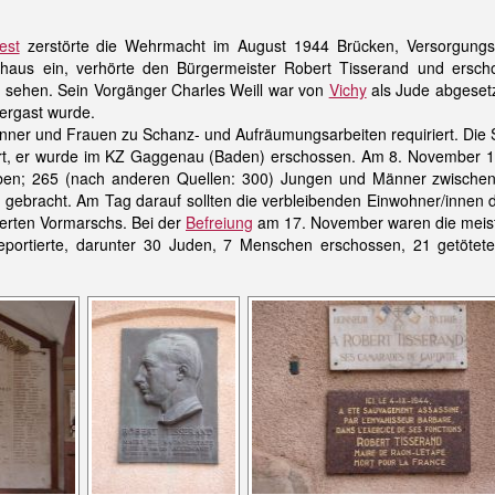
est
zerstörte die Wehrmacht im August 1944 Brücken, Versorgung
aus ein, verhörte den Bürgermeister Robert Tisserand und erscho
u sehen. Sein Vorgänger Charles Weill war von
Vichy
als Jude abgesetz
vergast wurde.
er und Frauen zu Schanz- und Aufräumungsarbeiten requiriert. Die St
ert, er wurde im KZ Gaggenau (Baden) erschossen. Am 8. November 19
eben; 265 (nach anderen Quellen: 300) Jungen und Männer zwisch
gebracht. Am Tag darauf sollten die verbleibenden Einwohner/innen die
ierten Vormarschs. Bei der
Befreiung
am 17. November waren die meiste
eportierte, darunter 30 Juden, 7 Menschen erschossen, 21 getöte