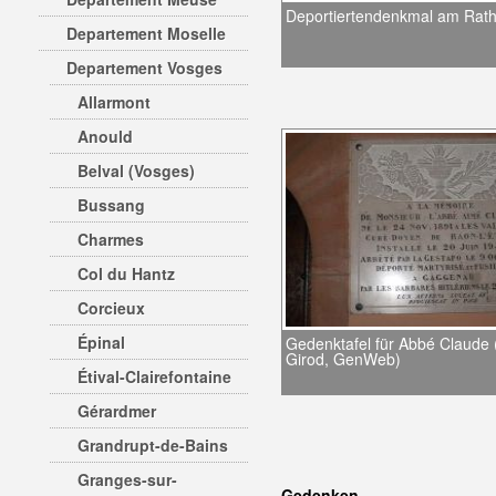
Deportiertendenkmal am Rat
Departement Moselle
Departement Vosges
Allarmont
Anould
Belval (Vosges)
Bussang
Charmes
Col du Hantz
Corcieux
Épinal
Gedenktafel für Abbé Claude 
Girod, GenWeb)
Étival-Clairefontaine
Gérardmer
Grandrupt-de-Bains
Granges-sur-
Gedenken