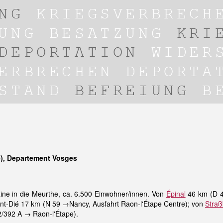
e), Departement Vosges
ine in die Meurthe, ca. 6.500 Einwohner/innen. Von
Épinal
46 km (D 4
aint-Dié 17 km (N 59 →Nancy, Ausfahrt Raon-l'Étape Centre); von
Straß
2/392 A → Raon-l'Étape).