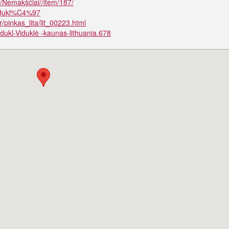
N/Nemakščiai//item/187/
/Vidukl%C4%97
/pinkas_lita/lit_00223.html
idukl-Viduklė -kaunas-lithuania.678