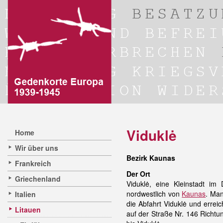
Viduklė
Home
Wir über uns
Bezirk Kaunas
Frankreich
Der Ort
Griechenland
Viduklė, eine Kleinstadt im
nordwestlich von
Kaunas
. Man
Italien
die Abfahrt Viduklė und errei
Litauen
auf der Straße Nr. 146 Richtu