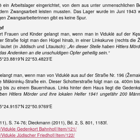
lė ein Arbeitslager eingerichtet, von dem aus unter unmenschliche
eldern Zwangsarbeit leisten mussten. Das Lager wurde im Juni 1943 w
gen Zwangsarbeiterinnen gibt es keine Spur.
of
t Frauen und Kinder gelangt man, wenn man in Viduklė auf der Kęstu
Der Straße folgt man den Hügel hinab, in einer Linkskurve (rechts die Ž
autet (in Jiddisch und Litauisch):
„An dieser Stelle haben Hitlers Mör
as Andenken an die unschuldigen Opfer geheilig sein.“
5°23.8819'N 22°53.4823'E
angt man, wenn man von Viduklė aus auf der Straße Nr. 196 (Žemaičių
e Miškininkų-Straße ein. Dieser Schotterstraße folgt man ca. 400m b
 bis zu einem Bauernhaus. Links hinter dem Haus liegt die Gedenkstät
ben Hitlers Mörder und ihre lokalen Helfer 1941 ungefähr 200 Män
5°24.9157'N 22°50.9769'E
11), S. 74-76; Dieckmann (2011), Bd. 2, S. 801, 1183f.
N/Vidukle Gedenkort Bahnhof//item/121/
N/Vidukle Jüdischer Friedhof//item/122/