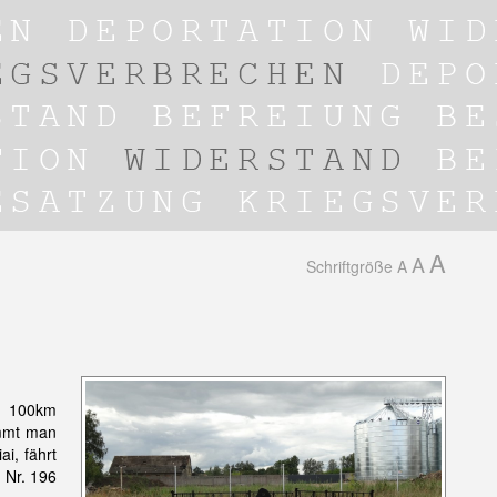
A
A
Schriftgröße
A
hr 100km
immt man
i, fährt
 Nr. 196