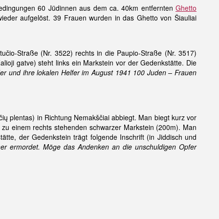
n Bedingungen 60 Jüdinnen aus dem ca. 40km entfernten
Ghetto
ieder aufgelöst. 39 Frauen wurden in das Ghetto von Šiauliai
čio-Straße (Nr. 3522) rechts in die Paupio-Straße (Nr. 3517)
alioji gatve) steht links ein Markstein vor der Gedenkstätte. Die
der und ihre lokalen Helfer im August 1941 100 Juden – Frauen
 plentas) in Richtung Nemakščiai abbiegt. Man biegt kurz vor
is zu einem rechts stehenden schwarzer Markstein (200m). Man
te, der Gedenkstein trägt folgende Inschrift (in Jiddisch und
ner ermordet. Möge das Andenken an die unschuldigen Opfer