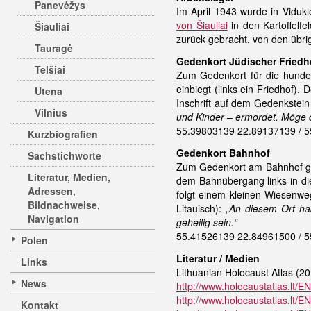
Panevėžys
Im April 1943 wurde in Viduk
von Šiauliai
in den Kartoffelf
Šiauliai
zurück gebracht, von den übri
Tauragė
Gedenkort Jüdischer Friedh
Telšiai
Zum Gedenkort für die hunder
einbiegt (links ein Friedhof). 
Utena
Inschrift auf dem Gedenkstein l
Vilnius
und Kinder – ermordet. Möge d
55.39803139 22.89137139 / 5
Kurzbiografien
Gedenkort Bahnhof
Sachstichworte
Zum Gedenkort am Bahnhof gel
Literatur, Medien,
dem Bahnübergang links in di
Adressen,
folgt einem kleinen Wiesenweg
Bildnachweise,
Litauisch): „
An diesem Ort ha
Navigation
geheilig sein.“
55.41526139 22.84961500 / 5
Polen
Literatur / Medien
Links
Lithuanian Holocaust Atlas (20
News
http://www.holocaustatlas.lt/E
http://www.holocaustatlas.lt/E
Kontakt