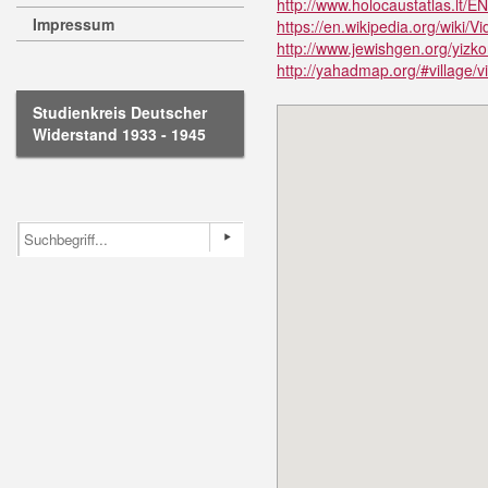
http://www.holocaustatlas.lt/E
Impressum
https://en.wikipedia.org/wiki
http://www.jewishgen.org/yizkor
http://yahadmap.org/#village/v
Studienkreis Deutscher
Widerstand 1933 - 1945