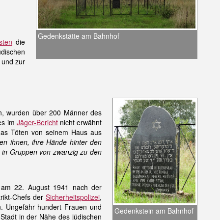
Gedenkstätte am Bahnhof
isten
die
üdischen
 und zur
en, wurden über 200 Männer des
es im
Jäger-Bericht
nicht erwähnt
 das Töten von seinem Haus aus
en ihnen, ihre Hände hinter den
r in Gruppen von zwanzig zu den
d am 22. August 1941 nach der
trikt-Chefs der
Sicherheitspolizei
,
n. Ungefähr hundert Frauen und
Gedenkstein am Bahnhof
Stadt in der Nähe des jüdischen