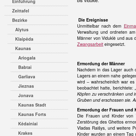
bis Viduklė.
Einführung
Zeittafel
Die Ereignisse
Bezirke
Unmittelbar nach dem
Einma
Alytus
Verwaltung und ordneten am B
Männer von Viduklė und aus
Klaipėda
Zwangsarbeit
eingesetzt.
Kaunas
Ariogala
Ermordung der Männer
Babtai
Nachdem in das Lager auch d
Lagers an einem nahe gelegen
Garliava
wird – wahrscheinlich war e
Jieznas
beobachtet hatte, berichtete:
Köpfen zu verschränken und i
Jonava
Gruben und erschossen sie. A
Kaunas Stadt
Ermordung der Frauen und 
Kaunas Forts
Die Frauen und Kinder von 
Zerstörung des Ghettos ermord
Kėdainiai
Vladas Raišys, und weitere 
Krakes
Kinder wurden an einem Tag u