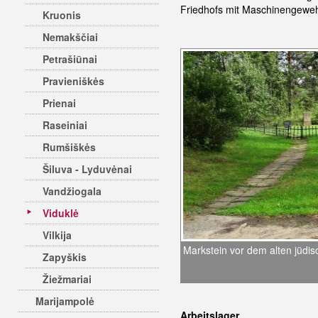
Friedhofs mit Maschinengewe
Kruonis
Nemakščiai
Petrašiūnai
Pravieniškės
Prienai
Raseiniai
Rumšiškės
Šiluva - Lyduvėnai
Vandžiogala
Viduklė
Vilkija
Markstein vor dem alten jüdis
Zapyškis
Žiežmariai
Marijampolė
Arbeitslager