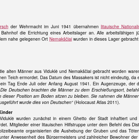
rsch
der Wehrmacht im Juni 1941 übernahmen
litauische National
ahnhof die Errichtung eines Arbeitslager an. Alle arbeitsfähigen j
 dem nahe gelegenen Ort
Nemakščiai
wurden in dieses Lager gebracht
ie alten Männer aus Viduklė und Nemakščiai gebracht worden war
en Teich ermordet. Das Datum des Massakers ist nicht eindeutig, da 
s ein Tag Ende Juli oder Anfang August 1941. Ein Augenzeuge, der
„Die Deutschen brachten die Männer zu dem Erschießungsort, befahl
n dieser Position am Boden sitzen zu bleiben. Sie nahmen die Männe
usgeführt wurde dies von Deutschen“
(Holocaust Atlas 2011).
Kinder
Viduklė wurden zunächst in einem Ghetto der Stadt inhaftiert un
et. Mitglieder einer litauischen Hilfstruppe unter dem Befehl des Dis
Polizeibeamte organisierten die Aushebung der Gruben und das Töte
nter Anwesenheit des Bürgermeisters und zahlreicher Bewohner der 