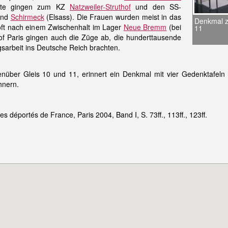
orte gingen zum KZ
Natzweiler-Struthof
und den SS-
 und
Schirmeck
(Elsass). Die Frauen wurden meist in das
Denkmal z
oft nach einem Zwischenhalt im Lager
Neue Bremm
(bei
11
f Paris gingen auch die Züge ab, die hunderttausende
sarbeit ins Deutsche Reich brachten.
nüber Gleis 10 und 11, erinnert ein Denkmal mit vier Gedenktafeln
hnern.
s déportés de France, Paris 2004, Band I, S. 73ff., 113ff., 123ff.