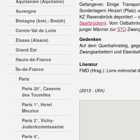
Aquitanien (Aquitaine)
Gefangener. Einige Transp
Sonderlagern Hinzert (Pfalz)
Auvergne
KZ Ravensbrück deportiert – 
Bretagne (bret.: Breizh)
Saarbrücken
). Vom Ostbahnho
junger Männer zur
STO
-Zwang
Centre-Val de Loire
Gedenken
Elsass (Alsace)
Auf dem Querbahnsteig, gege
Grand Est
Zwangsarbeitern und Eisenba
Hauts-de-France
Literatur
Île-de-France
FMD (Hrsg.): Livre-mémorial de
Paris
Paris 20°, Caserne
(2013 - Uhh)
des Tourelles
Paris 1°, Hotel
Meurice
Paris 2°, Vichy-
Judenkommissariat
Paris 4°,