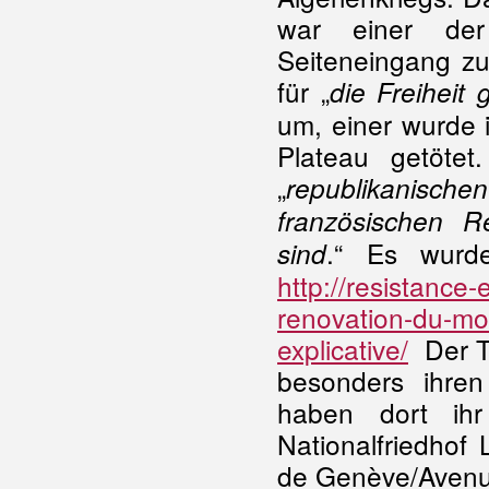
war einer der
Seiteneingang zu
für „
die Freiheit 
um, einer wurde 
Plateau getöte
„
republikanis
französischen R
.“ Es wurd
sind
http://resistance
renovation-du-mo
explicative/
Der Te
besonders ihren
haben dort ih
Nationalfriedhof 
de Genève/Avenu