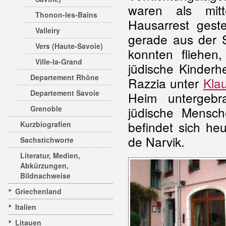
waren als mitt
Thonon-les-Bains
Hausarrest gest
Valleiry
gerade aus der 
Vers (Haute-Savoie)
konnten fliehen
Ville-la-Grand
jüdische Kinderh
Departement Rhône
Razzia unter
Kla
Departement Savoie
Heim untergebr
Grenoble
jüdische Mensch
befindet sich he
Kurzbiografien
de Narvik.
Sachstichworte
Literatur, Medien,
Abkürzungen,
Bildnachweise
Griechenland
Italien
Litauen