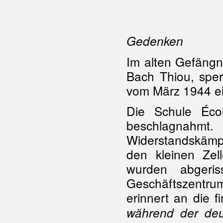
Gedenken
Im alten Gefängnis
Bach Thiou, sper
vom März 1944 ei
Die Schule Éco
beschlagnah
Widerstandskämp
den kleinen Zel
wurden abger
Geschäftszentru
erinnert an die f
während der de