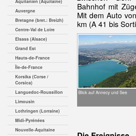
Aquitanien (Aquitaine)
Bahnhof mit Züg
Auvergne
Mit dem Auto vo
Bretagne (bret.: Breizh)
km (A 41 bis Sort
Centre-Val de Loire
Elsass (Alsace)
Grand Est
Hauts-de-France
Île-de-France
Korsika (Corse /
Corsica)
Languedoc-Roussillon
Blick auf Annecy und See
Limousin
Lothringen (Lorraine)
Midi-Pyrénées
Nouvelle-Aquitaine
Die Ereignisse