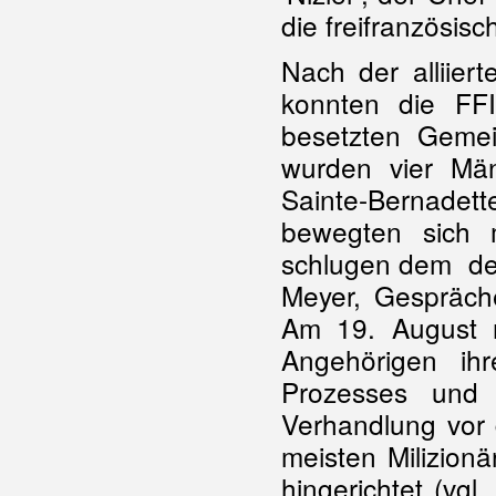
die freifranzösis
Nach der alliier
konnten die FF
besetzten Gemei
wurden vier Mä
Sainte-Bernad
bewegten sich 
schlugen dem d
Meyer, Gespräche
Am 19. August m
Angehörigen ih
Prozesses und 
Verhandlung vor 
meisten Milizion
hingerichtet (vgl.