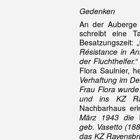
Gedenken
An der Auberge
schreibt eine T
Besatzungszeit: 
Résistance in An
“
der Fluchthelfer.
Flora Saulnier, h
Verhaftung im De
Frau Flora wurde
und ins KZ Rav
Nachbarhaus erin
März 1943 die W
geb. Vasetto (188
das KZ Ravensbrü