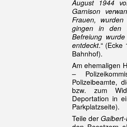
August 1944 vo
Garnison verwan
Frauen, wurden h
gingen in den 
Befreiung wurde
.“ (Ecke
entdeckt
Bahnhof).
Am ehemaligen H
– Polizeikomm
Polizeibeamte, d
bzw. zum Wide
Deportation in 
Parkplatzseite).
Teile der
Galbert
den Besatzern a