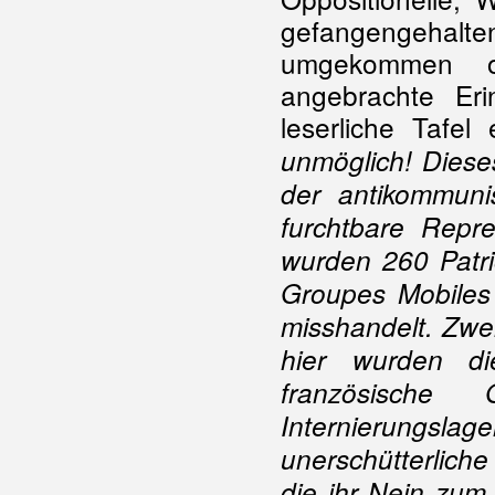
gefangengehalte
umgekommen 
angebrachte Eri
leserliche Tafe
unmöglich!
Diese
der antikommunis
furchtbare Repr
wurden 260 Patriot
Groupes Mobiles
misshandelt. Zwe
hier wurden d
französische 
Internierungslag
unerschütterliche
die ihr Nein zum 