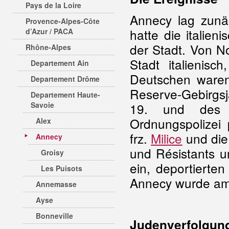
Pays de la Loire
Annecy lag zunä
Provence-Alpes-Côte
hatte die italien
d’Azur / PACA
der Stadt. Von N
Rhône-Alpes
Stadt italienis
Departement Ain
Deutschen ware
Departement Drôme
Reserve-Gebirgsj
Departement Haute-
Savoie
19. und des 2
Ordnungspolizei
Alex
frz.
Milice
und die
Annecy
und Résistants un
Groisy
ein, deportierte
Les Puisots
Annecy wurde am
Annemasse
Ayse
Bonneville
Judenverfolgun