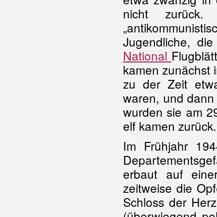
nicht zurück
„antikommunis
Jugendliche, di
National
Flugblät
kamen zunächst i
zu der Zeit etwa
waren, und dann 
wurden sie am 29
elf kamen zurück
Im Frühjahr 19
Departementsgefän
erbaut auf eine
zeitweise die Op
Schloss der Herz
(überwiegend pol