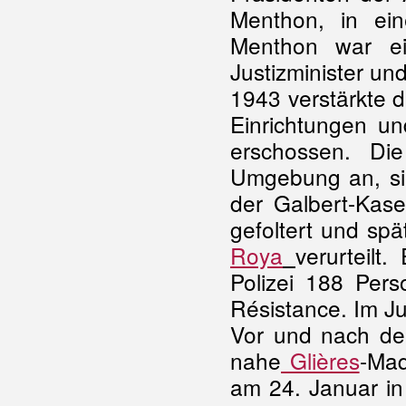
Menthon, in e
Menthon war e
Justizminister un
1943 verstärkte d
Einrichtungen un
erschossen. Die
Umgebung an, sie
der Galbert-Kas
gefoltert und spät
Roya
verurteilt
Polizei 188 Per
Résistance. Im Ju
Vor und nach de
nahe
Glières
-Maq
am 24. Januar in