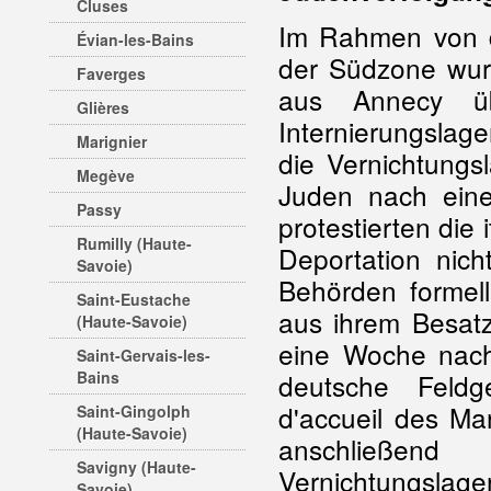
Cluses
Im Rahmen von
Évian-les-Bains
der Südzone wu
Faverges
aus Annecy 
Glières
Internierungslag
Marignier
die Vernichtungs
Megève
Juden nach eine
Passy
protestierten die 
Rumilly (Haute-
Deportation nich
Savoie)
Behörden formel
Saint-Eustache
aus ihrem Besat
(Haute-Savoie)
eine Woche nac
Saint-Gervais-les-
Bains
deutsche Feldg
d'accueil des Ma
Saint-Gingolph
(Haute-Savoie)
anschließend
Savigny (Haute-
Vernichtungslage
Savoie)