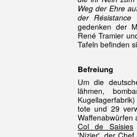
Weg der Ehre auf
der Résistance 
gedenken der Mo
René Tramier und
Tafeln befinden 
Befreiung
Um die deutsch
lähmen, bombar
Kugellagerfabrik
tote und 29 verw
Waffenabwürfen a
Col de Saisies
'Nizier', der Ch