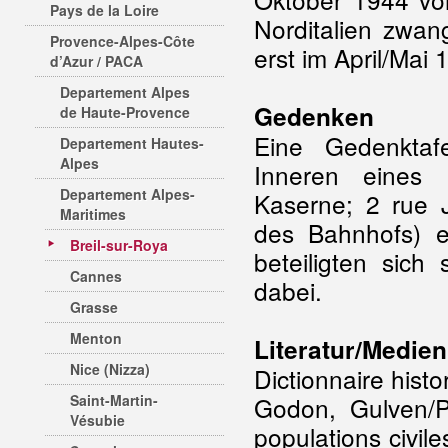
Pays de la Loire
Norditalien zwan
Provence-Alpes-Côte
erst im April/Mai
d’Azur / PACA
Departement Alpes
Gedenken
de Haute-Provence
Eine Gedenkta
Departement Hautes-
Alpes
Inneren eines K
Departement Alpes-
Kaserne; 2 rue J
Maritimes
des Bahnhofs) er
Breil-sur-Roya
beteiligten sich
Cannes
dabei.
Grasse
Menton
Literatur/Medien
Nice (Nizza)
Dictionnaire histo
Saint-Martin-
Godon, Gulven/Pa
Vésubie
populations civil