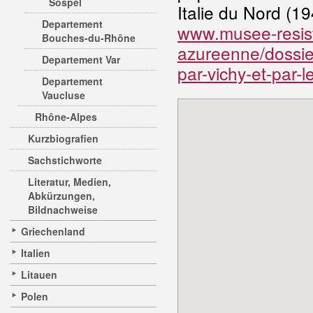
Sospel
Italie du Nord (1
Departement
www.musee-resist
Bouches-du-Rhône
azureenne/dossier
Departement Var
par-vichy-et-par-
Departement
Vaucluse
Rhône-Alpes
Kurzbiografien
Sachstichworte
Literatur, Medien,
Abkürzungen,
Bildnachweise
Griechenland
Italien
Litauen
Polen