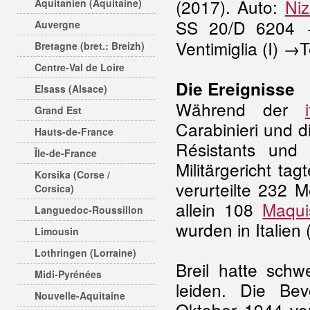
(2017). Auto:
Ni
Aquitanien (Aquitaine)
SS 20/D 6204 
Auvergne
Ventimiglia (I) 
Bretagne (bret.: Breizh)
Centre-Val de Loire
Die Ereignisse
Elsass (Alsace)
Während der
Grand Est
Carabinieri und 
Hauts-de-France
Résistants und i
Île-de-France
Militärgericht ta
Korsika (Corse /
verurteilte 232 
Corsica)
allein 108
Maqui
Languedoc-Roussillon
wurden in Italien 
Limousin
Lothringen (Lorraine)
Breil hatte sch
Midi-Pyrénées
leiden. Die Be
Nouvelle-Aquitaine
Oktober 1944 vo