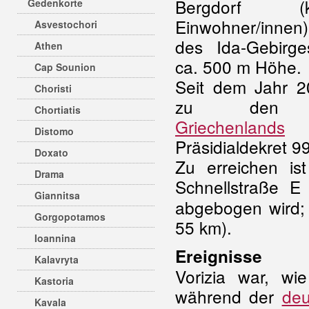
Bergdorf 
Gedenkorte
Einwohner/inn
Asvestochori
des Ida-Gebirges
Athen
ca. 500 m Höhe.
Cap Sounion
Seit dem Jahr 20
Choristi
zu de
Chortiatis
Griechenlands
Distomo
Präsidialdekret 9
Doxato
Zu erreichen is
Drama
Schnellstraße E
Giannitsa
abgebogen wird; 
Gorgopotamos
55 km).
Ioannina
Ereignisse
Kalavryta
Vorizia war, wi
Kastoria
während der
deu
Kavala