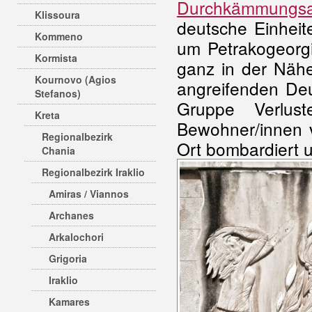
Durchkämmungsa
Klissoura
deutsche Einheit
Kommeno
um Petrakogeorgi
Kormista
ganz in der Nähe
Kournovo (Agios
angreifenden Deu
Stefanos)
Gruppe Verlust
Kreta
Bewohner/innen v
Regionalbezirk
Ort bombardiert un
Chania
Regionalbezirk Iraklio
Amiras / Viannos
Archanes
Arkalochori
Grigoria
Iraklio
Kamares