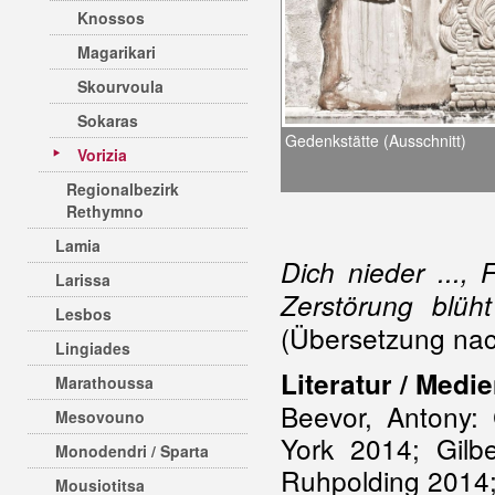
Knossos
Magarikari
Skourvoula
Sokaras
Gedenkstätte (Ausschnitt)
Vorizia
Regionalbezirk
Rethymno
Lamia
Dich nieder ...,
Larissa
Zerstörung blüh
Lesbos
(Übersetzung nac
Lingiades
Literatur / Medie
Marathoussa
Beevor, Antony:
Mesovouno
York 2014; Gilb
Monodendri / Sparta
Ruhpolding 2014
Mousiotitsa