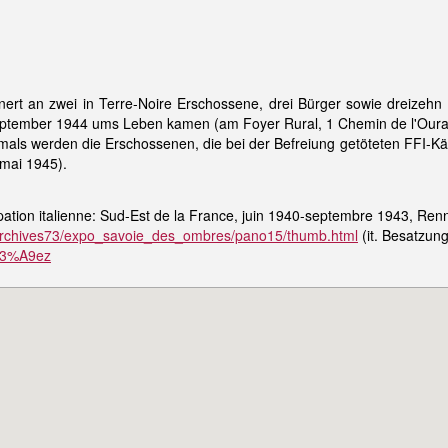
ert an zwei in Terre-Noire Erschossene, drei Bürger sowie dreizehn 
tember 1944 ums Leben kamen (am Foyer Rural, 1 Chemin de l'Oura/H
als werden die Erschossenen, die bei der Befreiung getöteten FFI-Kämp
 mai 1945).
pation italienne: Sud-Est de la France, juin 1940-septembre 1943, Re
r/archives73/expo_savoie_des_ombres/pano15/thumb.html
(it. Besatzung
%C3%A9ez