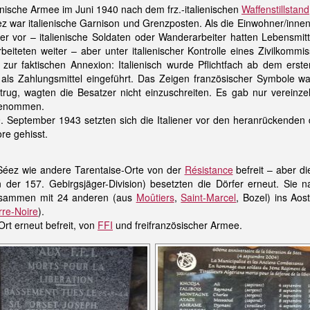
lienische Armee im Juni 1940 nach dem frz.-italienischen
Waffenstillstand
z war italienische Garnison und Grenzposten. Als die Einwohner/innen
er vor – italienische Soldaten oder Wanderarbeiter hatten Lebensmi
rbeiteten weiter – aber unter italienischer Kontrolle eines Zivilkom
e zur faktischen Annexion: Italienisch wurde Pflichtfach ab dem erst
 als Zahlungsmittel eingeführt. Das Zeigen französischer Symbole 
trug, wagten die Besatzer nicht einzuschreiten. Es gab nur vereinze
tgenommen.
9. September 1943 setzten sich die Italiener vor den heranrückende
re gehisst.
Séez wie andere Tarentaise-Orte von der
Résistance
befreit – aber d
 der 157. Gebirgsjäger-Division) besetzten die Dörfer erneut. Sie 
zusammen mit 24 anderen (aus
Moûtiers
,
Saint-Marcel
, Bozel) ins Aos
rre-Noire
).
rt erneut befreit, von
FFI
und freifranzösischer Armee.