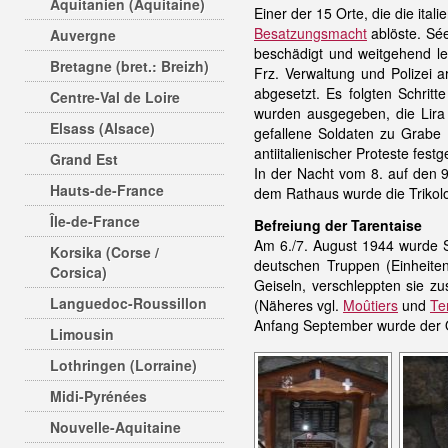
Aquitanien (Aquitaine)
Einer der 15 Orte, die die ita
Besatzungsmacht
ablöste. Sée
Auvergne
beschädigt und weitgehend le
Bretagne (bret.: Breizh)
Frz. Verwaltung und Polizei a
abgesetzt. Es folgten Schritt
Centre-Val de Loire
wurden ausgegeben, die Lira
Elsass (Alsace)
gefallene Soldaten zu Grabe 
antiitalienischer Proteste fes
Grand Est
In der Nacht vom 8. auf den 
Hauts-de-France
dem Rathaus wurde die Trikolo
Île-de-France
Befreiung der Tarentaise
Am 6./7. August 1944 wurde 
Korsika (Corse /
deutschen Truppen (Einheiten
Corsica)
Geiseln, verschleppten sie 
Languedoc-Roussillon
(Näheres vgl.
Moûtiers
und
Te
Anfang September wurde der O
Limousin
Lothringen (Lorraine)
Midi-Pyrénées
Nouvelle-Aquitaine