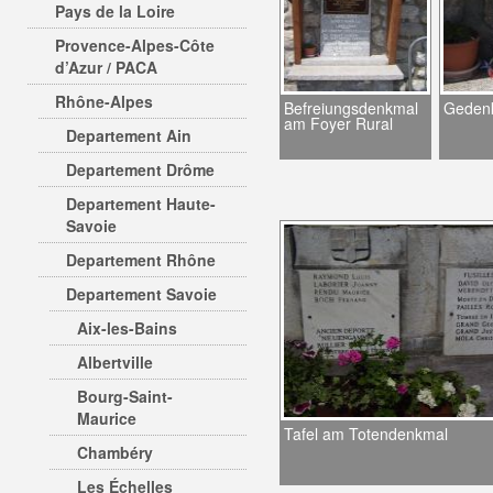
Pays de la Loire
Provence-Alpes-Côte
d’Azur / PACA
Rhône-Alpes
Befreiungsdenkmal
Gedenk
am Foyer Rural
Departement Ain
Departement Drôme
Departement Haute-
Savoie
Departement Rhône
Departement Savoie
Aix-les-Bains
Albertville
Bourg-Saint-
Maurice
Tafel am Totendenkmal
Chambéry
Les Échelles