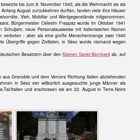
besetzte bis zum 8. November 1943, als die Wehrmacht sie als
 Anfang August zurückkehren durften, fanden viele ihre Häuser
ttelvorräte, Vieh, Mobiliar und Wertgegenstände mitgenommen.
missars; Bürgermeister Célestin Freppaz wurde im Oktober 1941
en Schuljahr, neue Personalausweise mit italienisierten Namen
war verboten - aber als eine große Menschenmenge zwei 1940
lte Übergriffe gegen Zivilisten, in Séez wurde niemand wegen
n deutschen Besatzern über den
Kleinen Sankt-Bernhard
ab, auf
ie aus Grenoble und dem Vercors Richtung Italien abziehenden
nahmen in Séez vier willkürlich ausgesuchte junge Männer als
ta-Tal/Italien und erschossen sie am 22. August in Terre-Noire