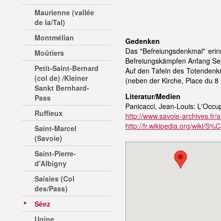
Maurienne (vallée
de la/Tal)
Montmélian
Gedenken
Das "Befreiungsdenkmal" erinn
Moûtiers
Befreiungskämpfen Anfang Sep
Petit-Saint-Bernard
Auf den Tafeln des Totendenkm
(col de) /Kleiner
(neben der Kirche, Place du 8
Sankt Bernhard-
Literatur/Medien
Pass
Panicacci, Jean-Louis: L'Occu
Ruffieux
http://www.savoie-archives.f
http://fr.wikipedia.org/wiki/S
Saint-Marcel
(Savoie)
Saint-Pierre-
d'Albigny
Saisies (Col
des/Pass)
Séez
Ugine